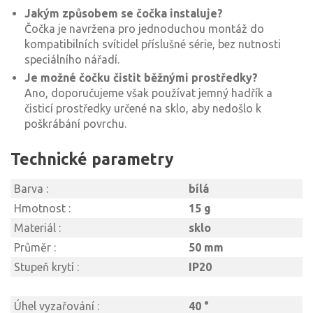
Jakým způsobem se čočka instaluje?
Čočka je navržena pro jednoduchou montáž do
kompatibilních svítidel příslušné série, bez nutnosti
speciálního nářadí.
Je možné čočku čistit běžnými prostředky?
Ano, doporučujeme však používat jemný hadřík a
čisticí prostředky určené na sklo, aby nedošlo k
poškrábání povrchu.
Technické parametry
Barva :
bílá
Hmotnost :
15 g
Materiál :
sklo
Průměr :
50 mm
Stupeň krytí :
IP20
Úhel vyzařování :
40 °