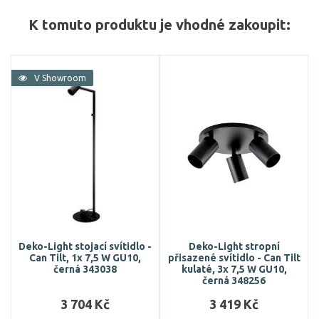
K tomuto produktu je vhodné zakoupit:
V Showroom
Deko-Light stojací svítidlo -
Deko-Light stropní
Can Tilt, 1x 7,5 W GU10,
přisazené svítidlo - Can Tilt
černá 343038
kulaté, 3x 7,5 W GU10,
černá 348256
3 704 Kč
3 419 Kč