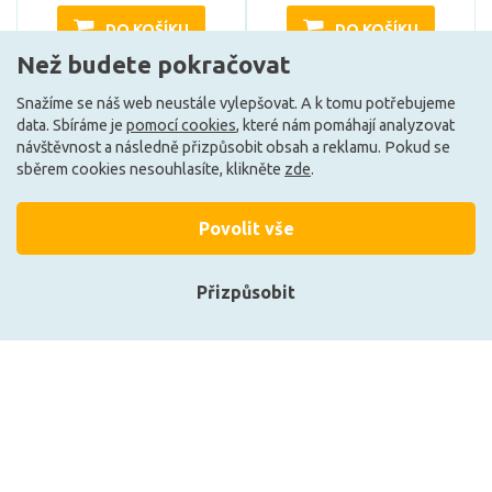
DO KOŠÍKU
DO KOŠÍKU
Než budete pokračovat
Snažíme se náš web neustále vylepšovat. A k tomu potřebujeme
Může být u Vás 17. 8.
Může být u Vás 17. 8.
data. Sbíráme je
pomocí cookies
, které nám pomáhají analyzovat
návštěvnost a následně přizpůsobit obsah a reklamu. Pokud se
sběrem cookies nesouhlasíte, klikněte
zde
.
Povolit vše
Přizpůsobit
Přihlásit se
Registrace
Deko-Light stropní
Deko-Light stropní
přisazené svítidlo - Can Tilt
přisazené svítidlo - Can Tilt
kulaté, 3x 7,5 W GU10, bílá
kulaté, 2x 7,5 W GU10,
348255
černá 348254