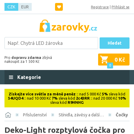
CZK
EUR
Registrace
|
Přihlásit se
Hledat
Pro
dopravu zdarma
zbývá
0 Kč
nakoupit za 1 500 Kč
0
Kategorie
Získejte více světla za méně peněz
:: nad 5 000 Kč
5%
sleva kód
54UQD4
:: nad 10 000 Kč
7%
sleva kód
2c43RR
:: nad 20 000 Kč
10%
sleva kód
R9HNHG
Příslušenství
Stínidla, závěsy a další…
Čočky
Deko-Light rozptylová čočka pro