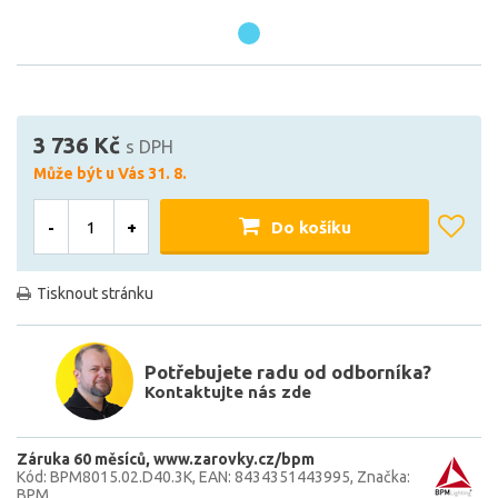
3 736 Kč
s DPH
Může být u Vás 31. 8.
-
+
Do košíku
Tisknout stránku
Potřebujete radu od odborníka?
Kontaktujte nás zde
Záruka 60 měsíců
www.zarovky.cz/bpm
Kód: BPM8015.02.D40.3K
EAN: 8434351443995
Značka:
BPM