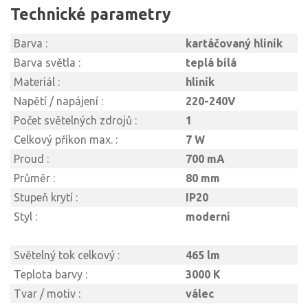
Technické parametry
Barva :
kartáčovaný hliník
Barva světla :
teplá bílá
Materiál :
hliník
Napětí / napájení :
220-240V
Počet světelných zdrojů :
1
Celkový příkon max. :
7 W
Proud :
700 mA
Průměr :
80 mm
Stupeň krytí :
IP20
Styl :
moderní
Světelný tok celkový :
465 lm
Teplota barvy :
3000 K
Tvar / motiv :
válec