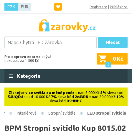
CZK
EUR
Registrace
|
Přihlásit se
Hledat
Pro
dopravu zdarma
zbývá
0 Kč
nakoupit za 1 500 Kč
0
Kategorie
Získejte více světla za méně peněz
:: nad 5 000 Kč
5%
sleva kód
54UQD4
:: nad 10 000 Kč
7%
sleva kód
2c43RR
:: nad 20 000 Kč
10%
sleva kód
R9HNHG
Interiérová
Stropní svítidla
LED stropní svítidla
BPM Stropní svítidlo Kup 8015.02