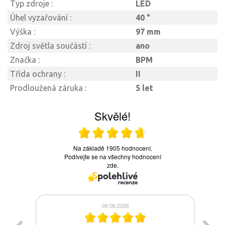
Typ zdroje :
LED
Úhel vyzařování :
40 °
Výška :
97 mm
Zdroj světla součástí :
ano
Značka :
BPM
Třída ochrany :
II
Prodloužená záruka :
5 let