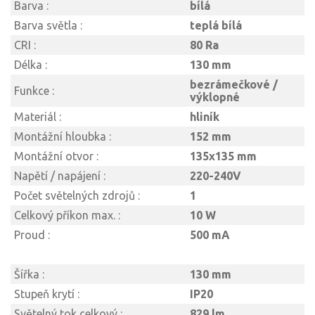
Barva :
bílá
Barva světla :
teplá bílá
CRI :
80 Ra
Délka :
130 mm
bezrámečkové /
Funkce :
výklopné
Materiál :
hliník
Montážní hloubka :
152 mm
Montážní otvor :
135x135 mm
Napětí / napájení :
220-240V
Počet světelných zdrojů :
1
Celkový příkon max. :
10 W
Proud :
500 mA
Šířka :
130 mm
Stupeň krytí :
IP20
Světelný tok celkový :
829 lm