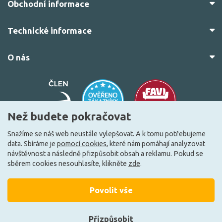
Obchodní informace
Technické informace
O nás
Než budete pokračovat
Snažíme se náš web neustále vylepšovat. A k tomu potřebujeme
data. Sbíráme je
pomocí cookies
, které nám pomáhají analyzovat
© 2010–2026 Všechna práva vyhrazena.
žárovky.cz
návštěvnost a následně přizpůsobit obsah a reklamu. Pokud se
Vytvořilo
FEO.cz
sběrem cookies nesouhlasíte, klikněte
zde
.
Povolit vše
Přizpůsobit