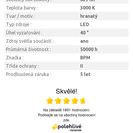
Teplota barvy :
3000 K
Tvar / motiv :
hranatý
Typ zdroje :
LED
Úhel vyzařování :
40 °
Zdroj světla součástí :
ano
Průměrná životnost :
50000 h
Značka :
BPM
Třída ochrany :
II
Prodloužená záruka :
5 let