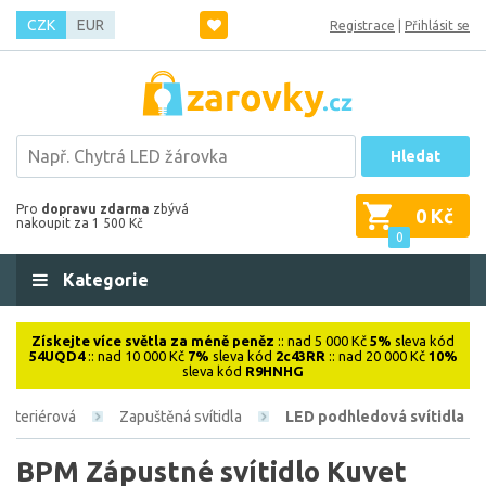
CZK
EUR
Registrace
|
Přihlásit se
Hledat
Pro
dopravu zdarma
zbývá
0 Kč
nakoupit za 1 500 Kč
0
Kategorie
Získejte více světla za méně peněz
:: nad 5 000 Kč
5%
sleva kód
54UQD4
:: nad 10 000 Kč
7%
sleva kód
2c43RR
:: nad 20 000 Kč
10%
sleva kód
R9HNHG
Interiérová
Zapuštěná svítidla
LED podhledová svítidla
BPM Zápustné svítidlo Kuvet