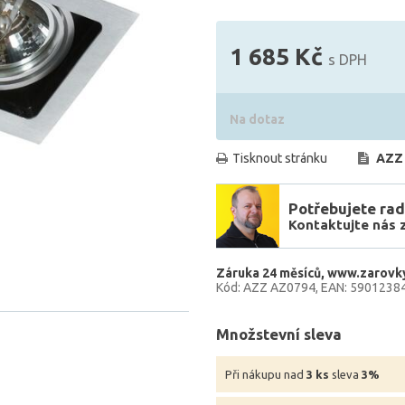
1 685 Kč
s DPH
Na dotaz
Tisknout stránku
AZZ
Potřebujete rad
Kontaktujte nás 
Záruka 24 měsíců
www.zarovky
Kód: AZZ AZ0794
EAN: 5901238
Množstevní sleva
Při nákupu nad
3 ks
sleva
3%