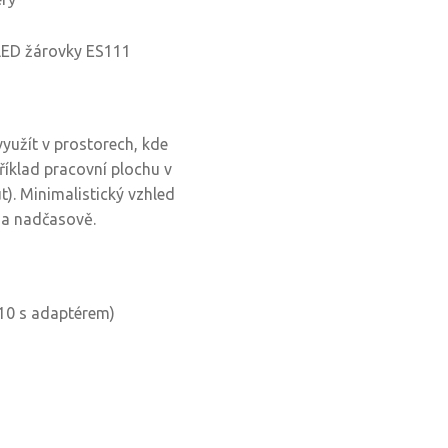
LED žárovky ES111
yužít v prostorech, kde
příklad pracovní plochu v
t). Minimalistický vzhled
ě a nadčasově.
U10 s adaptérem)