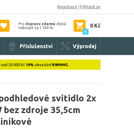
Registrace
|
Přihlásit se
Pro
dopravu zdarma
zbývá
0 Kč
nakoupit za 1 500 Kč
0
Příslušenství
Výprodej
: nad 20 000 Kč
10%
sleva kód
R9HNHG
podhledové svítidlo 2x
 bez zdroje 35,5cm
liníkové