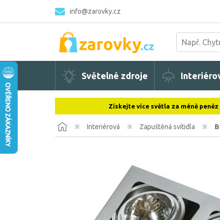
info@zarovky.cz
Světelné zdroje
Interiéro
Získejte více světla za méně peněz
Interiérová
Zapuštěná svítidla
B