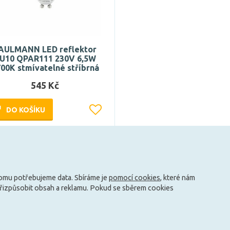
AULMANN LED reflektor
U10 QPAR111 230V 6,5W
00K stmívatelné stříbrná
545 Kč
DO KOŠÍKU
Může být u Vás 18. 8.
tomu potřebujeme data. Sbíráme je
pomocí cookies
, které nám
přizpůsobit obsah a reklamu. Pokud se sběrem cookies
info@zarovky.cz