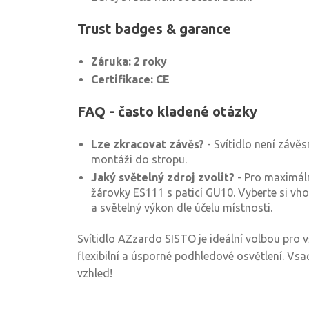
Trust badges & garance
Záruka: 2 roky
Certifikace: CE
FAQ - často kladené otázky
Lze zkracovat závěs?
- Svítidlo není závěs
montáži do stropu.
Jaký světelný zdroj zvolit?
- Pro maximál
žárovky ES111 s paticí GU10. Vyberte si vh
a světelný výkon dle účelu místnosti.
Svítidlo AZzardo SISTO je ideální volbou pro vš
flexibilní a úsporné podhledové osvětlení. Vsa
vzhled!