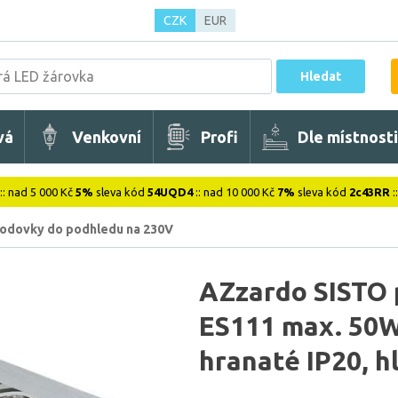
CZK
EUR
Hledat
vá
Venkovní
Profi
Dle místnosti
:: nad 5 000 Kč
5%
sleva kód
54UQD4
:: nad 10 000 Kč
7%
sleva kód
2c43RR
:
odovky do podhledu na 230V
AZzardo SISTO 
ES111 max. 50W
hranaté IP20, h