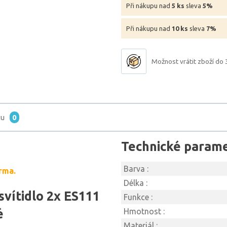
Při nákupu nad
5 ks
sleva
5%
Při nákupu nad
10 ks
sleva
7%
Možnost vrátit zboží do 
tu
0
Technické param
Barva :
rma.
Délka :
vítidlo 2x ES111
Funkce :
é
Hmotnost :
Materiál :