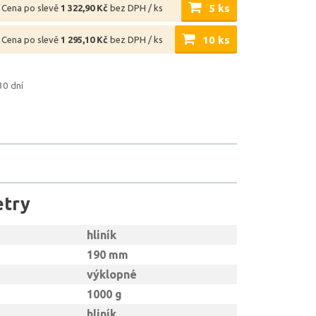
5 ks
Cena po slevě
1 322,90 Kč
bez DPH / ks
10 ks
Cena po slevě
1 295,10 Kč
bez DPH / ks
30 dní
etry
hliník
190 mm
výklopné
1000 g
hliník