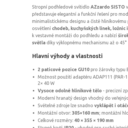
Stropní podhledové svítidlo
AZzardo SISTO
v
představuje elegantní a funkční řešení pro mode
minimalistickému designu a čistě hliníkovému 
osvětlení
chodeb, kuchyňských linek, ložnic 
k vestavné montáži do podhledu a nabízí
širo
světla
díky výklopnému mechanismu až o 45° a
Hlavní výhody a vlastnosti
2 paticové pozice GU10
pro žárovky typu 
Možnost použití adaptéru ADAP111 (PAR-1
2× 40 W
Vysoce odolné hliníkové tělo
- precizní z
Moderní hranatý design vhodný do veřejný
Světelné zdroje lze snadno
vyklápět i otáč
Montážní otvor:
305×160 mm
; montážní h
Celkové rozměry:
40 × 355 × 190 mm
Stupeň krytí:
IP20
- vhodné pro suché interi