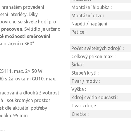
 hranatém provedení
Montážní hloubka :
rní interiéry. Díky
Montážní otvor :
povrchu se skvěle hodí pro
Napětí / napájení :
i pracoven
. Svítidlo je určeno
Patice :
ké možnosti směrování
 otáčení o 360°.
Počet světelných zdrojů :
Celkový příkon max. :
Šířka :
ES111, max. 2× 50 W
Stupeň krytí :
6) s žárovkami GU10, max.
Tvar / motiv :
Výška :
pracování a dlouhá životnost
Zdroj světla součástí :
ch i soukromých prostor
Tvar zdroje :
et
dle aktuální potřeby
Značka :
loubka: 95 mm
éry