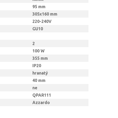
95 mm
305x160 mm
220-240V
GU10
2
100 W
355 mm
IP20
hranatý
40 mm
ne
QPAR111
Azzardo