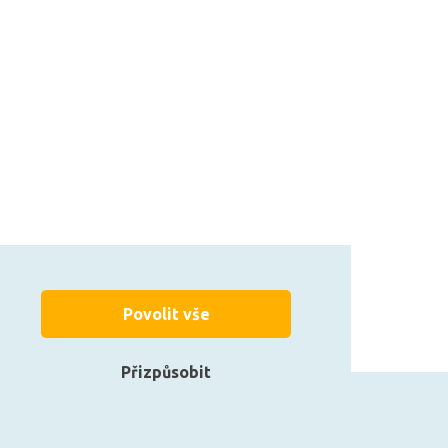
Povolit vše
Přizpůsobit
zarovky.cz