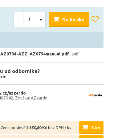
-
+
Do košíku
 AZ0794-AZZ_AZ0794manual.pdf
- pdf
u od odborníka?
zde
.cz/azzardo
407942
Značka: AZzardo
3 ks
Cena po slevě
1 350,80 Kč
bez DPH / ks