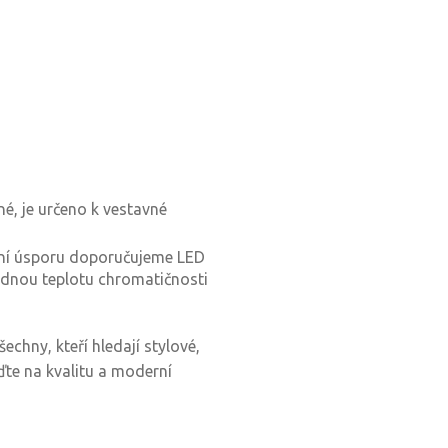
né, je určeno k vestavné
ní úsporu doporučujeme LED
odnou teplotu chromatičnosti
echny, kteří hledají stylové,
ďte na kvalitu a moderní