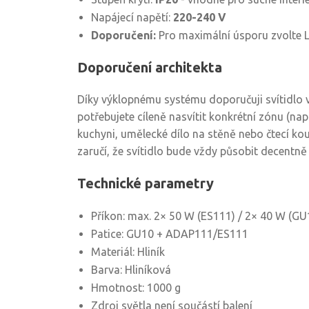
Napájecí napětí:
220-240 V
Doporučení:
Pro maximální úsporu zvolte 
Doporučení architekta
Díky výklopnému systému doporučuji svítidlo v
potřebujete cíleně nasvítit konkrétní zónu (na
kuchyni, umělecké dílo na stěně nebo čtecí kou
zaručí, že svítidlo bude vždy působit decentn
Technické parametry
Příkon: max. 2× 50 W (ES111) / 2× 40 W (G
Patice: GU10 + ADAP111/ES111
Materiál: Hliník
Barva: Hliníková
Hmotnost: 1000 g
Zdroj světla není součástí balení