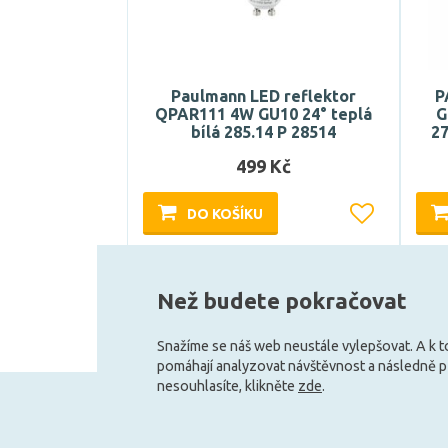
Paulmann LED reflektor
P
QPAR111 4W GU10 24° teplá
G
bílá 285.14 P 28514
27
499 Kč
DO KOŠÍKU
Skladem e-shop (1 ks)
Než budete pokračovat
Snažíme se náš web neustále vylepšovat. A k 
pomáhají analyzovat návštěvnost a následně 
nesouhlasíte, klikněte
zde
.
+420 727 800 069
Po-Pá 9:30 - 11:30, 12:30 - 16:00