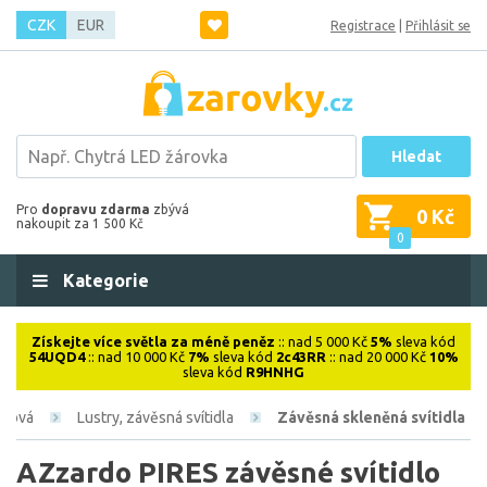
CZK
EUR
Registrace
|
Přihlásit se
Hledat
Pro
dopravu zdarma
zbývá
0 Kč
nakoupit za 1 500 Kč
0
Kategorie
Získejte více světla za méně peněz
:: nad 5 000 Kč
5%
sleva kód
54UQD4
:: nad 10 000 Kč
7%
sleva kód
2c43RR
:: nad 20 000 Kč
10%
sleva kód
R9HNHG
iérová
Lustry, závěsná svítidla
Závěsná skleněná svítidla
AZzardo PIRES závěsné svítidlo