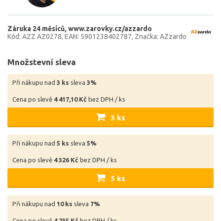
Záruka 24 měsíců
www.zarovky.cz/azzardo
Kód: AZZ AZ0278
EAN: 5901238402787
Značka: AZzardo
Množstevní sleva
Při nákupu nad
3 ks
sleva
3%
Cena po slevě
4 417,10 Kč
bez DPH / ks
3 ks
Při nákupu nad
5 ks
sleva
5%
Cena po slevě
4 326 Kč
bez DPH / ks
5 ks
Při nákupu nad
10 ks
sleva
7%
Cena po slevě
4 235 Kč
bez DPH / ks