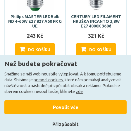
Philips MASTER LEDBulb
CENTURY LED FILAMENT
ND 4-60W E27 827 A60 FR G
HRUŠKA INCANTO 3,8W
UE
E27 4000K 360d
243 Kč
321 Kč
DO KOŠÍKU
DO KOŠÍKU
Než budete pokračovat
Skladem e-shop (5 ks)
Může být u Vás 17. 8.
Snažíme se náš web neustále vylepšovat. A k tomu potřebujeme
data. Sbíráme je
pomocí cookies
, které nám pomáhají analyzovat
návštěvnost a následně přizpůsobit obsah a reklamu. Pokud se
A
E
sběrem cookies nesouhlasíte, klikněte
zde
.
Povolit vše
Přizpůsobit