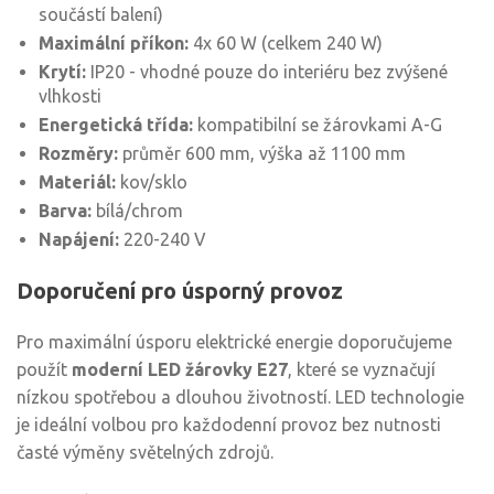
součástí balení)
Maximální příkon:
4x 60 W (celkem 240 W)
Krytí:
IP20 - vhodné pouze do interiéru bez zvýšené
vlhkosti
Energetická třída:
kompatibilní se žárovkami A-G
Rozměry:
průměr 600 mm, výška až 1100 mm
Materiál:
kov/sklo
Barva:
bílá/chrom
Napájení:
220-240 V
Doporučení pro úsporný provoz
Pro maximální úsporu elektrické energie doporučujeme
použít
moderní LED žárovky E27
, které se vyznačují
nízkou spotřebou a dlouhou životností. LED technologie
je ideální volbou pro každodenní provoz bez nutnosti
časté výměny světelných zdrojů.