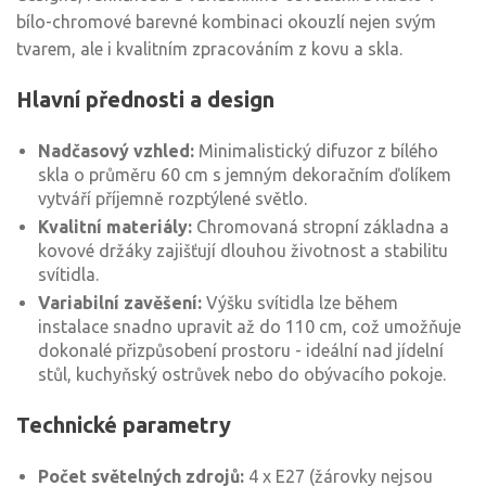
bílo-chromové barevné kombinaci okouzlí nejen svým
tvarem, ale i kvalitním zpracováním z kovu a skla.
Hlavní přednosti a design
Nadčasový vzhled:
Minimalistický difuzor z bílého
skla o průměru 60 cm s jemným dekoračním ďolíkem
vytváří příjemně rozptýlené světlo.
Kvalitní materiály:
Chromovaná stropní základna a
kovové držáky zajišťují dlouhou životnost a stabilitu
svítidla.
Variabilní zavěšení:
Výšku svítidla lze během
instalace snadno upravit až do 110 cm, což umožňuje
dokonalé přizpůsobení prostoru - ideální nad jídelní
stůl, kuchyňský ostrůvek nebo do obývacího pokoje.
Technické parametry
Počet světelných zdrojů:
4 x E27 (žárovky nejsou