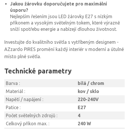
Jakou žárovku doporučujete pro maximální
úsporu?
Nejlepším řešením jsou LED žárovky E27 s nízkým
příkonem a vysokým světelným tokem, které výrazně
sníží spotřebu energie a nabízejí dlouhou životnost.
Investujte do kvalitního světla s vytříbeným designem -
AZzardo PIRES promění každý interiér v moderní a útulné
místo plné světla.
Technické parametry
Barva :
bílá / chrom
Materiál :
kov / sklo
Napětí / napájení :
220-240V
Patice :
E27
Počet světelných zdrojů :
4
Celkový příkon max. :
240 W