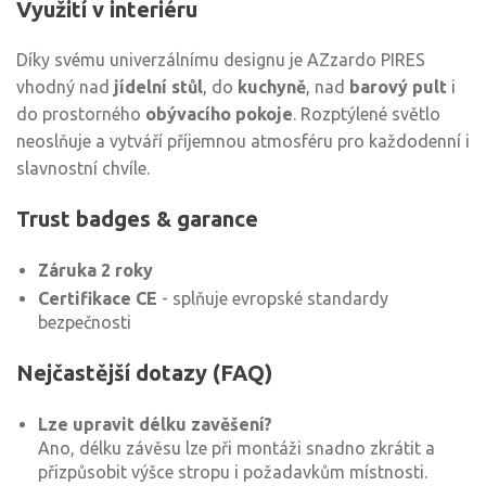
Využití v interiéru
Díky svému univerzálnímu designu je AZzardo PIRES
vhodný nad
jídelní stůl
, do
kuchyně
, nad
barový pult
i
do prostorného
obývacího pokoje
. Rozptýlené světlo
neoslňuje a vytváří příjemnou atmosféru pro každodenní i
slavnostní chvíle.
Trust badges & garance
Záruka 2 roky
Certifikace CE
- splňuje evropské standardy
bezpečnosti
Nejčastější dotazy (FAQ)
Lze upravit délku zavěšení?
Ano, délku závěsu lze při montáži snadno zkrátit a
přizpůsobit výšce stropu i požadavkům místnosti.