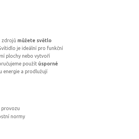
h zdrojů
můžete světlo
 Svítidlo je ideální pro funkční
vní plochy nebo vytvoří
oručujeme použít
úsporné
u energie a prodlužují
 provozu
ostní normy