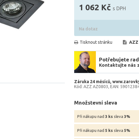
1 062 Kč
s DPH
Na dotaz
Tisknout stránku
AZZ
Potřebujete rad
Kontaktujte nás 
Záruka 24 měsíců
www.zarovky
Kód: AZZ AZ0803
EAN: 5901238
Množstevní sleva
Při nákupu nad
3 ks
sleva
3%
Při nákupu nad
5 ks
sleva
5%