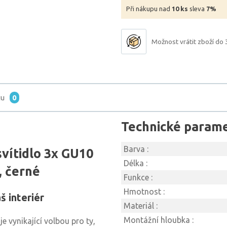
Při nákupu nad
10 ks
sleva
7%
Možnost vrátit zboží do 
tu
0
Technické param
Barva :
vítidlo 3x GU10
Délka :
, černé
Funkce :
Hmotnost :
š interiér
Materiál :
Montážní hloubka :
je vynikající volbou pro ty,