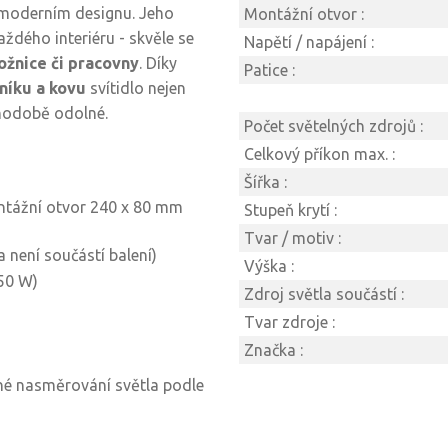
 v moderním designu. Jeho
Montážní otvor :
ždého interiéru - skvěle se
Napětí / napájení :
ložnice či pracovny
. Díky
Patice :
níku a kovu
svítidlo nejen
uhodobě odolné.
Počet světelných zdrojů :
Celkový příkon max. :
Šířka :
tážní otvor 240 x 80 mm
Stupeň krytí :
Tvar / motiv :
 není součástí balení)
Výška :
50 W)
Zdroj světla součástí :
Tvar zdroje :
Značka :
né nasměrování světla podle