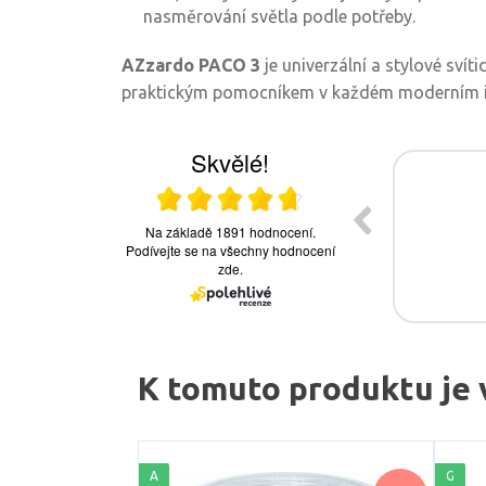
nasměrování světla podle potřeby.
AZzardo PACO 3
je univerzální a stylové svít
praktickým pomocníkem v každém moderním in
K tomuto produktu je 
A
G