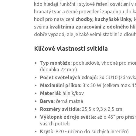
kdo hledají funkční i stylové řešení osvětlení
hranatý tvar a černé provedení zapadnou do ka
hodí pro nasvícení
chodby, kuchyňské linky, 
svému
kvalitnímu zpracování z odolného hli
dobře vypadá, ale je také velmi stabilní a dlo
Klíčové vlastnosti svítidla
Typ montáže:
podhledové, vhodné pro mon
(hloubka 22 mm)
Počet světelných zdrojů:
3x GU10 (žárovka
Maximální příkon:
3 x 50 W (celkem max. 1
Materiál:
hliník/kov
Barva:
černá matná
Rozměry svítidla:
25,5 x 9,3 x 2,5 cm
Výklopné zdroje světla:
až o 45° pro přes
vašich potřeb
Krytí:
IP20 - určeno do suchých interiérů