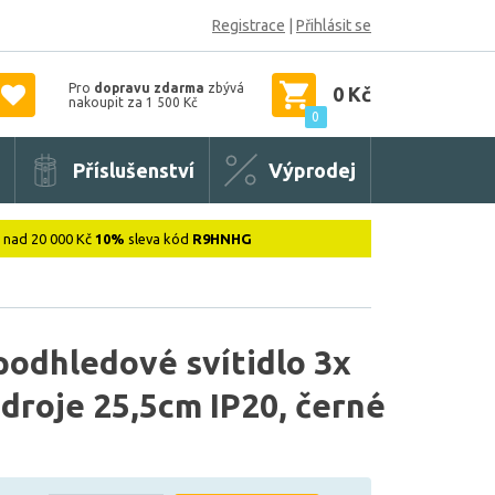
Registrace
|
Přihlásit se
Pro
dopravu zdarma
zbývá
0 Kč
nakoupit za 1 500 Kč
0
Příslušenství
Výprodej
: nad 20 000 Kč
10%
sleva kód
R9HNHG
odhledové svítidlo 3x
droje 25,5cm IP20, černé