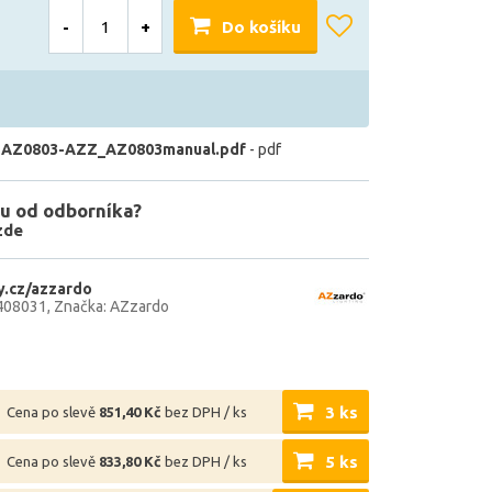
-
+
Do košíku
 AZ0803-AZZ_AZ0803manual.pdf
- pdf
u od odborníka?
zde
.cz/azzardo
408031
Značka: AZzardo
3 ks
Cena po slevě
851,40 Kč
bez DPH / ks
5 ks
Cena po slevě
833,80 Kč
bez DPH / ks