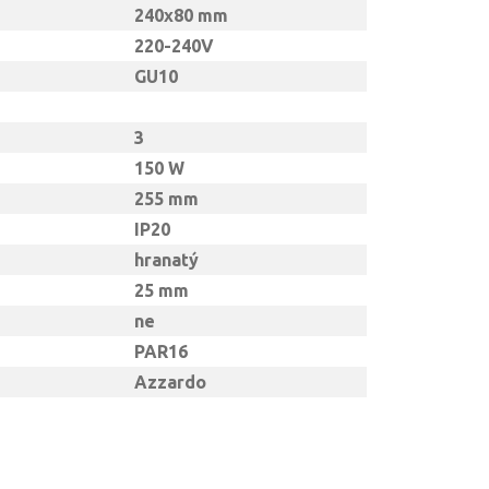
240x80 mm
220-240V
GU10
3
150 W
255 mm
IP20
hranatý
25 mm
ne
PAR16
Azzardo