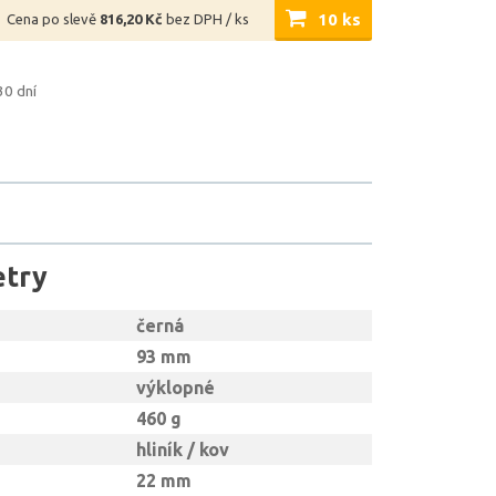
10 ks
Cena po slevě
816,20 Kč
bez DPH / ks
30 dní
etry
černá
93 mm
výklopné
460 g
hliník / kov
22 mm