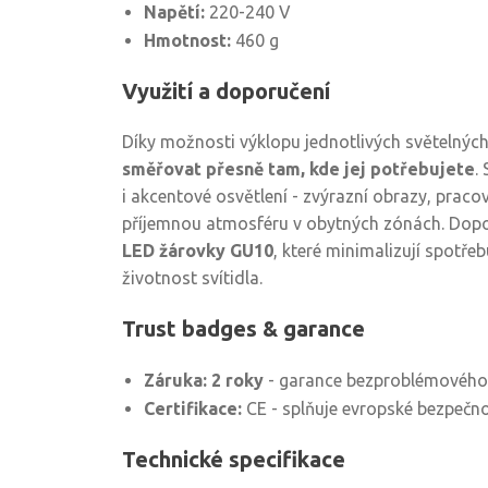
Napětí:
220-240 V
Hmotnost:
460 g
Využití a doporučení
Díky možnosti výklopu jednotlivých světelnýc
směřovat přesně tam, kde jej potřebujete
.
i akcentové osvětlení - zvýrazní obrazy, praco
příjemnou atmosféru v obytných zónách. Dop
LED žárovky GU10
, které minimalizují spotřeb
životnost svítidla.
Trust badges & garance
Záruka: 2 roky
- garance bezproblémového
Certifikace:
CE - splňuje evropské bezpečn
Technické specifikace