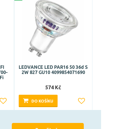
FI
LEDVANCE LED PAR16 50 36d S
700-
2W 827 GU10 4099854071690
Fi
574 Kč
DO KOŠÍKU
Může být u Vás 17. 8.