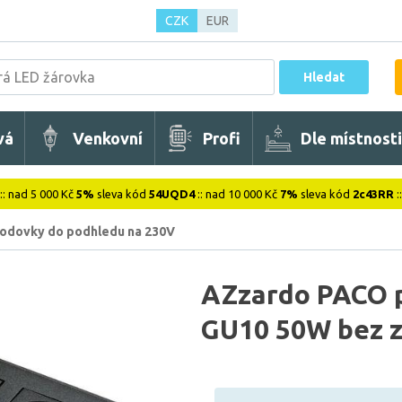
CZK
EUR
Hledat
vá
Venkovní
Profi
Dle místnosti
:: nad 5 000 Kč
5%
sleva kód
54UQD4
:: nad 10 000 Kč
7%
sleva kód
2c43RR
:
odovky do podhledu na 230V
AZzardo PACO p
GU10 50W bez z