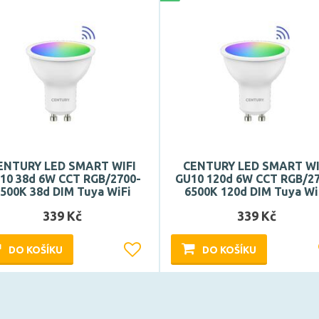
ENTURY LED SMART WIFI
CENTURY LED SMART WI
10 38d 6W CCT RGB/2700-
GU10 120d 6W CCT RGB/2
500K 38d DIM Tuya WiFi
6500K 120d DIM Tuya Wi
339 Kč
339 Kč
DO KOŠÍKU
DO KOŠÍKU
Může být u Vás 16. 9.
Může být u Vás 16. 9.