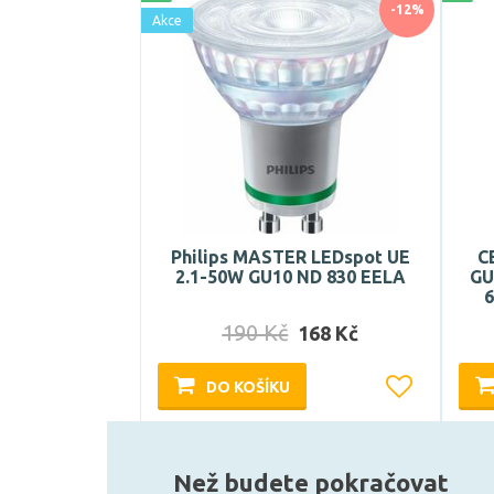
-12%
Akce
Philips MASTER LEDspot UE
C
2.1-50W GU10 ND 830 EELA
GU
6
190 Kč
168 Kč
DO KOŠÍKU
Skladem e-shop (4 ks)
Než budete pokračovat