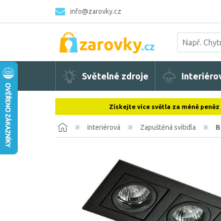
info@zarovky.cz
Světelné zdroje
Interiéro
Získejte více světla za méně peněz
Interiérová
Zapuštěná svítidla
B