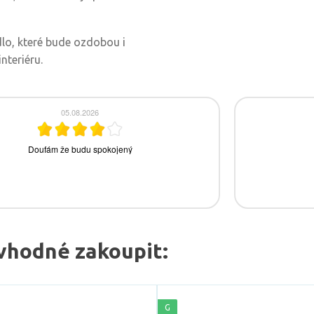
idlo, které bude ozdobou i
teriéru.
vhodné zakoupit:
G