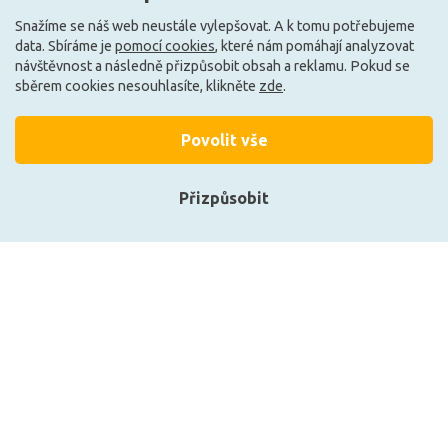
Snažíme se náš web neustále vylepšovat. A k tomu potřebujeme
Může být u Vás 17. 8.
Může být u Vás 17. 8.
data. Sbíráme je
pomocí cookies
, které nám pomáhají analyzovat
návštěvnost a následně přizpůsobit obsah a reklamu. Pokud se
sběrem cookies nesouhlasíte, klikněte
zde
.
Povolit vše
Přizpůsobit
Přihlásit se
Registrace
PAULMANN Eco-Line
PAULMANN Eco-Line
Filament 230V LED svíčka
Filament 230V LED svíčka
E14 2,5W 4000K čirá
E14 2,5W 3000K čirá
313 Kč
313 Kč
Zobrazit naše produkty
DO KOŠÍKU
DO KOŠÍKU