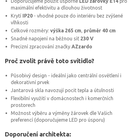
Doporučujeme použít úsporné
LED žárovky E14
pro
maximální efektivitu a dlouhou životnost
Krytí
IP20
- vhodné pouze do interiéru bez zvýšené
vlhkosti
Celkové rozměry:
výška 265 cm
,
průměr 40 cm
Snadné napojení na běžnou síť
230 V
Precizní zpracování značky
AZzardo
Proč zvolit právě toto svítidlo?
Působivý design - ideální jako centrální osvětlení i
dekorativní prvek
Jantarová skla navozují pocit tepla a útulnosti
Flexibilní využití v domácnostech i komerčních
prostorech
Možnost výběru a výměny žárovek dle Vašich
preferencí (doporučujeme LED pro úsporu)
Doporučení architekta: