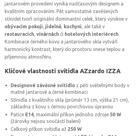
jantarovém provedení vyniká nadčasovým designem a
kvalitním zpracováním. Pět samostatně zavěšených
stínidel tvoří originální dominantní celek, který vynikne v
obývacím pokoji
,
jídelně
,
kuchyni
, ale také v
restauracích
,
vinárnách
či
hotelových interiérech
.
Kombinace černého kovu a jantarového skla vytváří
harmonický kontrast, který do prostoru vnese teplou a
příjemnou atmosféru.
Klíčové vlastnosti svítidla AZzardo IZZA
Designové závěsné svítidlo
s pěti světelnými body v
matně jantarové a černé kombinaci
Stínidla z kvalitního skla (průměr 13 cm, výška 21 cm),
základna z kovu s černou povrchovou úpravou
Patice
E14
, maximální příkon jednoho zdroje
50 W
(žárovky nejsou součástí balení)
Celkový příkon svítidla až
250 W