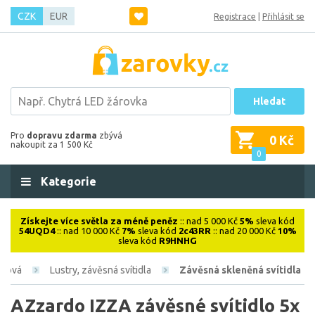
CZK
EUR
Registrace
|
Přihlásit se
Hledat
Pro
dopravu zdarma
zbývá
0 Kč
nakoupit za 1 500 Kč
0
Kategorie
Získejte více světla za méně peněz
:: nad 5 000 Kč
5%
sleva kód
54UQD4
:: nad 10 000 Kč
7%
sleva kód
2c43RR
:: nad 20 000 Kč
10%
sleva kód
R9HNHG
iérová
Lustry, závěsná svítidla
Závěsná skleněná svítidla
AZzardo IZZA závěsné svítidlo 5x