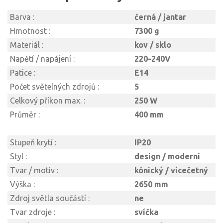
Barva :
černá / jantar
Hmotnost :
7300 g
Materiál :
kov / sklo
Napětí / napájení :
220-240V
Patice :
E14
Počet světelných zdrojů :
5
Celkový příkon max. :
250 W
Průměr :
400 mm
Stupeň krytí :
IP20
Styl :
design / moderní
Tvar / motiv :
kónický / vícečetný
Výška :
2650 mm
Zdroj světla součástí :
ne
Tvar zdroje :
svíčka