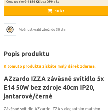
Cena po slevě
4 879 Kč
bez DPH / ks
10 ks
Možnost vrátit zboží do 30 dní
Popis produktu
K tomuto produktu získáte malý dárek zdarma.
AZzardo IZZA závěsné svítidlo 5x
E14 50W bez zdroje 40cm IP20,
jantarové/černé
Závěsné svítidlo AZzardo IZZA v elegantním matném