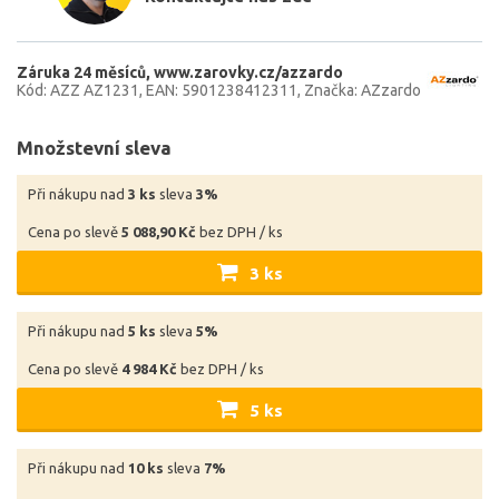
Záruka 24 měsíců
www.zarovky.cz/azzardo
Kód: AZZ AZ1231
EAN: 5901238412311
Značka: AZzardo
Množstevní sleva
Při nákupu nad
3 ks
sleva
3%
Cena po slevě
5 088,90 Kč
bez DPH / ks
3 ks
Při nákupu nad
5 ks
sleva
5%
Cena po slevě
4 984 Kč
bez DPH / ks
5 ks
Při nákupu nad
10 ks
sleva
7%