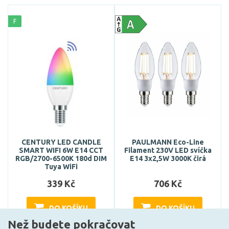
F
CENTURY LED CANDLE
PAULMANN Eco-Line
SMART WIFI 6W E14 CCT
Filament 230V LED svíčka
RGB/2700-6500K 180d DIM
E14 3x2,5W 3000K čirá
Tuya WiFi
339 Kč
706 Kč
DO KOŠÍKU
DO KOŠÍKU
Než budete pokračovat