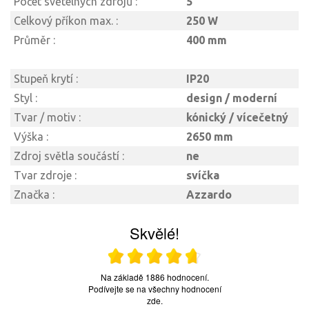
Počet světelných zdrojů :
5
Celkový příkon max. :
250 W
Průměr :
400 mm
Stupeň krytí :
IP20
Styl :
design / moderní
Tvar / motiv :
kónický / vícečetný
Výška :
2650 mm
Zdroj světla součástí :
ne
Tvar zdroje :
svíčka
Značka :
Azzardo