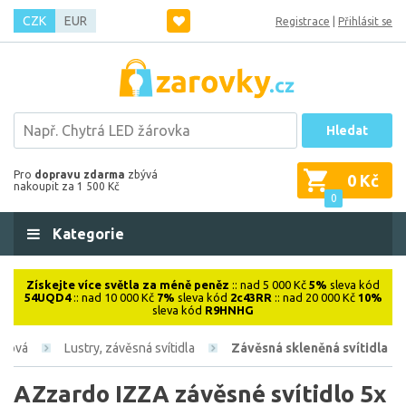
CZK
EUR
Registrace
|
Přihlásit se
Hledat
Pro
dopravu zdarma
zbývá
0 Kč
nakoupit za 1 500 Kč
0
Kategorie
Získejte více světla za méně peněz
:: nad 5 000 Kč
5%
sleva kód
54UQD4
:: nad 10 000 Kč
7%
sleva kód
2c43RR
:: nad 20 000 Kč
10%
sleva kód
R9HNHG
iérová
Lustry, závěsná svítidla
Závěsná skleněná svítidla
AZzardo IZZA závěsné svítidlo 5x