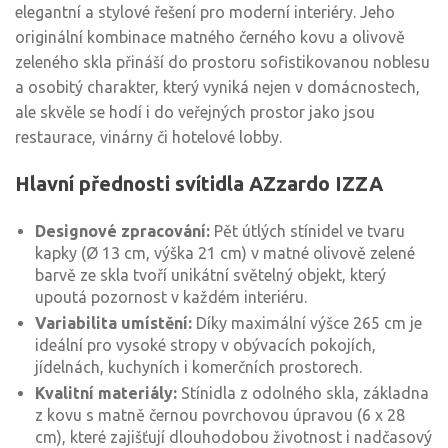
elegantní a stylové řešení pro moderní interiéry. Jeho
originální kombinace matného černého kovu a olivově
zeleného skla přináší do prostoru sofistikovanou noblesu
a osobitý charakter, který vyniká nejen v domácnostech,
ale skvěle se hodí i do veřejných prostor jako jsou
restaurace, vinárny či hotelové lobby.
Hlavní přednosti svítidla AZzardo IZZA
Designové zpracování:
Pět útlých stínidel ve tvaru
kapky (Ø 13 cm, výška 21 cm) v matné olivově zelené
barvě ze skla tvoří unikátní světelný objekt, který
upoutá pozornost v každém interiéru.
Variabilita umístění:
Díky maximální výšce 265 cm je
ideální pro vysoké stropy v obývacích pokojích,
jídelnách, kuchyních i komerčních prostorech.
Kvalitní materiály:
Stínidla z odolného skla, základna
z kovu s matně černou povrchovou úpravou (6 x 28
cm), které zajišťují dlouhodobou životnost i nadčasový