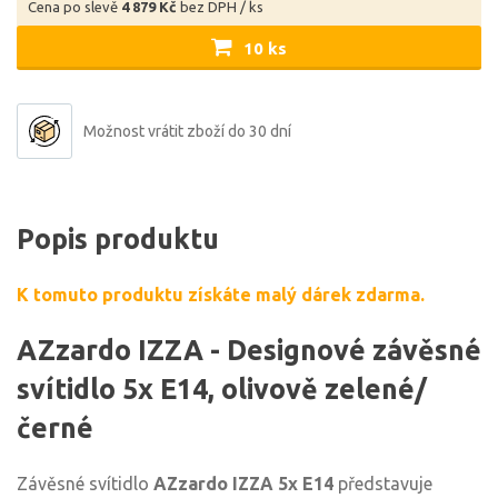
Cena po slevě
4 879 Kč
bez DPH / ks
10 ks
Možnost vrátit zboží do 30 dní
Popis produktu
K tomuto produktu získáte malý dárek zdarma.
AZzardo IZZA - Designové závěsné
svítidlo 5x E14, olivově zelené/
černé
Závěsné svítidlo
AZzardo IZZA 5x E14
představuje