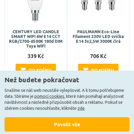
CENTURY LED CANDLE
PAULMANN Eco-Line
SMART WIFI 6W E14 CCT
Filament 230V LED svíčka
RGB/2700-6500K 180d DIM
E14 3x2,5W 3000K čirá
Tuya WiFi
339 Kč
706 Kč
DO KOŠÍKU
DO KOŠÍKU
Než budete pokračovat
Snažíme se náš web neustále vylepšovat. A k tomu potřebujeme
Může být u Vás 17. 8.
Může být u Vás 17. 8.
data. Sbíráme je
pomocí cookies
, které nám pomáhají analyzovat
návštěvnost a následně přizpůsobit obsah a reklamu. Pokud se
sběrem cookies nesouhlasíte, klikněte
zde
.
Povolit vše