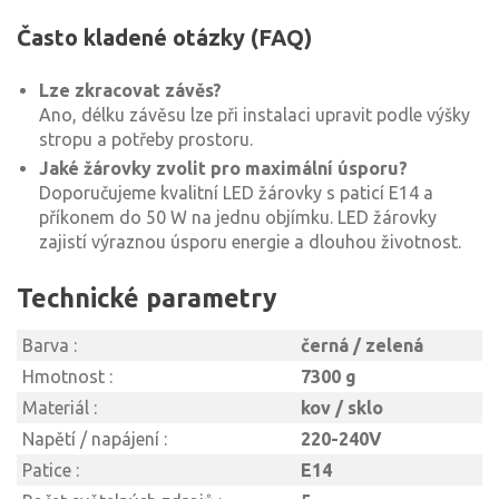
Často kladené otázky (FAQ)
Lze zkracovat závěs?
Ano, délku závěsu lze při instalaci upravit podle výšky
stropu a potřeby prostoru.
Jaké žárovky zvolit pro maximální úsporu?
Doporučujeme kvalitní LED žárovky s paticí E14 a
příkonem do 50 W na jednu objímku. LED žárovky
zajistí výraznou úsporu energie a dlouhou životnost.
Technické parametry
Barva :
černá / zelená
Hmotnost :
7300 g
Materiál :
kov / sklo
Napětí / napájení :
220-240V
Patice :
E14