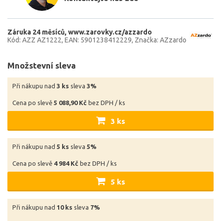
Záruka 24 měsíců
www.zarovky.cz/azzardo
Kód: AZZ AZ1222
EAN: 5901238412229
Značka: AZzardo
Množstevní sleva
Při nákupu nad
3 ks
sleva
3%
Cena po slevě
5 088,90 Kč
bez DPH / ks
3 ks
Při nákupu nad
5 ks
sleva
5%
Cena po slevě
4 984 Kč
bez DPH / ks
5 ks
Při nákupu nad
10 ks
sleva
7%