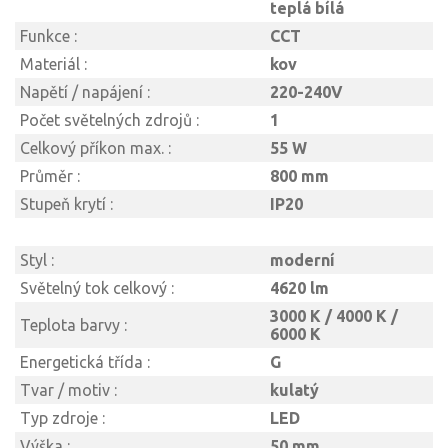
teplá bílá
Funkce :
CCT
Materiál :
kov
Napětí / napájení :
220-240V
Počet světelných zdrojů :
1
Celkový příkon max. :
55 W
Průměr :
800 mm
Stupeň krytí :
IP20
Styl :
moderní
Světelný tok celkový :
4620 lm
3000 K / 4000 K /
Teplota barvy :
6000 K
Energetická třída :
G
Tvar / motiv :
kulatý
Typ zdroje :
LED
Výška :
50 mm