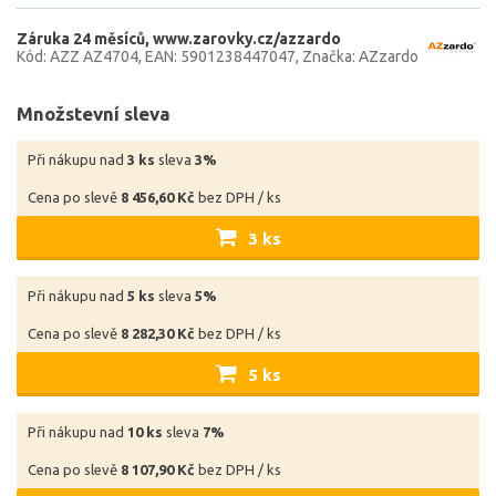
Záruka 24 měsíců
www.zarovky.cz/azzardo
Kód: AZZ AZ4704
EAN: 5901238447047
Značka: AZzardo
Množstevní sleva
Při nákupu nad
3 ks
sleva
3%
Cena po slevě
8 456,60 Kč
bez DPH / ks
3 ks
Při nákupu nad
5 ks
sleva
5%
Cena po slevě
8 282,30 Kč
bez DPH / ks
5 ks
Při nákupu nad
10 ks
sleva
7%
Cena po slevě
8 107,90 Kč
bez DPH / ks