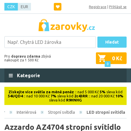
CZK
EUR
Registrace
|
Přihlásit se
Hledat
Pro
dopravu zdarma
zbývá
0 Kč
nakoupit za 1 500 Kč
0
Kategorie
Získejte více světla za méně peněz
:: nad 5 000 Kč
5%
sleva kód
54UQD4
:: nad 10 000 Kč
7%
sleva kód
2c43RR
:: nad 20 000 Kč
10%
sleva kód
R9HNHG
Interiérová
Stropní svítidla
LED stropní svítidla
Azzardo AZ4704 stropní svítidlo