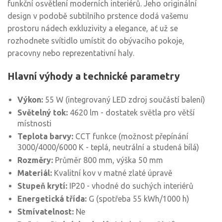
funkční osvětlení moderních interiérů. Jeho originální
design v podobě subtilního prstence dodá vašemu
prostoru nádech exkluzivity a elegance, ať už se
rozhodnete svítidlo umístit do obývacího pokoje,
pracovny nebo reprezentativní haly.
Hlavní výhody a technické parametry
Výkon:
55 W (integrovaný LED zdroj součástí balení)
Světelný tok:
4620 lm - dostatek světla pro větší
místnosti
Teplota barvy:
CCT funkce (možnost přepínání
3000/4000/6000 K - teplá, neutrální a studená bílá)
Rozměry:
Průměr 800 mm, výška 50 mm
Materiál:
Kvalitní kov v matné zlaté úpravě
Stupeň krytí:
IP20 - vhodné do suchých interiérů
Energetická třída:
G (spotřeba 55 kWh/1000 h)
Stmívatelnost:
Ne