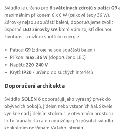
Svítidlo je určeno pro
6 světelných zdrojů s paticí G9
a
maximálním příkonem 6 x 6 W (celkově tedy 36 W).
Žárovky nejsou součástí balení, doporučujeme zvolit
úsporné
LED žárovky G9
, které Vám zajistí dlouhou
životnost a nízkou spotřebu energie.
Patice:
G9
(zdroje nejsou součástí balení)
Příkon:
max. 36 W
(doporučeno LED)
Napětí:
220-240 V
Krytí:
IP20
- určeno do suchých interiérů
Doporučení architekta
Svítidlo
SOLEN 6
doporučuji jako výrazný prvek do
obývacích pokojů, jídelen nebo vstupních hal. Skvěle
vynikne nad jídelním stolem či v otevřeném prostoru
loftu. Variabilita rámu umožňuje přizpůsobit svítidlo
konkrétním potřebám Vašeho interiéru.