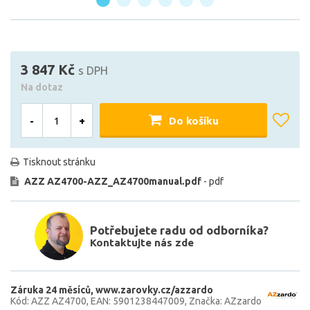
3 847 Kč
s DPH
Na dotaz
-
+
Do košíku
Tisknout stránku
AZZ AZ4700-AZZ_AZ4700manual.pdf
- pdf
Potřebujete radu od odborníka?
Kontaktujte nás zde
Záruka 24 měsíců
www.zarovky.cz/azzardo
Kód: AZZ AZ4700
EAN: 5901238447009
Značka: AZzardo