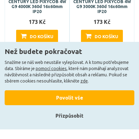
CENTURY LED PIXYCOB 4W
CENTURY LED PIXYCOB 4W
G9 4000K 360d 16x60mm
G9 3000K 360d 16x60mm
IP20
IP20
173 Kč
173 Kč
DO KOŠÍKU
DO KOŠÍKU
Než budete pokračovat
Může být u Vás 17. 8.
Může být u Vás 17. 8.
Snažíme se náš web neustále vylepšovat. A k tomu potřebujeme
data. Sbíráme je
pomocí cookies
, které nám pomáhají analyzovat
návštěvnost a následně přizpůsobit obsah a reklamu. Pokud se
E
sběrem cookies nesouhlasíte, klikněte
zde
.
Povolit vše
Přizpůsobit
Přihlásit se