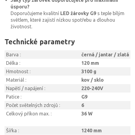
Jaký typ žárovek doporučujete pro maximální
úsporu?
Doporučujeme kvalitní
LED žárovky G9
s teple bílým
světlem, které zajistí nízkou spotřebu a dlouhou
životnost.
Technické parametry
Barva :
černá / jantar / zlatá
Délka :
120 mm
Hmotnost :
3100 g
Materiál :
kov / sklo
Napětí / napájení :
220-240V
Patice :
G9
Počet světelných zdrojů :
6
Celkový příkon max. :
36 W
Šířka :
1240 mm