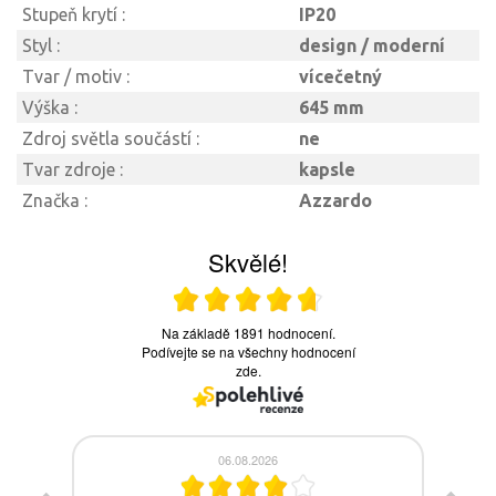
Stupeň krytí :
IP20
Styl :
design / moderní
Tvar / motiv :
vícečetný
Výška :
645 mm
Zdroj světla součástí :
ne
Tvar zdroje :
kapsle
Značka :
Azzardo