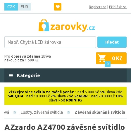
CZK
EUR
Registrace
|
Přihlásit se
Hledat
Pro
dopravu zdarma
zbývá
0 Kč
nakoupit za 1 500 Kč
0
Kategorie
Získejte více světla za méně peněz
:: nad 5 000 Kč
5%
sleva kód
54UQD4
:: nad 10 000 Kč
7%
sleva kód
2c43RR
:: nad 20 000 Kč
10%
sleva kód
R9HNHG
iérová
Lustry, závěsná svítidla
Závěsná skleněná svítidla
AZzardo AZ4700 závěsné svítidlo