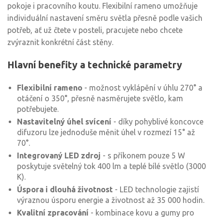
pokoje i pracovního koutu. Flexibilní rameno umožňuje
individuální nastavení směru světla přesně podle vašich
potřeb, ať už čtete v posteli, pracujete nebo chcete
zvýraznit konkrétní část stěny.
Hlavní benefity a technické parametry
Flexibilní rameno
- možnost vyklápění v úhlu 270° a
otáčení o 350°, přesně nasměrujete světlo, kam
potřebujete.
Nastavitelný úhel svícení
- díky pohyblivé koncovce
difuzoru lze jednoduše měnit úhel v rozmezí 15° až
70°.
Integrovaný LED zdroj
- s příkonem pouze 5 W
poskytuje světelný tok 400 lm a teplé bílé světlo (3000
K).
Úspora i dlouhá životnost
- LED technologie zajistí
výraznou úsporu energie a životnost až 35 000 hodin.
Kvalitní zpracování
- kombinace kovu a gumy pro