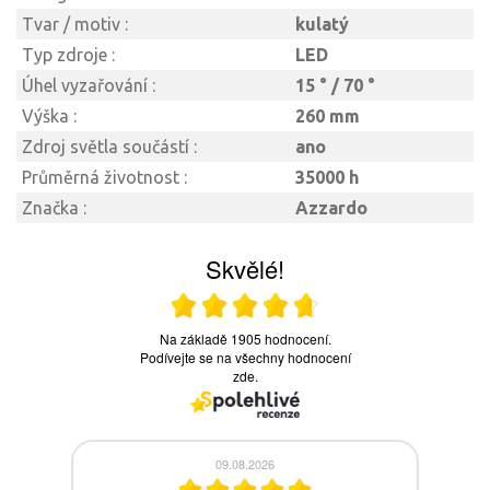
Tvar / motiv :
kulatý
Typ zdroje :
LED
Úhel vyzařování :
15 ° / 70 °
Výška :
260 mm
Zdroj světla součástí :
ano
Průměrná životnost :
35000 h
Značka :
Azzardo