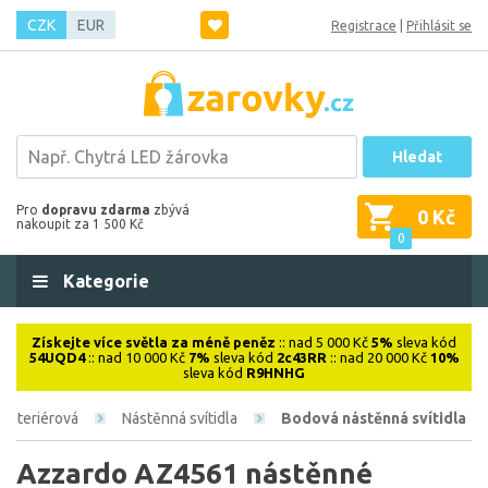
CZK
EUR
Registrace
|
Přihlásit se
Hledat
Pro
dopravu zdarma
zbývá
0 Kč
nakoupit za 1 500 Kč
0
Kategorie
Získejte více světla za méně peněz
:: nad 5 000 Kč
5%
sleva kód
54UQD4
:: nad 10 000 Kč
7%
sleva kód
2c43RR
:: nad 20 000 Kč
10%
sleva kód
R9HNHG
Interiérová
Nástěnná svítidla
Bodová nástěnná svítidla
Azzardo AZ4561 nástěnné