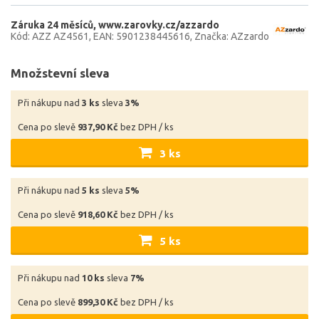
Záruka 24 měsíců
www.zarovky.cz/azzardo
Kód: AZZ AZ4561
EAN: 5901238445616
Značka: AZzardo
Množstevní sleva
Při nákupu nad
3 ks
sleva
3%
Cena po slevě
937,90 Kč
bez DPH / ks
3 ks
Při nákupu nad
5 ks
sleva
5%
Cena po slevě
918,60 Kč
bez DPH / ks
5 ks
Při nákupu nad
10 ks
sleva
7%
Cena po slevě
899,30 Kč
bez DPH / ks