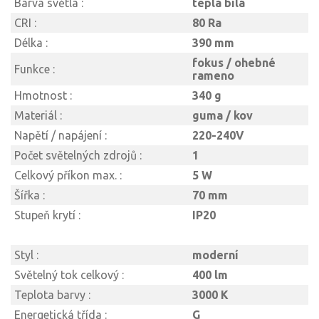
Barva světla :
teplá bílá
CRI :
80 Ra
Délka :
390 mm
fokus / ohebné
Funkce :
rameno
Hmotnost :
340 g
Materiál :
guma / kov
Napětí / napájení :
220-240V
Počet světelných zdrojů :
1
Celkový příkon max. :
5 W
Šířka :
70 mm
Stupeň krytí :
IP20
Styl :
moderní
Světelný tok celkový :
400 lm
Teplota barvy :
3000 K
Energetická třída :
G