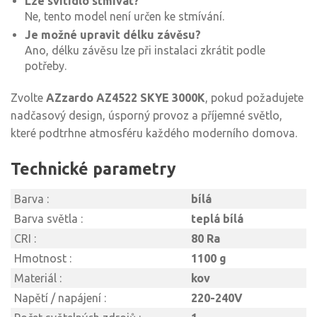
Lze svítidlo stmívat?
Ne, tento model není určen ke stmívání.
Je možné upravit délku závěsu?
Ano, délku závěsu lze při instalaci zkrátit podle
potřeby.
Zvolte
AZzardo AZ4522 SKYE 3000K
, pokud požadujete
nadčasový design, úsporný provoz a příjemné světlo,
které podtrhne atmosféru každého moderního domova.
Technické parametry
Barva :
bílá
Barva světla :
teplá bílá
CRI :
80 Ra
Hmotnost :
1100 g
Materiál :
kov
Napětí / napájení :
220-240V