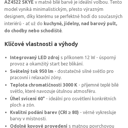
AZ4522 SKYE
v matně bílé barvě je ideální volbou. Tento
model vyniká minimalistickým, přesto výrazným
designem, díky kterému se perfektně hodí do současných
interiérů - ať už do
kuchyně, jídelny, nad barový pult,
do chodby nebo schodiště
.
Klíčové vlastnosti a výhody
Integrovaný LED zdroj
s příkonem 12 W - úsporný
provoz a okamžitý start bez blikání.
Světelný tok 950 lm
- dostatečně silné světlo pro
pracovní i relaxační zóny.
Teplota chromatičnosti 3000 K
- příjemné teplé bílé
světlo, které navozuje útulnou atmosféru.
Úhel svícení 60°
- ideální pro osvětlení konkrétních
ploch a zón.
Kvalitní podání barev (CRI ≥ 80)
- věrně vykresluje
barvy v místnosti.
Odolné kovové provedení
s matnou povrchovou