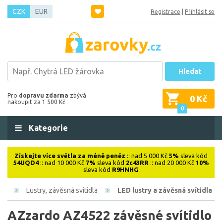
CZK
EUR
Registrace
|
Přihlásit se
Hledat
Pro
dopravu zdarma
zbývá
0 Kč
nakoupit za 1 500 Kč
0
Kategorie
Získejte více světla za méně peněz
:: nad 5 000 Kč
5%
sleva kód
54UQD4
:: nad 10 000 Kč
7%
sleva kód
2c43RR
:: nad 20 000 Kč
10%
sleva kód
R9HNHG
ová
Lustry, závěsná svítidla
LED lustry a závěsná svítidla
AZzardo AZ4522 závěsné svítidlo