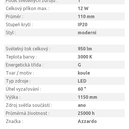
Počet světelných zdrojů :
1
Celkový příkon max. :
12 W
Průměr :
110 mm
Stupeň krytí :
IP20
Styl :
moderní
Světelný tok celkový :
950 lm
Teplota barvy :
3000 K
Energetická třída :
G
Tvar / motiv :
koule
Typ zdroje :
LED
Úhel vyzařování :
60 °
Výška :
1150 mm
Zdroj světla součástí :
ano
Průměrná životnost :
25000 h
Značka :
Azzardo