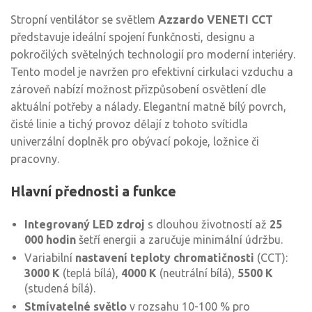
Stropní ventilátor se světlem
Azzardo VENETI CCT
představuje ideální spojení funkčnosti, designu a
pokročilých světelných technologií pro moderní interiéry.
Tento model je navržen pro efektivní cirkulaci vzduchu a
zároveň nabízí možnost přizpůsobení osvětlení dle
aktuální potřeby a nálady. Elegantní matně bílý povrch,
čisté linie a tichý provoz dělají z tohoto svítidla
univerzální doplněk pro obývací pokoje, ložnice či
pracovny.
Hlavní přednosti a funkce
Integrovaný LED zdroj
s dlouhou životností až
25
000 hodin
šetří energii a zaručuje minimální údržbu.
Variabilní
nastavení teploty chromatičnosti
(CCT):
3000 K
(teplá bílá),
4000 K
(neutrální bílá),
5500 K
(studená bílá).
Stmívatelné světlo
v rozsahu 10-100 % pro