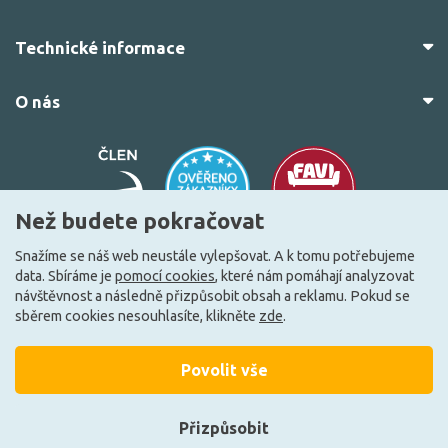
Technické informace
O nás
Než budete pokračovat
Snažíme se náš web neustále vylepšovat. A k tomu potřebujeme
data. Sbíráme je
pomocí cookies
, které nám pomáhají analyzovat
© 2010–2026 Všechna práva vyhrazena.
žárovky.cz
návštěvnost a následně přizpůsobit obsah a reklamu. Pokud se
Vytvořilo
FEO.cz
sběrem cookies nesouhlasíte, klikněte
zde
.
Povolit vše
Přizpůsobit