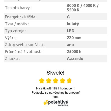
3000 K / 4000 K /
Teplota barvy :
5500 K
Energetická třída :
G
Tvar / motiv :
kulatý
Typ zdroje :
LED
Výška :
220 mm
Zdroj světla součástí :
ano
Průměrná životnost :
25000 h
Značka :
Azzardo