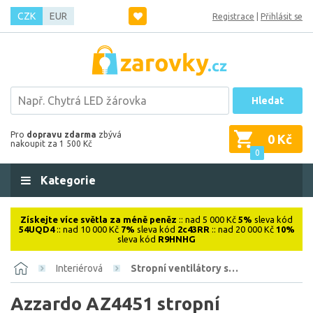
CZK
EUR
Registrace
|
Přihlásit se
Hledat
Pro
dopravu zdarma
zbývá
0 Kč
nakoupit za 1 500 Kč
0
Kategorie
Získejte více světla za méně peněz
:: nad 5 000 Kč
5%
sleva kód
54UQD4
:: nad 10 000 Kč
7%
sleva kód
2c43RR
:: nad 20 000 Kč
10%
sleva kód
R9HNHG
Interiérová
Stropní ventilátory s…
Azzardo AZ4451 stropní