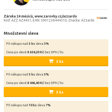
Záruka 24 měsíců
www.zarovky.cz/azzardo
Kód: AZZ AZ4451
EAN: 5901238444510
Značka: AZzardo
Množstevní sleva
Při nákupu nad
3 ks
sleva
3%
Cena po slevě
8 624,20 Kč
bez DPH / ks
3 ks
Při nákupu nad
5 ks
sleva
5%
Cena po slevě
8 446,40 Kč
bez DPH / ks
5 ks
Při nákupu nad
10 ks
sleva
7%