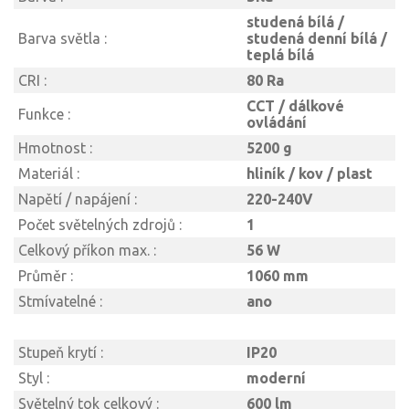
studená bílá /
Barva světla :
studená denní bílá /
teplá bílá
CRI :
80 Ra
CCT / dálkové
Funkce :
ovládání
Hmotnost :
5200 g
Materiál :
hliník / kov / plast
Napětí / napájení :
220-240V
Počet světelných zdrojů :
1
Celkový příkon max. :
56 W
Průměr :
1060 mm
Stmívatelné :
ano
Stupeň krytí :
IP20
Styl :
moderní
Světelný tok celkový :
600 lm