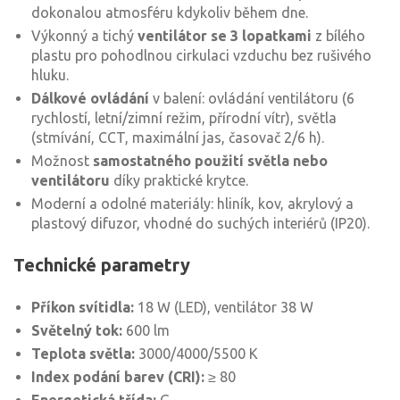
dokonalou atmosféru kdykoliv během dne.
Výkonný a tichý
ventilátor se 3 lopatkami
z bílého
plastu pro pohodlnou cirkulaci vzduchu bez rušivého
hluku.
Dálkové ovládání
v balení: ovládání ventilátoru (6
rychlostí, letní/zimní režim, přírodní vítr), světla
(stmívání, CCT, maximální jas, časovač 2/6 h).
Možnost
samostatného použití světla nebo
ventilátoru
díky praktické krytce.
Moderní a odolné materiály: hliník, kov, akrylový a
plastový difuzor, vhodné do suchých interiérů (IP20).
Technické parametry
Příkon svítidla:
18 W (LED), ventilátor 38 W
Světelný tok:
600 lm
Teplota světla:
3000/4000/5500 K
Index podání barev (CRI):
≥ 80