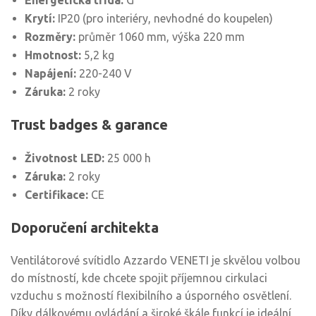
Energetická třída:
G
Krytí:
IP20 (pro interiéry, nevhodné do koupelen)
Rozměry:
průměr 1060 mm, výška 220 mm
Hmotnost:
5,2 kg
Napájení:
220-240 V
Záruka:
2 roky
Trust badges & garance
Životnost LED:
25 000 h
Záruka:
2 roky
Certifikace:
CE
Doporučení architekta
Ventilátorové svítidlo Azzardo VENETI je skvělou volbou
do místností, kde chcete spojit příjemnou cirkulaci
vzduchu s možností flexibilního a úsporného osvětlení.
Díky dálkovému ovládání a široké škále funkcí je ideální