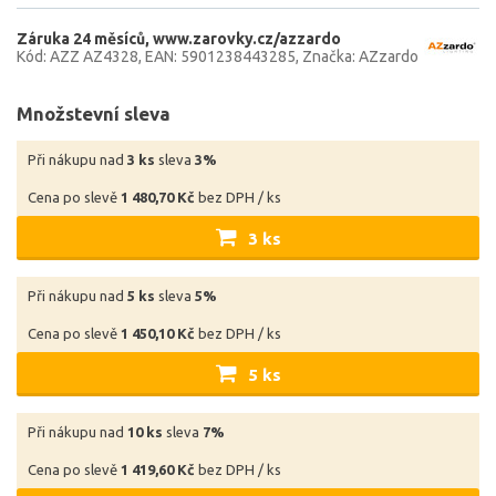
Záruka 24 měsíců
www.zarovky.cz/azzardo
Kód: AZZ AZ4328
EAN: 5901238443285
Značka: AZzardo
Množstevní sleva
Při nákupu nad
3 ks
sleva
3%
Cena po slevě
1 480,70 Kč
bez DPH / ks
3 ks
Při nákupu nad
5 ks
sleva
5%
Cena po slevě
1 450,10 Kč
bez DPH / ks
5 ks
Při nákupu nad
10 ks
sleva
7%
Cena po slevě
1 419,60 Kč
bez DPH / ks