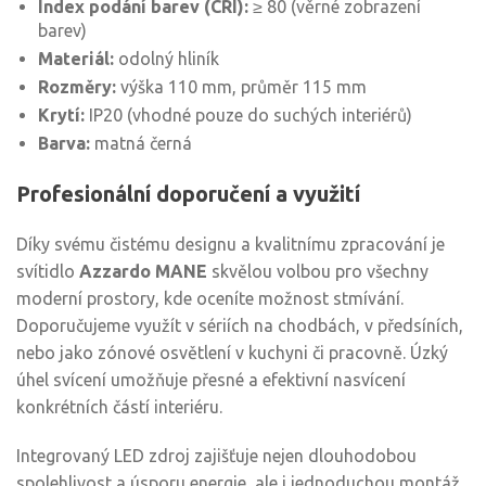
Index podání barev (CRI):
≥ 80 (věrné zobrazení
barev)
Materiál:
odolný hliník
Rozměry:
výška 110 mm, průměr 115 mm
Krytí:
IP20 (vhodné pouze do suchých interiérů)
Barva:
matná černá
Profesionální doporučení a využití
Díky svému čistému designu a kvalitnímu zpracování je
svítidlo
Azzardo MANE
skvělou volbou pro všechny
moderní prostory, kde oceníte možnost stmívání.
Doporučujeme využít v sériích na chodbách, v předsíních,
nebo jako zónové osvětlení v kuchyni či pracovně. Úzký
úhel svícení umožňuje přesné a efektivní nasvícení
konkrétních částí interiéru.
Integrovaný LED zdroj zajišťuje nejen dlouhodobou
spolehlivost a úsporu energie, ale i jednoduchou montáž