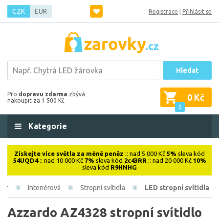
CZK
EUR
Registrace
|
Přihlásit se
Hledat
Pro
dopravu zdarma
zbývá
0 Kč
nakoupit za 1 500 Kč
0
Kategorie
Získejte více světla za méně peněz
:: nad 5 000 Kč
5%
sleva kód
54UQD4
:: nad 10 000 Kč
7%
sleva kód
2c43RR
:: nad 20 000 Kč
10%
sleva kód
R9HNHG
Interiérová
Stropní svítidla
LED stropní svítidla
Azzardo AZ4328 stropní svítidlo