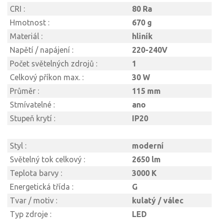
CRI :
80 Ra
Hmotnost :
670 g
Materiál :
hliník
Napětí / napájení :
220-240V
Počet světelných zdrojů :
1
Celkový příkon max. :
30 W
Průměr :
115 mm
Stmívatelné :
ano
Stupeň krytí :
IP20
Styl :
moderní
Světelný tok celkový :
2650 lm
Teplota barvy :
3000 K
Energetická třída :
G
Tvar / motiv :
kulatý / válec
Typ zdroje :
LED