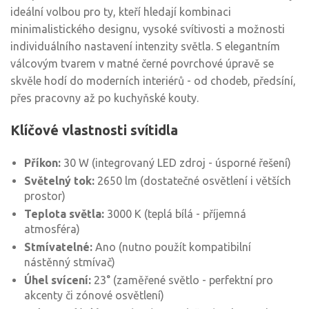
ideální volbou pro ty, kteří hledají kombinaci
minimalistického designu, vysoké svítivosti a možnosti
individuálního nastavení intenzity světla. S elegantním
válcovým tvarem v matné černé povrchové úpravě se
skvěle hodí do moderních interiérů - od chodeb, předsíní,
přes pracovny až po kuchyňské kouty.
Klíčové vlastnosti svítidla
Příkon:
30 W (integrovaný LED zdroj - úsporné řešení)
Světelný tok:
2650 lm (dostatečné osvětlení i větších
prostor)
Teplota světla:
3000 K (teplá bílá - příjemná
atmosféra)
Stmívatelné:
Ano (nutno použít kompatibilní
nástěnný stmívač)
Úhel svícení:
23° (zaměřené světlo - perfektní pro
akcenty či zónové osvětlení)