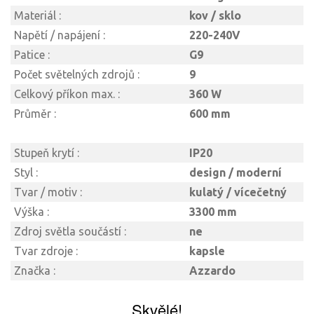
Materiál :
kov / sklo
Napětí / napájení :
220-240V
Patice :
G9
Počet světelných zdrojů :
9
Celkový příkon max. :
360 W
Průměr :
600 mm
Stupeň krytí :
IP20
Styl :
design / moderní
Tvar / motiv :
kulatý / vícečetný
Výška :
3300 mm
Zdroj světla součástí :
ne
Tvar zdroje :
kapsle
Značka :
Azzardo