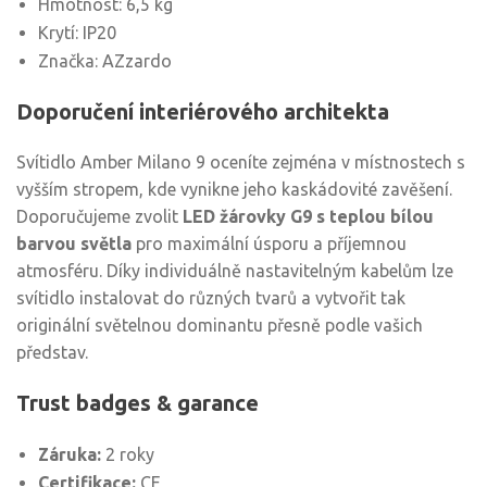
Hmotnost: 6,5 kg
Krytí: IP20
Značka: AZzardo
Doporučení interiérového architekta
Svítidlo Amber Milano 9 oceníte zejména v místnostech s
vyšším stropem, kde vynikne jeho kaskádovité zavěšení.
Doporučujeme zvolit
LED žárovky G9 s teplou bílou
barvou světla
pro maximální úsporu a příjemnou
atmosféru. Díky individuálně nastavitelným kabelům lze
svítidlo instalovat do různých tvarů a vytvořit tak
originální světelnou dominantu přesně podle vašich
představ.
Trust badges & garance
Záruka:
2 roky
Certifikace:
CE