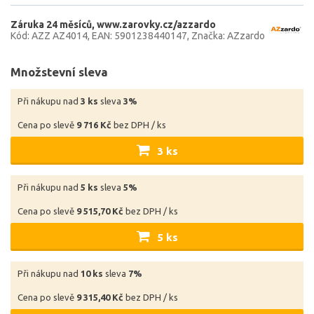
Záruka 24 měsíců
www.zarovky.cz/azzardo
Kód: AZZ AZ4014
EAN: 5901238440147
Značka: AZzardo
Množstevní sleva
Při nákupu nad
3 ks
sleva
3%
Cena po slevě
9 716 Kč
bez DPH / ks
3 ks
Při nákupu nad
5 ks
sleva
5%
Cena po slevě
9 515,70 Kč
bez DPH / ks
5 ks
Při nákupu nad
10 ks
sleva
7%
Cena po slevě
9 315,40 Kč
bez DPH / ks