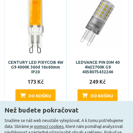
CENTURY LED PIXYCOB 4W
LEDVANCE PIN DIM 40
G9 4000K 360d 16x60mm
4W/2700K G9
IP20
4058075432246
173 Kč
249 Kč
DO KOŠÍKU
DO KOŠÍKU
Než budete pokračovat
Může být u Vás 19. 8.
Může být u Vás 20. 8.
Snažíme se náš web neustále vylepšovat. A k tomu potřebujeme
data. Sbíráme je
pomocí cookies
, které nám pomáhají analyzovat
návštěvnost a následně přizpůsobit obsah a reklamu. Pokud se