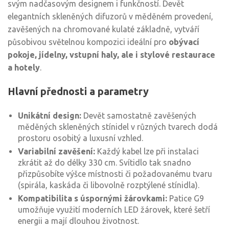
svým nadčasovým designem i funkčností. Devět
elegantních skleněných difuzorů v měděném provedení,
zavěšených na chromované kulaté základně, vytváří
působivou světelnou kompozici ideální pro
obývací
pokoje, jídelny, vstupní haly, ale i stylové restaurace
a hotely
.
Hlavní přednosti a parametry
Unikátní design:
Devět samostatně zavěšených
měděných skleněných stínidel v různých tvarech dodá
prostoru osobitý a luxusní vzhled.
Variabilní zavěšení:
Každý kabel lze při instalaci
zkrátit až do délky 330 cm. Svítidlo tak snadno
přizpůsobíte výšce místnosti či požadovanému tvaru
(spirála, kaskáda či libovolně rozptýlené stínidla).
Kompatibilita s úspornými žárovkami:
Patice G9
umožňuje využití moderních LED žárovek, které šetří
energii a mají dlouhou životnost.