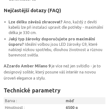
Nejčastější dotazy (FAQ)
Lze délku závěsů zkracovat?
Ano, každý z devíti
kabelů lze při instalaci upravit dle potřeby - maximální
délka je 330 cm.
Jaký typ žárovky doporučujete pro maximální
úsporu?
Ideální volbou jsou LED žárovky G9, které
nabízejí nízkou spotřebu, dlouhou životnost a různou
barevnost světla.
AZzardo Amber Milano 9
je více než jen svítidlo - je to
designový solitér, který posune váš interiér na novou
úroveň elegance a stylu.
Technické parametry
Barva :
měď
Hmotnost :
6500 g