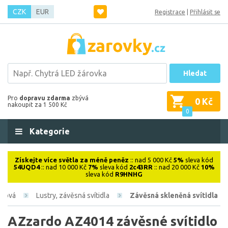
CZK
EUR
Registrace
|
Přihlásit se
Hledat
Pro
dopravu zdarma
zbývá
0 Kč
nakoupit za 1 500 Kč
0
Kategorie
Získejte více světla za méně peněz
:: nad 5 000 Kč
5%
sleva kód
54UQD4
:: nad 10 000 Kč
7%
sleva kód
2c43RR
:: nad 20 000 Kč
10%
sleva kód
R9HNHG
iérová
Lustry, závěsná svítidla
Závěsná skleněná svítidla
AZzardo AZ4014 závěsné svítidlo