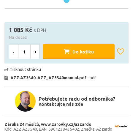
1 085 Kč
s DPH
Na dotaz
-
+
Do košíku
Tisknout stránku
AZZ AZ3540-AZZ_AZ3540manual.pdf
- pdf
Potřebujete radu od odborníka?
Kontaktujte nás zde
Záruka 24 měsíců
www.zarovky.cz/azzardo
Kód: AZZ AZ3540
EAN: 5901238435402
Značka: AZzardo