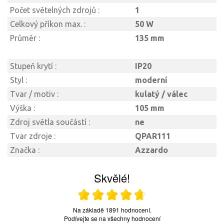
Počet světelných zdrojů :
1
Celkový příkon max. :
50 W
Průměr :
135 mm
Stupeň krytí :
IP20
Styl :
moderní
Tvar / motiv :
kulatý / válec
Výška :
105 mm
Zdroj světla součástí :
ne
Tvar zdroje :
QPAR111
Značka :
Azzardo