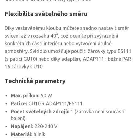
Flexibilita světelného směru
Díky vestavěnému kloubu můžete snadno nastavit směr
svícení až v rozsahu 40°, což oceníte při zvýraznění
konkrétních částí interiéru nebo vytvoření útulné
atmosféry. Svítidlo umožňuje použití žárovky typu ES111
(s paticí GU10) nebo díky adaptéru ADAP111 i běžné PAR-
16 žárovky GU10.
Technické parametry
Max. příkon:
50 W
Patice:
GU10 + ADAP111/ES111
Počet světelných zdrojů:
1 (žárovka není součástí
balení)
Napájení:
220-240 V
Materiál:
hliník