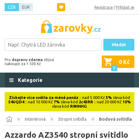
CZK
EUR
Registrace
|
Přihlásit se
Hledat
Pro
dopravu zdarma
zbývá
0 Kč
nakoupit za 1 500 Kč
0
Kategorie
Získejte více světla za méně peněz
:: nad 5 000 Kč
5%
sleva kód
54UQD4
:: nad 10 000 Kč
7%
sleva kód
2c43RR
:: nad 20 000 Kč
10%
sleva kód
R9HNHG
Interiérová
Stropní svítidla
Bodová svítidla
Azzardo AZ3540 stropní svítidlo