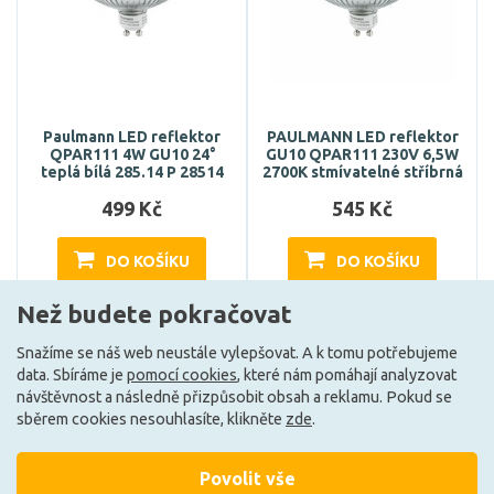
Paulmann LED reflektor
PAULMANN LED reflektor
QPAR111 4W GU10 24°
GU10 QPAR111 230V 6,5W
teplá bílá 285.14 P 28514
2700K stmívatelné stříbrná
499 Kč
545 Kč
DO KOŠÍKU
DO KOŠÍKU
Než budete pokračovat
Skladem e-shop (1 ks)
Může být u Vás 17. 8.
Snažíme se náš web neustále vylepšovat. A k tomu potřebujeme
data. Sbíráme je
pomocí cookies
, které nám pomáhají analyzovat
návštěvnost a následně přizpůsobit obsah a reklamu. Pokud se
sběrem cookies nesouhlasíte, klikněte
zde
.
Povolit vše