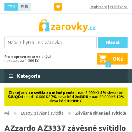
CZK
EUR
Registrace
|
Přihlásit se
Hledat
Pro
dopravu zdarma
zbývá
0 Kč
nakoupit za 1 500 Kč
0
Kategorie
Získejte více světla za méně peněz
:: nad 5 000 Kč
5%
sleva kód
54UQD4
:: nad 10 000 Kč
7%
sleva kód
2c43RR
:: nad 20 000 Kč
10%
sleva kód
R9HNHG
iérová
Lustry, závěsná svítidla
Závěsná skleněná svítidla
AZzardo AZ3337 závěsné svítidlo