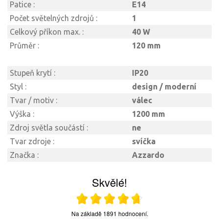
Patice :
E14
Počet světelných zdrojů :
1
Celkový příkon max. :
40 W
Průměr :
120 mm
Stupeň krytí :
IP20
Styl :
design / moderní
Tvar / motiv :
válec
Výška :
1200 mm
Zdroj světla součástí :
ne
Tvar zdroje :
svíčka
Značka :
Azzardo