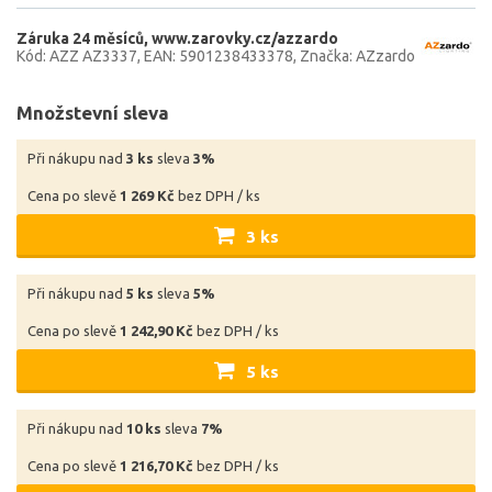
Záruka 24 měsíců
www.zarovky.cz/azzardo
Kód: AZZ AZ3337
EAN: 5901238433378
Značka: AZzardo
Množstevní sleva
Při nákupu nad
3 ks
sleva
3%
Cena po slevě
1 269 Kč
bez DPH / ks
3 ks
Při nákupu nad
5 ks
sleva
5%
Cena po slevě
1 242,90 Kč
bez DPH / ks
5 ks
Při nákupu nad
10 ks
sleva
7%
Cena po slevě
1 216,70 Kč
bez DPH / ks