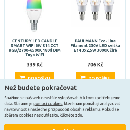
CENTURY LED CANDLE
PAULMANN Eco-Line
SMART WIFI 6W E14 CCT
Filament 230V LED svíčka
RGB/2700-6500K 180d DIM
E14 3x2,5W 3000K čirá
Tuya WiFi
339 Kč
706 Kč
DO KOŠÍKU
DO KOŠÍKU
Než budete pokračovat
Snažíme se náš web neustále vylepšovat. A k tomu potřebujeme
Může být u Vás 17. 8.
Může být u Vás 17. 8.
data. Sbíráme je
pomocí cookies
, které nám pomáhají analyzovat
návštěvnost a následně přizpůsobit obsah a reklamu. Pokud se
sběrem cookies nesouhlasíte, klikněte
zde
.