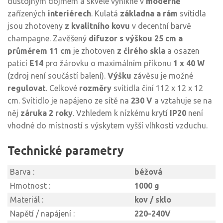
důstojným dojmem a skvěle vynikne v
moderně
zařízených
interiérech
. Kulatá
základna a rám
svítidla
jsou zhotoveny
z kvalitního kovu
v decentní barvě
champagne. Zavěšený
difuzor
s výškou 25 cm a
průměrem 11 cm
je zhotoven
z čirého skla
a osazen
paticí
E14
pro žárovku o maximálním příkonu
1 x 40 W
(zdroj není součástí balení).
Výšku
závěsu je možné
regulovat
. Celkové
rozměry
svítidla činí 112 x 12 x 12
cm. Svítidlo je napájeno ze sítě na
230 V
a vztahuje se na
něj
záruka 2 roky
. Vzhledem k nízkému krytí
IP20
není
vhodné do místností s výskytem vyšší vlhkosti vzduchu.
Technické parametry
Barva :
béžová
Hmotnost :
1000 g
Materiál :
kov / sklo
Napětí / napájení :
220-240V