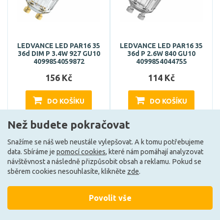
LEDVANCE LED PAR16 35
LEDVANCE LED PAR16 35
36d DIM P 3.4W 927 GU10
36d P 2.6W 840 GU10
4099854059872
4099854044755
156 Kč
114 Kč
DO KOŠÍKU
DO KOŠÍKU
Než budete pokračovat
Může být u Vás 17. 8.
Může být u Vás 10. 8.
Snažíme se náš web neustále vylepšovat. A k tomu potřebujeme
data. Sbíráme je
pomocí cookies
, které nám pomáhají analyzovat
návštěvnost a následně přizpůsobit obsah a reklamu. Pokud se
F
F
sběrem cookies nesouhlasíte, klikněte
zde
.
Povolit vše