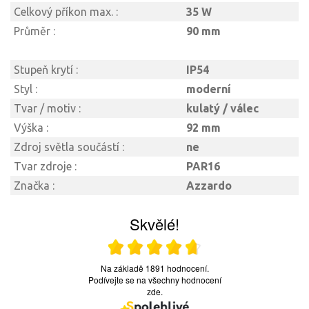
Celkový příkon max. :
35 W
Průměr :
90 mm
Stupeň krytí :
IP54
Styl :
moderní
Tvar / motiv :
kulatý / válec
Výška :
92 mm
Zdroj světla součástí :
ne
Tvar zdroje :
PAR16
Značka :
Azzardo