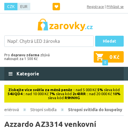
CZK
EUR
Registrace
|
Přihlásit se
Hledat
Pro
dopravu zdarma
zbývá
0 Kč
nakoupit za 1 500 Kč
0
Kategorie
Získejte více světla za méně peněz
:: nad 5 000 Kč
5%
sleva kód
54UQD4
:: nad 10 000 Kč
7%
sleva kód
2c43RR
:: nad 20 000 Kč
10%
sleva kód
R9HNHG
Interiérová
Stropní svítidla
Stropní svítidla do koupelny
Azzardo AZ3314 venkovní