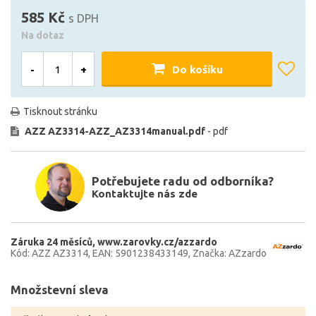
585 Kč
s DPH
Na dotaz
-
+
Do košíku
Tisknout stránku
AZZ AZ3314-AZZ_AZ3314manual.pdf
- pdf
Potřebujete radu od odborníka?
Kontaktujte nás zde
Záruka 24 měsíců
www.zarovky.cz/azzardo
Kód: AZZ AZ3314
EAN: 5901238433149
Značka: AZzardo
Množstevní sleva