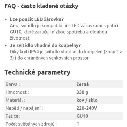
FAQ - často kladené otázky
Lze použít LED žárovku?
Ano, svítidlo je kompatibilní s LED žárovkami s paticí
GU10, které zaručují nízkou spotřebu a dlouhou
životnost.
Je svítidlo vhodné do koupelny?
Díky krytí IP54 je svítidlo vhodné do koupelen (zóny 2 a
3) i do chráněných venkovních prostor.
Technické parametry
Barva :
černá
Hmotnost :
350 g
Materiál :
kov / sklo
Napětí / napájení :
220-240V
Patice :
GU10
Počet světelných zdrojů :
1