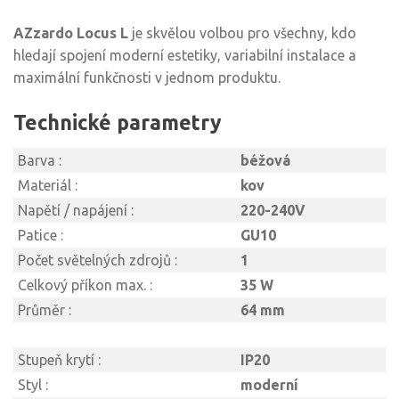
AZzardo Locus L
je skvělou volbou pro všechny, kdo
hledají spojení moderní estetiky, variabilní instalace a
maximální funkčnosti v jednom produktu.
Technické parametry
Barva :
béžová
Materiál :
kov
Napětí / napájení :
220-240V
Patice :
GU10
Počet světelných zdrojů :
1
Celkový příkon max. :
35 W
Průměr :
64 mm
Stupeň krytí :
IP20
Styl :
moderní