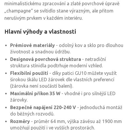
minimalistickému zpracování a zlaté povrchové úpravě
„champagne“ se svítidlo stane výrazným, ale přitom
nerušivým prvkem v každém interiéru.
Hlavní výhody a vlastnosti
Prémiové materiály
- odolný kov a sklo pro dlouhou
životnost a snadnou údržbu.
Designová povrchová struktura
- netradiční
struktura stínidla podtrhuje moderní vzhled.
Flexibilní použití
- díky patici GU10 můžete využít
širokou škálu LED žárovek dle vlastních preferencí
(žárovka není součástí balení).
Maximální příkon 35 W
- vhodné i pro silnější LED
žárovky.
Bezpečné napájení 220-240 V
- jednoduchá montáž
do běžných rozvodů.
Rozměry
- průměr 64 mm, výška závěsu až 1900 mm
umožňují použití i ve vyšších prostorách.