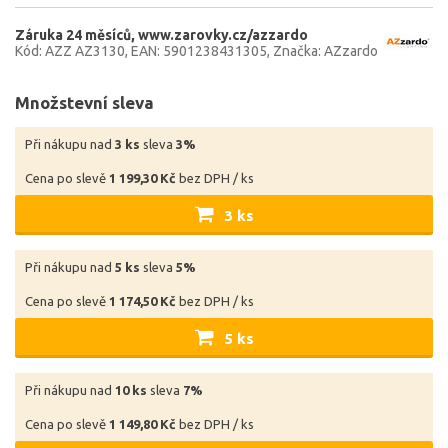
Záruka 24 měsíců
www.zarovky.cz/azzardo
Kód: AZZ AZ3130
EAN: 5901238431305
Značka: AZzardo
Množstevní sleva
Při nákupu nad
3 ks
sleva
3%
Cena po slevě
1 199,30 Kč
bez DPH / ks
3 ks
Při nákupu nad
5 ks
sleva
5%
Cena po slevě
1 174,50 Kč
bez DPH / ks
5 ks
Při nákupu nad
10 ks
sleva
7%
Cena po slevě
1 149,80 Kč
bez DPH / ks