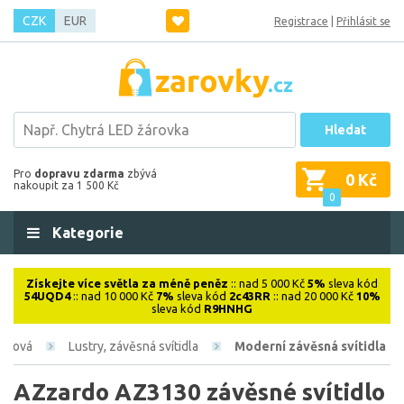
CZK
EUR
Registrace
|
Přihlásit se
Hledat
Pro
dopravu zdarma
zbývá
0 Kč
nakoupit za 1 500 Kč
0
Kategorie
Získejte více světla za méně peněz
:: nad 5 000 Kč
5%
sleva kód
54UQD4
:: nad 10 000 Kč
7%
sleva kód
2c43RR
:: nad 20 000 Kč
10%
sleva kód
R9HNHG
iérová
Lustry, závěsná svítidla
Moderní závěsná svítidla
AZzardo AZ3130 závěsné svítidlo