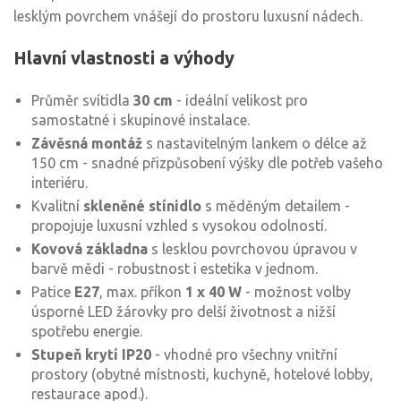
lesklým povrchem vnášejí do prostoru luxusní nádech.
Hlavní vlastnosti a výhody
Průměr svítidla
30 cm
- ideální velikost pro
samostatné i skupinové instalace.
Závěsná montáž
s nastavitelným lankem o délce až
150 cm - snadné přizpůsobení výšky dle potřeb vašeho
interiéru.
Kvalitní
skleněné stínidlo
s měděným detailem -
propojuje luxusní vzhled s vysokou odolností.
Kovová základna
s lesklou povrchovou úpravou v
barvě mědi - robustnost i estetika v jednom.
Patice
E27
, max. příkon
1 x 40 W
- možnost volby
úsporné LED žárovky pro delší životnost a nižší
spotřebu energie.
Stupeň krytí IP20
- vhodné pro všechny vnitřní
prostory (obytné místnosti, kuchyně, hotelové lobby,
restaurace apod.).