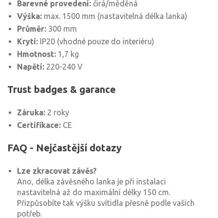
Barevné provedení:
čirá/měděná
Výška:
max. 1500 mm (nastavitelná délka lanka)
Průměr:
300 mm
Krytí:
IP20 (vhodné pouze do interiéru)
Hmotnost:
1,7 kg
Napětí:
220-240 V
Trust badges & garance
Záruka:
2 roky
Certifikace:
CE
FAQ - Nejčastější dotazy
Lze zkracovat závěs?
Ano, délka závěsného lanka je při instalaci
nastavitelná až do maximální délky 150 cm.
Přizpůsobíte tak výšku svítidla přesně podle vašich
potřeb.