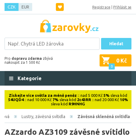
CZK
EUR
Registrace
|
Přihlásit se
Hledat
Pro
dopravu zdarma
zbývá
0 Kč
nakoupit za 1 500 Kč
0
Kategorie
Získejte více světla za méně peněz
:: nad 5 000 Kč
5%
sleva kód
54UQD4
:: nad 10 000 Kč
7%
sleva kód
2c43RR
:: nad 20 000 Kč
10%
sleva kód
R9HNHG
iérová
Lustry, závěsná svítidla
Závěsná skleněná svítidla
AZzardo AZ3109 závěsné svítidlo