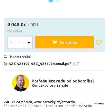
4 048 Kč
s DPH
Na dotaz
-
+
Do košíku
Tisknout stránku
AZZ AZ3109-AZZ_AZ3109manual.pdf
- pdf
Potřebujete radu od odborníka?
Kontaktujte nás zde
Záruka 24 měsíců
www.zarovky.cz/azzardo
Kód: AZZ AZ3109
EAN: 5901238431091
Značka: AZzardo