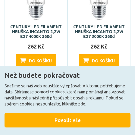
CENTURY LED FILAMENT
CENTURY LED FILAMENT
HRUŠKA INCANTO 2,2W
HRUŠKA INCANTO 2,2W
E27 4000K 360d
E27 3000K 360d
262 Kč
262 Kč
DO KOŠÍKU
DO KOŠÍKU
Než budete pokračovat
Může být u Vás 17. 8.
Může být u Vás 17. 8.
Snažíme se náš web neustále vylepšovat. A k tomu potřebujeme
data. Sbíráme je
pomocí cookies
, které nám pomáhají analyzovat
návštěvnost a následně přizpůsobit obsah a reklamu. Pokud se
sběrem cookies nesouhlasíte, klikněte
zde
.
Povolit vše
+420 727 800 069
Po-Pá 9:30 - 11:30, 12:30 - 16:00