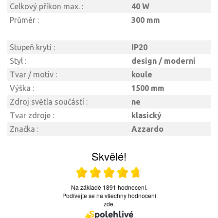
Celkový příkon max. :
40 W
Průměr :
300 mm
Stupeň krytí :
IP20
Styl :
design / moderní
Tvar / motiv :
koule
Výška :
1500 mm
Zdroj světla součástí :
ne
Tvar zdroje :
klasický
Značka :
Azzardo