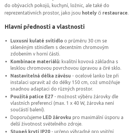
do obývacích pokojů, kuchyní, ložnic, ale také do
reprezentativních prostor, jako jsou
hotely
či
restaurace
.
Hlavní přednosti a vlastnosti
Luxusní kulaté svítidlo
o průměru 30 cm se
skleněným stínidlem s decentním chromovým
zdobením v horní části.
Kombinace materiálů:
kvalitní kovová základna s
lesklou chromovou povrchovou úpravou a čiré sklo.
Nastavitelná délka závěsu
- ocelové lanko lze při
instalaci upravit až do délky 150 cm, což umožňuje
snadnou adaptaci do různých prostor.
Použitá patice E27
- možnost výběru žárovky dle
vlastních preferencí (max. 1 x 40 W, žárovka není
součástí balení).
Doporučujeme
LED žárovku
pro maximální úsporu a
delší životnost světelného zdroje.
Stupeň krytí IP20
- určeno výhradně pro vnitřní