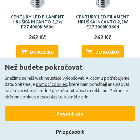
CENTURY LED FILAMENT
CENTURY LED FILAMENT
HRUŠKA INCANTO 2,2W
HRUŠKA INCANTO 2,2W
E27 4000K 360d
E27 3000K 360d
262 Kč
262 Kč
DO KOŠÍKU
DO KOŠÍKU
Než budete pokračovat
Může být u Vás 17. 8.
Může být u Vás 17. 8.
Snažíme se náš web neustále vylepšovat. A k tomu potřebujeme
data. Sbíráme je
pomocí cookies
, které nám pomáhají analyzovat
návštěvnost a následně přizpůsobit obsah a reklamu. Pokud se
sběrem cookies nesouhlasíte, klikněte
zde
.
Povolit vše
+420 727 800 069
Po-Pá 9:30 - 11:30, 12:30 - 16:00
Přizpůsobit