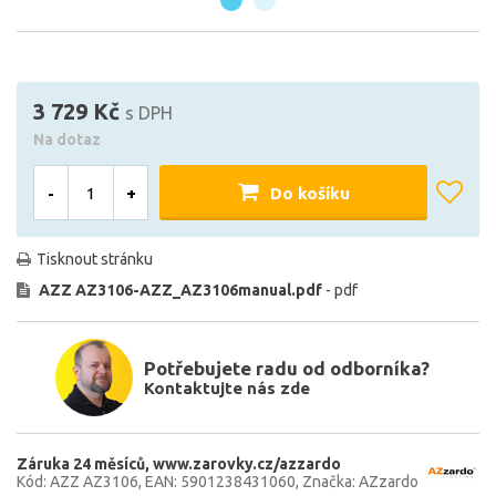
3 729 Kč
s DPH
Na dotaz
-
+
Do košíku
Tisknout stránku
AZZ AZ3106-AZZ_AZ3106manual.pdf
- pdf
Potřebujete radu od odborníka?
Kontaktujte nás zde
Záruka 24 měsíců
www.zarovky.cz/azzardo
Kód: AZZ AZ3106
EAN: 5901238431060
Značka: AZzardo