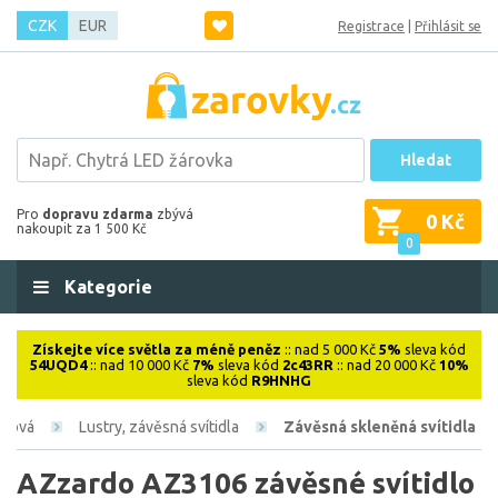
CZK
EUR
Registrace
|
Přihlásit se
Hledat
Pro
dopravu zdarma
zbývá
0 Kč
nakoupit za 1 500 Kč
0
Kategorie
Získejte více světla za méně peněz
:: nad 5 000 Kč
5%
sleva kód
54UQD4
:: nad 10 000 Kč
7%
sleva kód
2c43RR
:: nad 20 000 Kč
10%
sleva kód
R9HNHG
iérová
Lustry, závěsná svítidla
Závěsná skleněná svítidla
AZzardo AZ3106 závěsné svítidlo