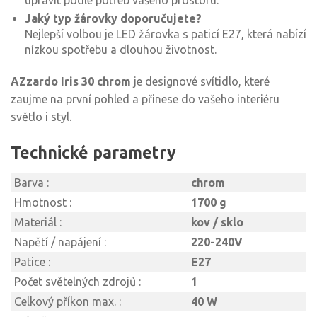
upravit podle potřeb vašeho prostoru.
Jaký typ žárovky doporučujete?
Nejlepší volbou je LED žárovka s paticí E27, která nabízí
nízkou spotřebu a dlouhou životnost.
AZzardo Iris 30 chrom
je designové svítidlo, které
zaujme na první pohled a přinese do vašeho interiéru
světlo i styl.
Technické parametry
Barva :
chrom
Hmotnost :
1700 g
Materiál :
kov / sklo
Napětí / napájení :
220-240V
Patice :
E27
Počet světelných zdrojů :
1
Celkový příkon max. :
40 W