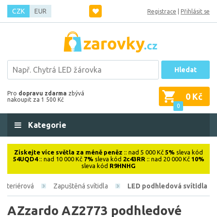
CZK
EUR
Registrace
|
Přihlásit se
Hledat
Pro
dopravu zdarma
zbývá
0 Kč
nakoupit za 1 500 Kč
0
Kategorie
Získejte více světla za méně peněz
:: nad 5 000 Kč
5%
sleva kód
54UQD4
:: nad 10 000 Kč
7%
sleva kód
2c43RR
:: nad 20 000 Kč
10%
sleva kód
R9HNHG
Interiérová
Zapuštěná svítidla
LED podhledová svítidla
AZzardo AZ2773 podhledové