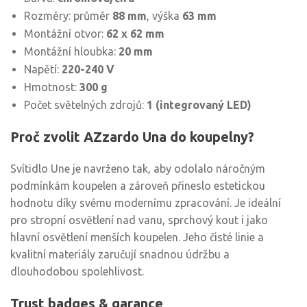
Rozměry: průměr
88 mm
, výška
63 mm
Montážní otvor:
62 x 62 mm
Montážní hloubka:
20 mm
Napětí:
220-240 V
Hmotnost:
300 g
Počet světelných zdrojů:
1 (integrovaný LED)
Proč zvolit AZzardo Una do koupelny?
Svítidlo Une je navrženo tak, aby odolalo náročným
podmínkám koupelen a zároveň přineslo estetickou
hodnotu díky svému modernímu zpracování. Je ideální
pro stropní osvětlení nad vanu, sprchový kout i jako
hlavní osvětlení menších koupelen. Jeho čisté linie a
kvalitní materiály zaručují snadnou údržbu a
dlouhodobou spolehlivost.
Trust badges & garance