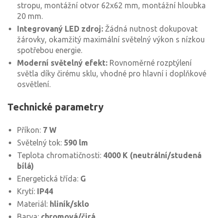
stropu, montážní otvor 62x62 mm, montážní hloubka
20 mm.
Integrovaný LED zdroj:
Žádná nutnost dokupovat
žárovky, okamžitý maximální světelný výkon s nízkou
spotřebou energie.
Moderní světelný efekt:
Rovnoměrné rozptýlení
světla díky čirému sklu, vhodné pro hlavní i doplňkové
osvětlení.
Technické parametry
Příkon:
7 W
Světelný tok:
590 lm
Teplota chromatičnosti:
4000 K (neutrální/studená
bílá)
Energetická třída:
G
Krytí:
IP44
Materiál:
hliník/sklo
Barva:
chromová/čirá