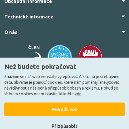
Obchodní informace
Technické informace
O nás
Než budete pokračovat
Snažíme se náš web neustále vylepšovat. A k tomu potřebujeme
data. Sbíráme je
pomocí cookies
, které nám pomáhají analyzovat
© 2010–2026 Všechna práva vyhrazena.
žárovky.cz
návštěvnost a následně přizpůsobit obsah a reklamu. Pokud se
Vytvořilo
FEO.cz
sběrem cookies nesouhlasíte, klikněte
zde
.
Povolit vše
Přizpůsobit