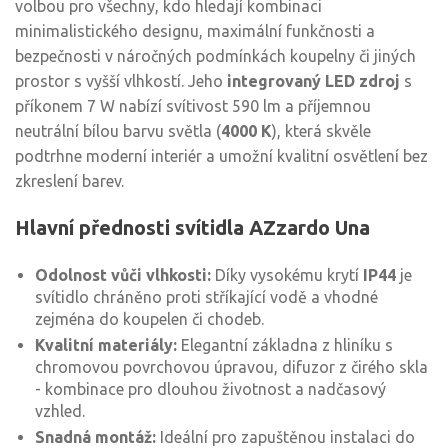
volbou pro všechny, kdo hledají kombinaci
minimalistického designu, maximální funkčnosti a
bezpečnosti v náročných podmínkách koupelny či jiných
prostor s vyšší vlhkostí. Jeho
integrovaný LED zdroj
s
příkonem 7 W nabízí svítivost 590 lm a příjemnou
neutrální bílou barvu světla (
4000 K
), která skvěle
podtrhne moderní interiér a umožní kvalitní osvětlení bez
zkreslení barev.
Hlavní přednosti svítidla AZzardo Una
Odolnost vůči vlhkosti:
Díky vysokému krytí
IP44
je
svítidlo chráněno proti stříkající vodě a vhodné
zejména do koupelen či chodeb.
Kvalitní materiály:
Elegantní základna z hliníku s
chromovou povrchovou úpravou, difuzor z čirého skla
- kombinace pro dlouhou životnost a nadčasový
vzhled.
Snadná montáž:
Ideální pro zapuštěnou instalaci do