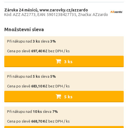
Záruka 24 měsíců
www.zarovky.cz/azzardo
Kód: AZZ AZ2773
EAN: 5901238427735
Značka: AZzardo
Množstevní sleva
Při nákupu nad
3 ks
sleva
3%
Cena po slevě
697,40 Kč
bez DPH / ks
3 ks
Při nákupu nad
5 ks
sleva
5%
Cena po slevě
683,10 Kč
bez DPH / ks
5 ks
Při nákupu nad
10 ks
sleva
7%
Cena po slevě
668,70 Kč
bez DPH / ks