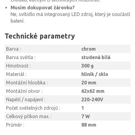
Musím dokupovat žárovku?
Ne, svítidlo má integrovaný LED zdroj, který je součástí
balení.
Technické parametry
Barva :
chrom
Barva světla :
studená bílá
Hmotnost :
300 g
Materiál :
hliník / sklo
Montážní hloubka :
20 mm
Montážní otvor :
62x62 mm
Napětí / napájení :
220-240V
Počet světelných zdrojů :
1
Celkový příkon max. :
7 W
Průměr :
88 mm