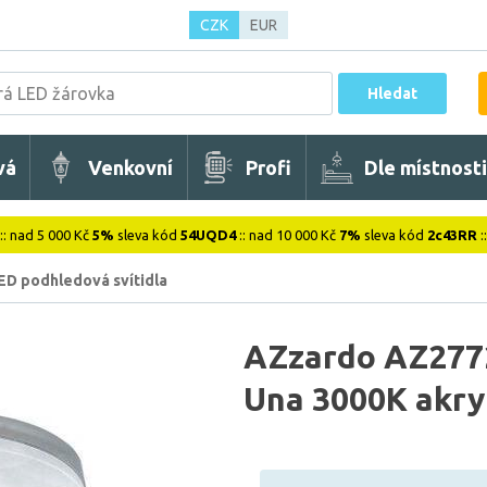
CZK
EUR
Hledat
vá
Venkovní
Profi
Dle místnosti
:: nad 5 000 Kč
5%
sleva kód
54UQD4
:: nad 10 000 Kč
7%
sleva kód
2c43RR
:
ED podhledová svítidla
AZzardo AZ2772
Una 3000K akry