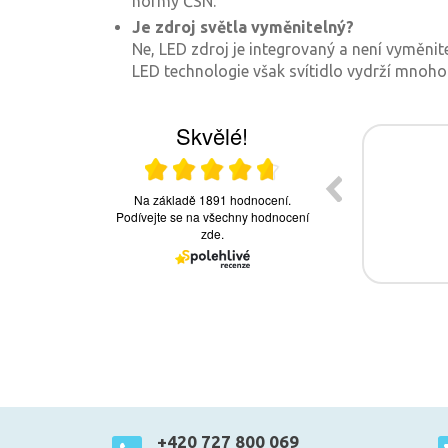
normy ČSN.
Je zdroj světla vyměnitelný?
Ne, LED zdroj je integrovaný a není vyměnit
LED technologie však svítidlo vydrží mnoho
+420 727 800 069