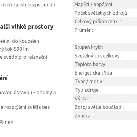
Napětí / napájení :
roveň zajistí bezpečnost i
Počet světelných zdrojů :
Celkový příkon max. :
alší vlhké prostory
Průměr :
ideální do koupelen
Stupeň krytí :
ný tok 590 lm
Světelný tok celkový :
lé světlo pro relaxační
Teplota barvy :
Energetická třída :
ání
Tvar / motiv :
Typ zdroje :
ovou úpravou - odolný a
Výška :
é rozptýlení světla bez
Zdroj světla součástí :
Značka :
 88 mm