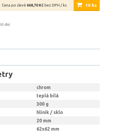
10 ks
Cena po slevě
668,70 Kč
bez DPH / ks
30 dní
etry
chrom
teplá bílá
300 g
hliník / sklo
20 mm
62x62 mm