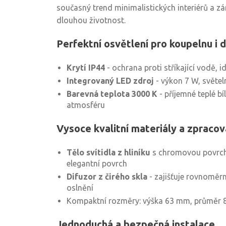
současný trend minimalistických interiérů a zá
dlouhou životnost.
Perfektní osvětlení pro koupelnu i d
Krytí IP44
- ochrana proti stříkající vodě, 
Integrovaný LED zdroj
- výkon 7 W, světel
Barevná teplota 3000 K
- příjemné teplé bí
atmosféru
Vysoce kvalitní materiály a zpracov
Tělo svítidla z hliníku
s chromovou povrch
elegantní povrch
Difuzor z čirého skla
- zajišťuje rovnoměrn
oslnění
Kompaktní rozměry: výška 63 mm, průměr
Jednoduchá a bezpečná instalace