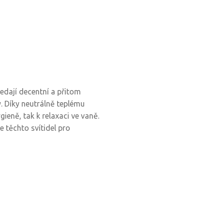
edají decentní a přitom
. Díky neutrálně teplému
ieně, tak k relaxaci ve vaně.
e těchto svítidel pro