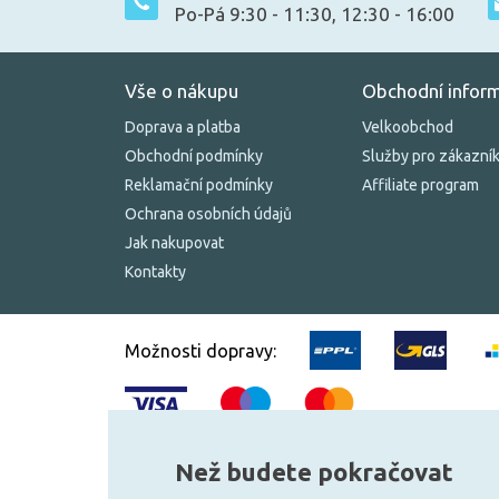
Po-Pá 9:30 - 11:30, 12:30 - 16:00
Vše o nákupu
Obchodní infor
Doprava a platba
Velkoobchod
Obchodní podmínky
Služby pro zákazní
Reklamační podmínky
Affiliate program
Ochrana osobních údajů
Jak nakupovat
Kontakty
Možnosti dopravy:
Než budete pokračovat
© 2010–2026 Všechna práva vyhrazena.
žárovky.cz