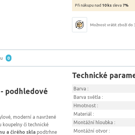
Při nákupu nad
10 ks
sleva
7%
Možnost vrátit zboží do 
tu
0
Technické param
Barva :
- podhledové
Barva světla :
Hmotnost :
Materiál :
tylové, moderní a navržené
Montážní hloubka :
u koupelny či technické
Montážní otvor :
u a čirého skla
podtrhne