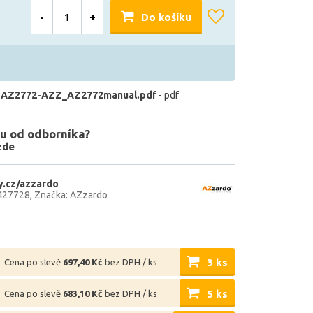
-
+
Do košíku
 AZ2772-AZZ_AZ2772manual.pdf
- pdf
u od odborníka?
zde
.cz/azzardo
427728
Značka: AZzardo
3 ks
Cena po slevě
697,40 Kč
bez DPH / ks
5 ks
Cena po slevě
683,10 Kč
bez DPH / ks