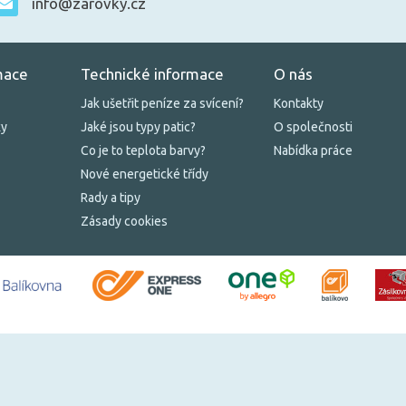
info@zarovky.cz
mace
Technické informace
O nás
Jak ušetřit peníze za svícení?
Kontakty
ky
Jaké jsou typy patic?
O společnosti
Co je to teplota barvy?
Nabídka práce
Nové energetické třídy
Rady a tipy
Zásady cookies