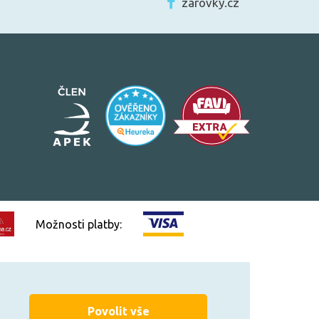
zarovky.cz
Možnosti platby:
Vytvořilo
FEO.cz
Povolit vše