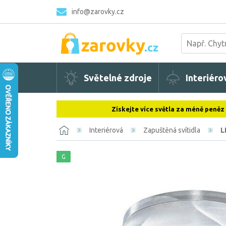
info@zarovky.cz
Světelné zdroje
Interiéro
Získejte více světla za méně peněz
Interiérová
Zapuštěná svítidla
L
G