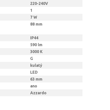
220-240V
1
7 W
88 mm
IP44
590 lm
3000 K
G
kulatý
LED
63 mm
ano
Azzardo