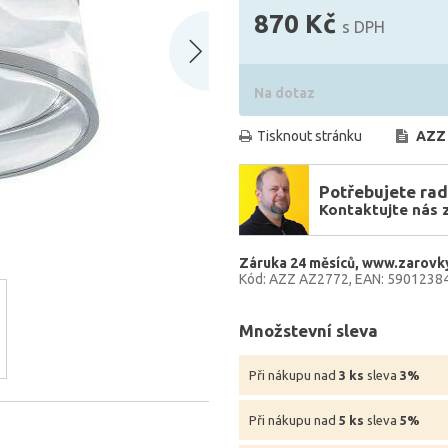
870 Kč
s DPH
Na dotaz
Tisknout stránku
AZZ
Potřebujete rad
Kontaktujte nás 
Záruka 24 měsíců
www.zarovky
Kód: AZZ AZ2772
EAN: 5901238
Množstevní sleva
Při nákupu nad
3 ks
sleva
3%
Při nákupu nad
5 ks
sleva
5%