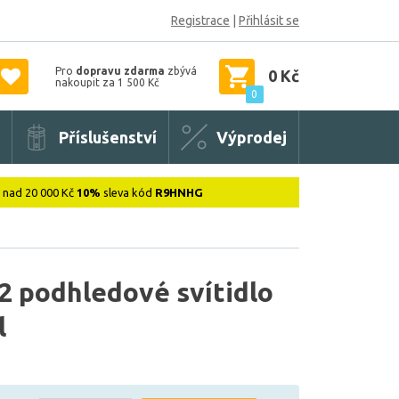
Registrace
|
Přihlásit se
Pro
dopravu zdarma
zbývá
0 Kč
nakoupit za 1 500 Kč
0
Příslušenství
Výprodej
: nad 20 000 Kč
10%
sleva kód
R9HNHG
 podhledové svítidlo
l