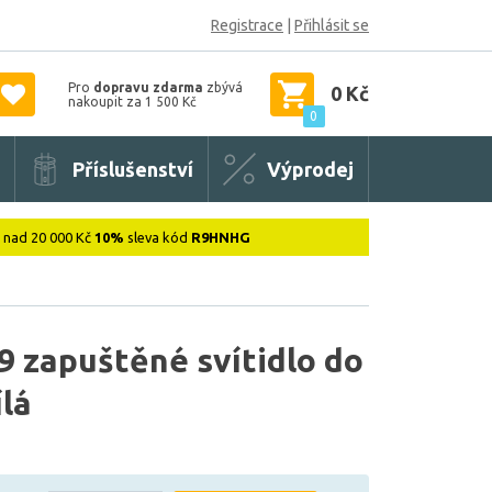
Registrace
|
Přihlásit se
Pro
dopravu zdarma
zbývá
0 Kč
nakoupit za 1 500 Kč
0
Příslušenství
Výprodej
: nad 20 000 Kč
10%
sleva kód
R9HNHG
 zapuštěné svítidlo do
ílá