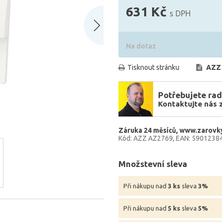
631 Kč
s DPH
Na dotaz
Tisknout stránku
AZZ
Potřebujete rad
Kontaktujte nás 
Záruka 24 měsíců
www.zarovky
Kód: AZZ AZ2769
EAN: 5901238
Množstevní sleva
Při nákupu nad
3 ks
sleva
3%
Při nákupu nad
5 ks
sleva
5%