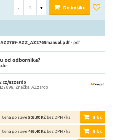
-
+
Do košíku
 AZ2769-AZZ_AZ2769manual.pdf
- pdf
u od odborníka?
zde
.cz/azzardo
427698
Značka: AZzardo
3 ks
Cena po slevě
505,80 Kč
bez DPH / ks
5 ks
Cena po slevě
495,40 Kč
bez DPH / ks