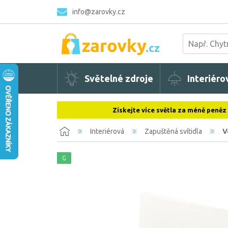
info@zarovky.cz
Světelné zdroje
Interiéro
Získejte více světla za méně peněz
Interiérová
Zapuštěná svítidla
V
G