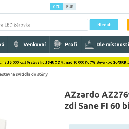
CZK
EUR
Hledat
vá
Venkovní
Profi
Dle místnosti
:: nad 5 000 Kč
5%
sleva kód
54UQD4
:: nad 10 000 Kč
7%
sleva kód
2c43RR
:
estavná svítidla do stěny
AZzardo AZ2769
zdi Sane FI 60 b