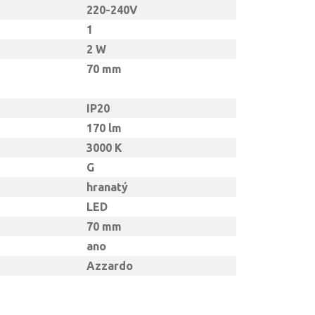
220-240V
1
2 W
70 mm
IP20
170 lm
3000 K
G
hranatý
LED
70 mm
ano
Azzardo