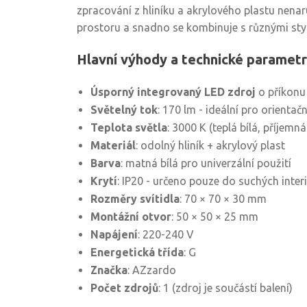
zpracování z hliníku a akrylového plastu nenar
prostoru a snadno se kombinuje s různými styly
Hlavní výhody a technické paramet
Úsporný integrovaný LED zdroj
o příkonu
Světelný tok
: 170 lm - ideální pro orientač
Teplota světla
: 3000 K (teplá bílá, příjemn
Materiál
: odolný hliník + akrylový plast
Barva
: matná bílá pro univerzální použití
Krytí
: IP20 - určeno pouze do suchých inter
Rozměry svítidla
: 70 × 70 × 30 mm
Montážní otvor
: 50 × 50 × 25 mm
Napájení
: 220-240 V
Energetická třída
: G
Značka
: AZzardo
Počet zdrojů
: 1 (zdroj je součástí balení)