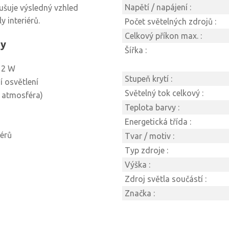
Napětí / napájení :
ušuje výsledný vzhled
 interiérů.
Počet světelných zdrojů :
Celkový příkon max. :
ry
Šířka :
 2 W
Stupeň krytí :
ní osvětlení
Světelný tok celkový :
á atmosféra)
Teplota barvy :
Energetická třída :
iérů
Tvar / motiv :
Typ zdroje :
Výška :
Zdroj světla součástí :
Značka :