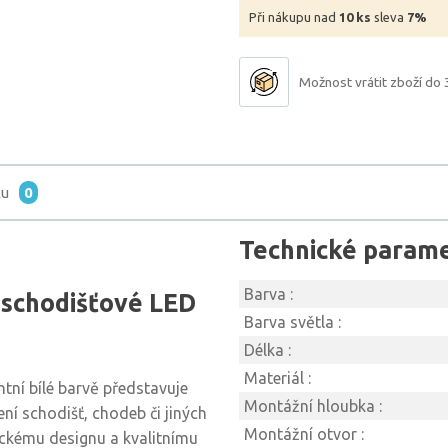
Při nákupu nad
10 ks
sleva
7%
Možnost vrátit zboží do 
tu
0
Technické param
Barva :
schodišťové LED
Barva světla :
Délka :
Materiál :
tní bílé barvě představuje
Montážní hloubka :
ní schodišť, chodeb či jiných
Montážní otvor :
tickému designu a kvalitnímu