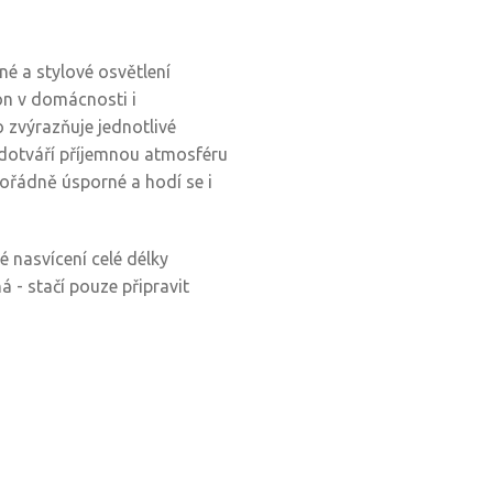
né a stylové osvětlení
ón v domácnosti i
 zvýrazňuje jednotlivé
 dotváří příjemnou atmosféru
mořádně úsporné a hodí se i
 nasvícení celé délky
 - stačí pouze připravit