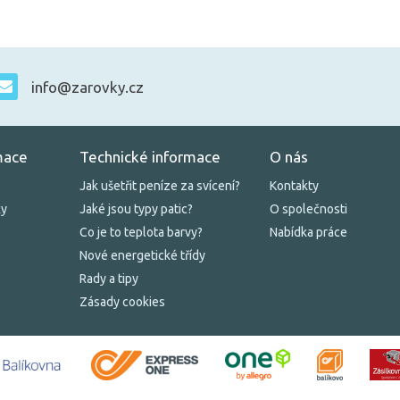
info@zarovky.cz
mace
Technické informace
O nás
Jak ušetřit peníze za svícení?
Kontakty
ky
Jaké jsou typy patic?
O společnosti
Co je to teplota barvy?
Nabídka práce
Nové energetické třídy
Rady a tipy
Zásady cookies