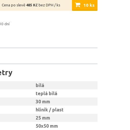
10 ks
Cena po slevě
485 Kč
bez DPH / ks
30 dní
etry
bílá
teplá bílá
30 mm
hliník / plast
25 mm
50x50 mm