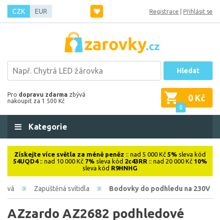
CZK
EUR
Registrace
|
Přihlásit se
Hledat
Pro
dopravu zdarma
zbývá
0 Kč
nakoupit za 1 500 Kč
0
Kategorie
Získejte více světla za méně peněz
:: nad 5 000 Kč
5%
sleva kód
54UQD4
:: nad 10 000 Kč
7%
sleva kód
2c43RR
:: nad 20 000 Kč
10%
sleva kód
R9HNHG
érová
Zapuštěná svítidla
Bodovky do podhledu na 230V
AZzardo AZ2682 podhledové