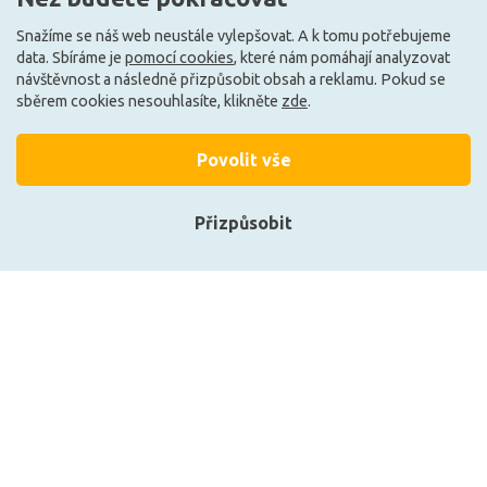
Snažíme se náš web neustále vylepšovat. A k tomu potřebujeme
Skladem e-shop (4 ks)
Může být u Vás 15. 9.
data. Sbíráme je
pomocí cookies
, které nám pomáhají analyzovat
návštěvnost a následně přizpůsobit obsah a reklamu. Pokud se
sběrem cookies nesouhlasíte, klikněte
zde
.
G
A
Povolit vše
Přizpůsobit
Přihlásit se
Registrace
CENTURY LED SMART WIFI
LEDVANCE LED PAR16 50
GU10 120d 6W CCT
36d S 2W 827 GU10
RGB/2700-6500K 120d DIM
4099854071690
Tuya WiFi
339 Kč
574 Kč
Zobrazit naše produkty