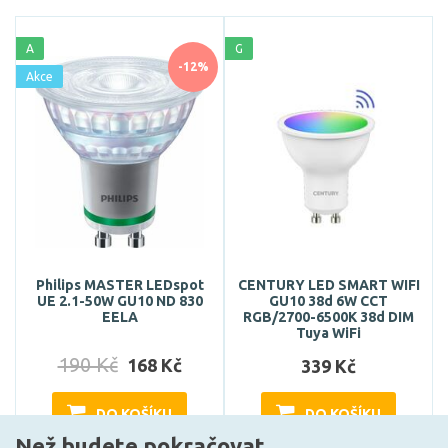
A
G
-12%
Akce
Philips MASTER LEDspot
CENTURY LED SMART WIFI
UE 2.1-50W GU10 ND 830
GU10 38d 6W CCT
EELA
RGB/2700-6500K 38d DIM
Tuya WiFi
190 Kč
168 Kč
339 Kč
DO KOŠÍKU
DO KOŠÍKU
Než budete pokračovat