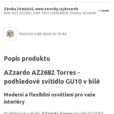
Záruka 24 měsíců
www.zarovky.cz/azzardo
Kód: AZZ AZ2682
EAN: 5901238426820
Značka: AZzardo
Možnost vrátit zboží do 30 dní
Popis produktu
AZzardo AZ2682 Torres -
podhledové svítidlo GU10 v bílé
Moderní a flexibilní osvětlení pro vaše
interiéry
Podhledové svítidlo
AZzardo Torres
(model AZ2682)