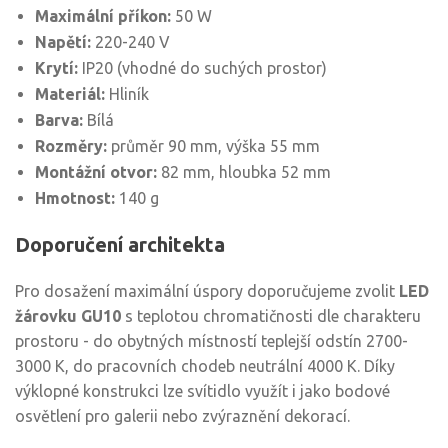
Maximální příkon:
50 W
Napětí:
220-240 V
Krytí:
IP20 (vhodné do suchých prostor)
Materiál:
Hliník
Barva:
Bílá
Rozměry:
průměr 90 mm, výška 55 mm
Montážní otvor:
82 mm, hloubka 52 mm
Hmotnost:
140 g
Doporučení architekta
Pro dosažení maximální úspory doporučujeme zvolit
LED
žárovku GU10
s teplotou chromatičnosti dle charakteru
prostoru - do obytných místností teplejší odstín 2700-
3000 K, do pracovních chodeb neutrální 4000 K. Díky
výklopné konstrukci lze svítidlo využít i jako bodové
osvětlení pro galerii nebo zvýraznění dekorací.