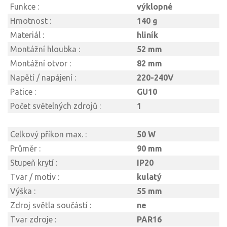
Funkce :
výklopné
Hmotnost :
140 g
Materiál :
hliník
Montážní hloubka :
52 mm
Montážní otvor :
82 mm
Napětí / napájení :
220-240V
Patice :
GU10
Počet světelných zdrojů :
1
Celkový příkon max. :
50 W
Průměr :
90 mm
Stupeň krytí :
IP20
Tvar / motiv :
kulatý
Výška :
55 mm
Zdroj světla součástí :
ne
Tvar zdroje :
PAR16