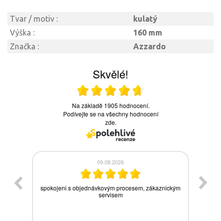
Tvar / motiv :
kulatý
Výška :
160 mm
Značka :
Azzardo