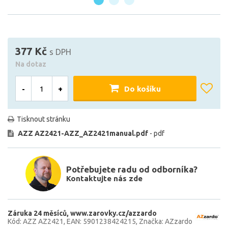
377 Kč
s DPH
Na dotaz
-
+
Do košíku
Tisknout stránku
AZZ AZ2421-AZZ_AZ2421manual.pdf
- pdf
Potřebujete radu od odborníka?
Kontaktujte nás zde
Záruka 24 měsíců
www.zarovky.cz/azzardo
Kód: AZZ AZ2421
EAN: 5901238424215
Značka: AZzardo