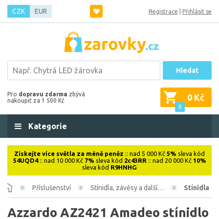
CZK
EUR
Registrace
|
Přihlásit se
Hledat
Pro
dopravu zdarma
zbývá
0 Kč
nakoupit za 1 500 Kč
0
Kategorie
Získejte více světla za méně peněz
:: nad 5 000 Kč
5%
sleva kód
54UQD4
:: nad 10 000 Kč
7%
sleva kód
2c43RR
:: nad 20 000 Kč
10%
sleva kód
R9HNHG
Příslušenství
Stínidla, závěsy a další…
Stínidla
Azzardo AZ2421 Amadeo stínidlo