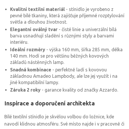
Kvalitní textilní materiál
- stínidlo je vyrobeno z
pevné bílé tkaniny, která zajišťuje příjemné rozptylování
světla a dlouhou životnost.
Elegantní oválný tvar
- čisté linie a univerzální bílá
barva usnadňují sladění s různými styly a barvami
interiéru.
Ideální rozměry
- výška 160 mm, šířka 285 mm, délka
140 mm. Hodí se pro většinu běžných kovových
základů nástěnných lamp.
Snadná kombinace
- perfektně ladí s kovovou
základnou Amadeo Lampbody, ale lze jej využít i na
jiné kompatibilní lampy.
Záruka 2 roky
- garance kvality od značky Azzardo.
Inspirace a doporučení architekta
Bílé textilní stínidlo je skvělou volbou do ložnice, kde
navodí klidnou atmosféru. Své místo najde i v pracovně či