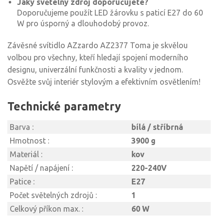
Jaký světelný zdroj doporučujete?
Doporučujeme použít LED žárovku s paticí E27 do 60
W pro úsporný a dlouhodobý provoz.
Závěsné svítidlo AZzardo AZ2377 Toma je skvělou
volbou pro všechny, kteří hledají spojení moderního
designu, univerzální funkčnosti a kvality v jednom.
Osvěžte svůj interiér stylovým a efektivním osvětlením!
Technické parametry
Barva :
bílá / stříbrná
Hmotnost :
3900 g
Materiál :
kov
Napětí / napájení :
220-240V
Patice :
E27
Počet světelných zdrojů :
1
Celkový příkon max. :
60 W