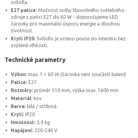
svítidla.
E27 patice:
Možnost volby libovolného světelného
zdroje s paticí E27 do 60 W - doporučujeme LED
žárovky pro maximální úsporu energie a dlouhou
životnost.
Krytí IP20:
Svítidlo je určeno pouze do interiéru bez
zvýšené vlhkosti.
Technické parametry
Výkon:
max. 1 × 60 W (žárovka není součástí balení)
Patice:
E27
Rozměry:
průměr 510 mm, výška max. 1600 mm
Materiál:
kov
Barva:
bílá / stříbrná
Krytí:
IP20
Hmotnost:
3,9 kg
Napájení:
220-240 V