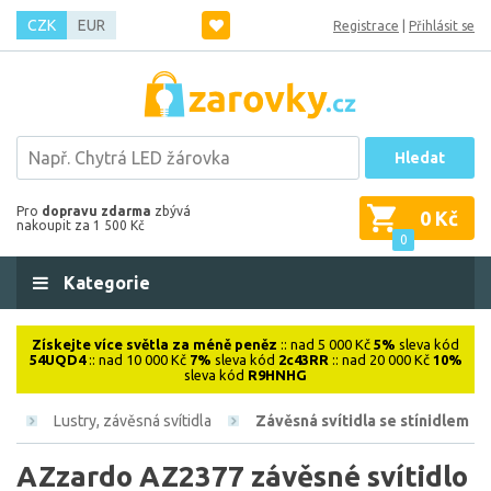
CZK
EUR
Registrace
|
Přihlásit se
Hledat
Pro
dopravu zdarma
zbývá
0 Kč
nakoupit za 1 500 Kč
0
Kategorie
Získejte více světla za méně peněz
:: nad 5 000 Kč
5%
sleva kód
54UQD4
:: nad 10 000 Kč
7%
sleva kód
2c43RR
:: nad 20 000 Kč
10%
sleva kód
R9HNHG
vá
Lustry, závěsná svítidla
Závěsná svítidla se stínidlem
AZzardo AZ2377 závěsné svítidlo