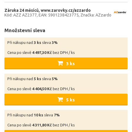
Záruka 24 měsíců
www.zarovky.cz/azzardo
Kód: AZZ AZ2377
EAN: 5901238423775
Značka: AZzardo
Množstevní sleva
Při nákupu nad
3 ks
sleva
3%
Cena po slevě
4 497,30 Kč
bez DPH / ks
3 ks
Při nákupu nad
5 ks
sleva
5%
Cena po slevě
4 404,50 Kč
bez DPH / ks
5 ks
Při nákupu nad
10 ks
sleva
7%
Cena po slevě
4 311,80 Kč
bez DPH / ks