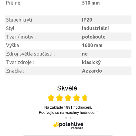
Průměr :
510 mm
Stupeň krytí :
IP20
Styl :
industriální
Tvar / motiv :
polokoule
Výška :
1600 mm
Zdroj světla součástí :
ne
Tvar zdroje :
klasický
Značka :
Azzardo