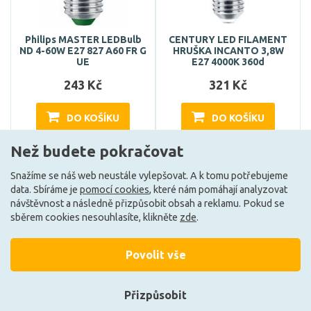
Philips MASTER LEDBulb
CENTURY LED FILAMENT
ND 4-60W E27 827 A60 FR G
HRUŠKA INCANTO 3,8W
UE
E27 4000K 360d
243 Kč
321 Kč
DO KOŠÍKU
DO KOŠÍKU
Než budete pokračovat
Skladem e-shop (5 ks)
Může být u Vás 17. 8.
Snažíme se náš web neustále vylepšovat. A k tomu potřebujeme
data. Sbíráme je
pomocí cookies
, které nám pomáhají analyzovat
návštěvnost a následně přizpůsobit obsah a reklamu. Pokud se
A
E
sběrem cookies nesouhlasíte, klikněte
zde
.
Povolit vše
Přizpůsobit