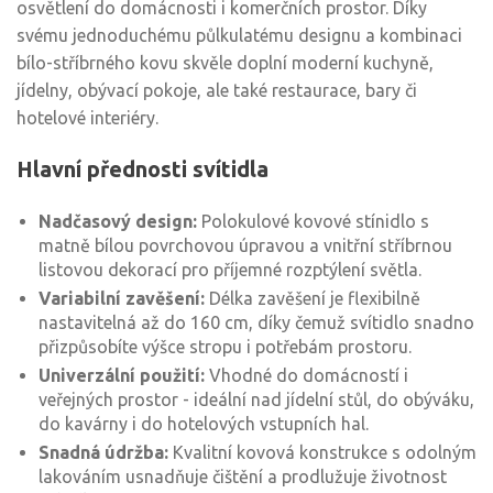
osvětlení do domácnosti i komerčních prostor. Díky
svému jednoduchému půlkulatému designu a kombinaci
bílo-stříbrného kovu skvěle doplní moderní kuchyně,
jídelny, obývací pokoje, ale také restaurace, bary či
hotelové interiéry.
Hlavní přednosti svítidla
Nadčasový design:
Polokulové kovové stínidlo s
matně bílou povrchovou úpravou a vnitřní stříbrnou
listovou dekorací pro příjemné rozptýlení světla.
Variabilní zavěšení:
Délka zavěšení je flexibilně
nastavitelná až do 160 cm, díky čemuž svítidlo snadno
přizpůsobíte výšce stropu i potřebám prostoru.
Univerzální použití:
Vhodné do domácností i
veřejných prostor - ideální nad jídelní stůl, do obýváku,
do kavárny i do hotelových vstupních hal.
Snadná údržba:
Kvalitní kovová konstrukce s odolným
lakováním usnadňuje čištění a prodlužuje životnost