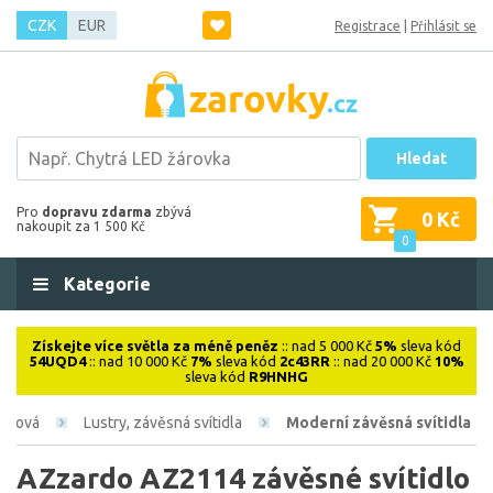
CZK
EUR
Registrace
|
Přihlásit se
Hledat
Pro
dopravu zdarma
zbývá
0 Kč
nakoupit za 1 500 Kč
0
Kategorie
Získejte více světla za méně peněz
:: nad 5 000 Kč
5%
sleva kód
54UQD4
:: nad 10 000 Kč
7%
sleva kód
2c43RR
:: nad 20 000 Kč
10%
sleva kód
R9HNHG
iérová
Lustry, závěsná svítidla
Moderní závěsná svítidla
AZzardo AZ2114 závěsné svítidlo