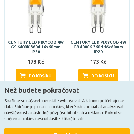
CENTURY LED PIXYCOB 4W
CENTURY LED PIXYCOB 4W
G9 6400K 360d 16x60mm
G9 4000K 360d 16x60mm
IP20
IP20
173 Kč
173 Kč
DO KOŠÍKU
DO KOŠÍKU
Než budete pokračovat
Může být u Vás 16. 9.
Může být u Vás 17. 8.
Snažíme se náš web neustále vylepšovat. A k tomu potřebujeme
data. Sbíráme je
pomocí cookies
, které nám pomáhají analyzovat
návštěvnost a následně přizpůsobit obsah a reklamu. Pokud se
E
E
sběrem cookies nesouhlasíte, klikněte
zde
.