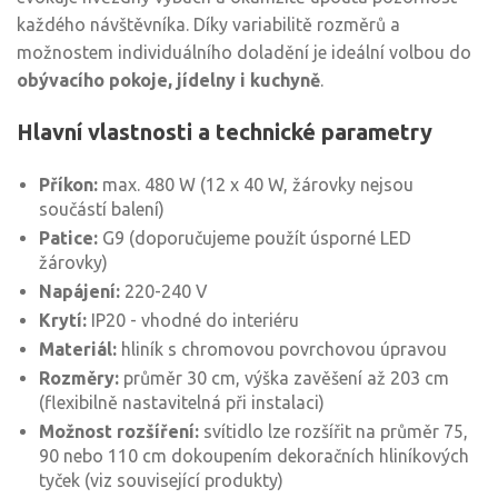
každého návštěvníka. Díky variabilitě rozměrů a
možnostem individuálního doladění je ideální volbou do
obývacího pokoje, jídelny i kuchyně
.
Hlavní vlastnosti a technické parametry
Příkon:
max. 480 W (12 x 40 W, žárovky nejsou
součástí balení)
Patice:
G9 (doporučujeme použít úsporné LED
žárovky)
Napájení:
220-240 V
Krytí:
IP20 - vhodné do interiéru
Materiál:
hliník s chromovou povrchovou úpravou
Rozměry:
průměr 30 cm, výška zavěšení až 203 cm
(flexibilně nastavitelná při instalaci)
Možnost rozšíření:
svítidlo lze rozšířit na průměr 75,
90 nebo 110 cm dokoupením dekoračních hliníkových
tyček (viz související produkty)