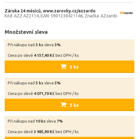
Záruka 24 měsíců
www.zarovky.cz/azzardo
Kód: AZZ AZ2114
EAN: 5901238421146
Značka: AZzardo
Množstevní sleva
Při nákupu nad
3 ks
sleva
3%
Cena po slevě
4 157,40 Kč
bez DPH / ks
3 ks
Při nákupu nad
5 ks
sleva
5%
Cena po slevě
4 071,70 Kč
bez DPH / ks
5 ks
Při nákupu nad
10 ks
sleva
7%
Cena po slevě
3 985,90 Kč
bez DPH / ks