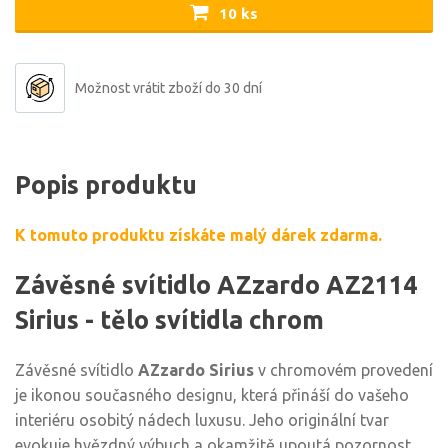
10 ks
Možnost vrátit zboží do 30 dní
Popis produktu
K tomuto produktu získáte malý dárek zdarma.
Závěsné svítidlo AZzardo AZ2114
Sirius - tělo svítidla chrom
Závěsné svítidlo
AZzardo Sirius
v chromovém provedení
je ikonou současného designu, která přináší do vašeho
interiéru osobitý nádech luxusu. Jeho originální tvar
evokuje hvězdný výbuch a okamžitě upoutá pozornost