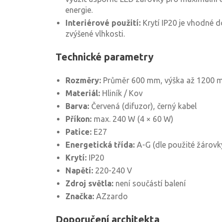
energie.
Interiérové použití:
Krytí IP20 je vhodné 
zvýšené vlhkosti.
Technické parametry
Rozměry:
Průměr 600 mm, výška až 1200
Materiál:
Hliník / Kov
Barva:
Červená (difuzor), černý kabel
Příkon:
max. 240 W (4 × 60 W)
Patice:
E27
Energetická třída:
A-G (dle použité žárovk
Krytí:
IP20
Napětí:
220-240 V
Zdroj světla:
není součástí balení
Značka:
AZzardo
Doporučení architekta