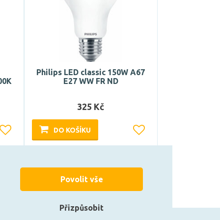
Philips LED classic 150W A67
00K
E27 WW FR ND
325 Kč
DO KOŠÍKU
Může být u Vás 17. 8.
Povolit vše
Přizpůsobit