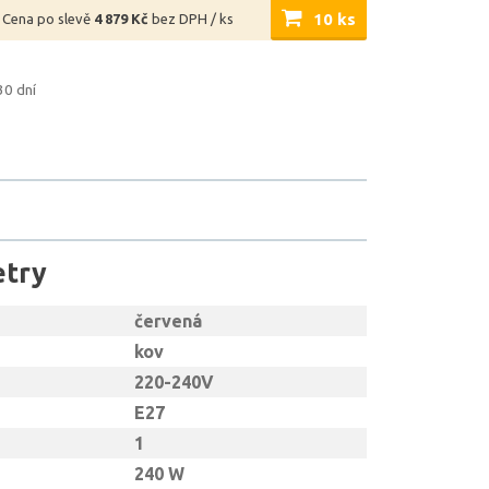
10 ks
Cena po slevě
4 879 Kč
bez DPH / ks
30 dní
etry
červená
kov
220-240V
E27
1
240 W