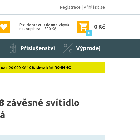
Registrace
|
Přihlásit se
Pro
dopravu zdarma
zbývá
0 Kč
nakoupit za 1 500 Kč
0
Příslušenství
Výprodej
: nad 20 000 Kč
10%
sleva kód
R9HNHG
 závěsné svítidlo
ná