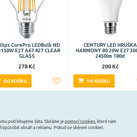
ilips CorePro LEDBulb ND
CENTURY LED HRUŠKA
-150W E27 A67 827 CLEAR
HARMONY 80 20W E27 30
GLASS
2450lm 180d
278 Kč
200 Kč
DO KOŠÍKU
DO KOŠÍKU
Může být u Vás 17. 8.
Může být u Vás 17. 8.
tomu potřebujeme data. Sbíráme je
pomocí cookies
, které nám
přizpůsobit obsah a reklamu. Pokud se sběrem cookies