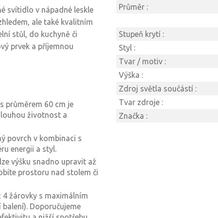
Průměr :
é svítidlo v nápadné leskle
hledem, ale také kvalitním
lní stůl, do kuchyně či
Stupeň krytí :
ový prvek a příjemnou
Styl :
Tvar / motiv :
Výška :
Zdroj světla součástí :
Tvar zdroje :
 s průměrem 60 cm je
 dlouhou životnost a
Značka :
ný povrch v kombinaci s
u energii a styl.
 lze výšku snadno upravit až
obíte prostoru nad stolem či
 4 žárovky s maximálním
í balení). Doporučujeme
ektivitu a nižší spotřebu