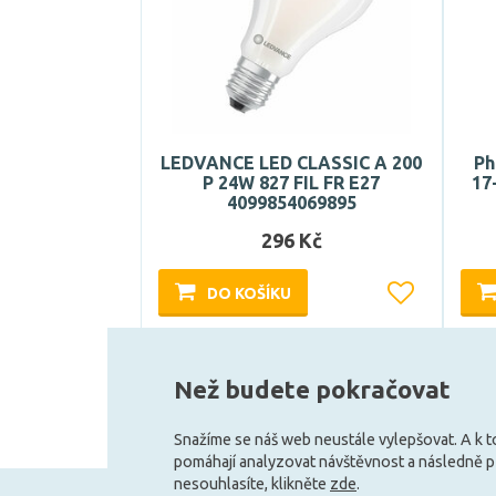
LEDVANCE LED CLASSIC A 200
Ph
P 24W 827 FIL FR E27
17
4099854069895
296 Kč
DO KOŠÍKU
Může být u Vás 11. 8.
Než budete pokračovat
Snažíme se náš web neustále vylepšovat. A k 
pomáhají analyzovat návštěvnost a následně 
nesouhlasíte, klikněte
zde
.