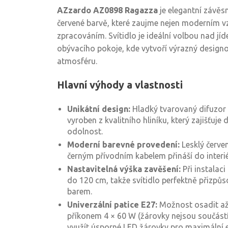
AZzardo AZ0898 Ragazza
je elegantní závěsn
červené barvě, které zaujme nejen moderním vz
zpracováním. Svítidlo je ideální volbou nad jíde
obývacího pokoje, kde vytvoří výrazný design
atmosféru.
Hlavní výhody a vlastnosti
Unikátní design:
Hladký tvarovaný difuzor
vyroben z kvalitního hliníku, který zajišťuje
odolnost.
Moderní barevné provedení:
Lesklý červe
černým přívodním kabelem přináší do interiér
Nastavitelná výška zavěšení:
Při instalaci
do 120 cm, takže svítidlo perfektně přizpůs
barem.
Univerzální patice E27:
Možnost osadit až
příkonem 4 × 60 W (žárovky nejsou součást
využít úsporné LED žárovky pro maximální ef