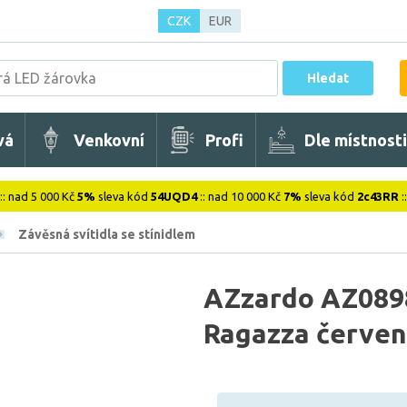
CZK
EUR
Hledat
vá
Venkovní
Profi
Dle místnosti
:: nad 5 000 Kč
5%
sleva kód
54UQD4
:: nad 10 000 Kč
7%
sleva kód
2c43RR
:
Závěsná svítidla se stínidlem
AZzardo AZ0898
Ragazza červe