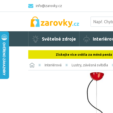
info@zarovky.cz
Světelné zdroje
Interiéro
Získejte více světla za méně peněz
Interiérová
Lustry, závěsná svítidla