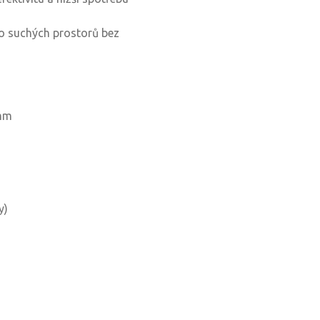
do suchých prostorů bez
 mm
y)