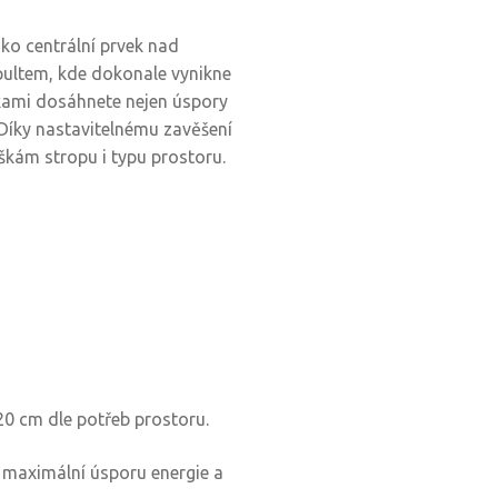
ko centrální prvek nad
pultem, kde dokonale vynikne
kami dosáhnete nejen úspory
Díky nastavitelnému zavěšení
škám stropu i typu prostoru.
120 cm dle potřeb prostoru.
 maximální úsporu energie a