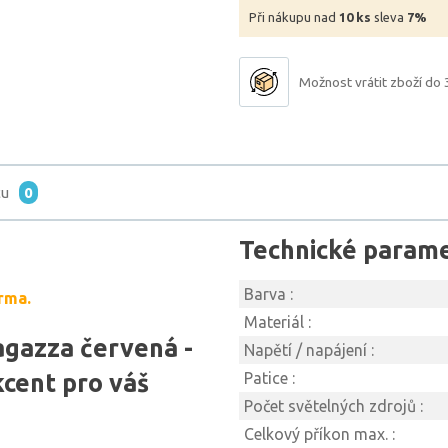
Při nákupu nad
10 ks
sleva
7%
Možnost vrátit zboží do 
tu
0
Technické param
Barva :
rma.
Materiál :
agazza červená -
Napětí / napájení :
cent pro váš
Patice :
Počet světelných zdrojů :
Celkový příkon max. :