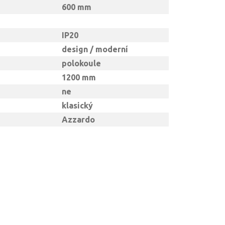
600 mm
IP20
design / moderní
polokoule
1200 mm
ne
klasický
Azzardo