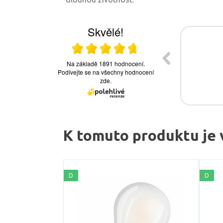
K tomuto produktu je 
D
D