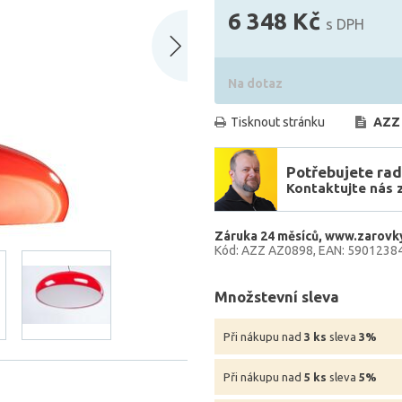
6 348 Kč
s DPH
Na dotaz
Tisknout stránku
AZZ
Potřebujete rad
Kontaktujte nás 
Záruka 24 měsíců
www.zarovky
Kód: AZZ AZ0898
EAN: 5901238
Množstevní sleva
Při nákupu nad
3 ks
sleva
3%
Při nákupu nad
5 ks
sleva
5%