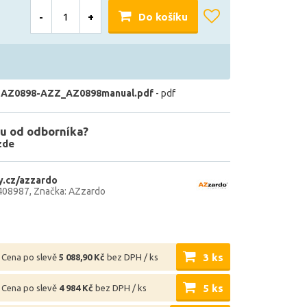
-
+
Do košíku
 AZ0898-AZZ_AZ0898manual.pdf
- pdf
u od odborníka?
zde
.cz/azzardo
408987
Značka: AZzardo
3 ks
Cena po slevě
5 088,90 Kč
bez DPH / ks
5 ks
Cena po slevě
4 984 Kč
bez DPH / ks