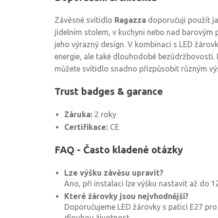
Závěsné svítidlo
Ragazza
doporučuji použít ja
jídelním stolem, v kuchyni nebo nad barovým 
jeho výrazný design. V kombinaci s LED žárov
energie, ale také dlouhodobé bezúdržbovosti. 
můžete svítidlo snadno přizpůsobit různým vý
Trust badges & garance
Záruka:
2 roky
Certifikace:
CE
FAQ - Často kladené otázky
Lze výšku závěsu upravit?
Ano, při instalaci lze výšku nastavit až do 
Které žárovky jsou nejvhodnější?
Doporučujeme LED žárovky s paticí E27 pro
dlouhou životnost.