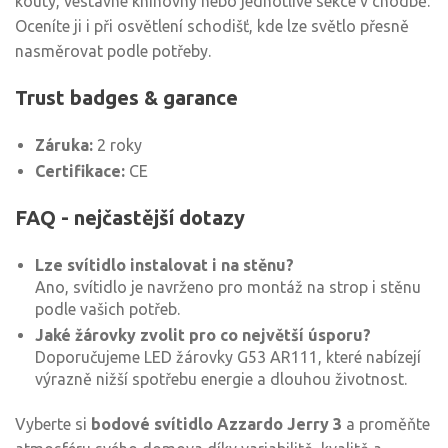
kouty, vestavné knihovny nebo jednotlivé sekce v chodbě.
Oceníte ji i při osvětlení schodišť, kde lze světlo přesně
nasměrovat podle potřeby.
Trust badges & garance
Záruka:
2 roky
Certifikace:
CE
FAQ - nejčastější dotazy
Lze svítidlo instalovat i na stěnu?
Ano, svítidlo je navrženo pro montáž na strop i stěnu
podle vašich potřeb.
Jaké žárovky zvolit pro co největší úsporu?
Doporučujeme LED žárovky G53 AR111, které nabízejí
výrazně nižší spotřebu energie a dlouhou životnost.
Vyberte si
bodové svítidlo Azzardo Jerry 3
a proměňte