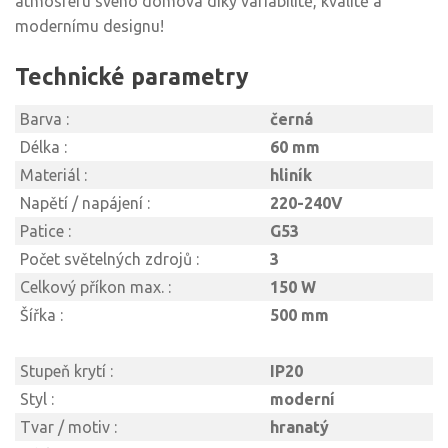
atmosféru svého domova díky variabilitě, kvalitě a
modernímu designu!
Technické parametry
Barva :
černá
Délka :
60 mm
Materiál :
hliník
Napětí / napájení :
220-240V
Patice :
G53
Počet světelných zdrojů :
3
Celkový příkon max. :
150 W
Šířka :
500 mm
Stupeň krytí :
IP20
Styl :
moderní
Tvar / motiv :
hranatý