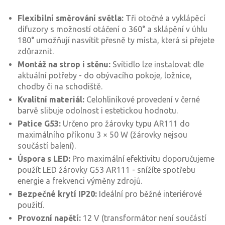
Flexibilní směrování světla:
Tři otočné a vyklápěcí
difuzory s možností otáčení o 360° a sklápění v úhlu
180° umožňují nasvítit přesně ty místa, která si přejete
zdůraznit.
Montáž na strop i stěnu:
Svítidlo lze instalovat dle
aktuální potřeby - do obývacího pokoje, ložnice,
chodby či na schodiště.
Kvalitní materiál:
Celohliníkové provedení v černé
barvě slibuje odolnost i estetickou hodnotu.
Patice G53:
Určeno pro žárovky typu AR111 do
maximálního příkonu 3 × 50 W (žárovky nejsou
součástí balení).
Úspora s LED:
Pro maximální efektivitu doporučujeme
použít LED žárovky G53 AR111 - snížíte spotřebu
energie a frekvenci výměny zdrojů.
Bezpečné krytí IP20:
Ideální pro běžné interiérové
použití.
Provozní napětí:
12 V (transformátor není součástí