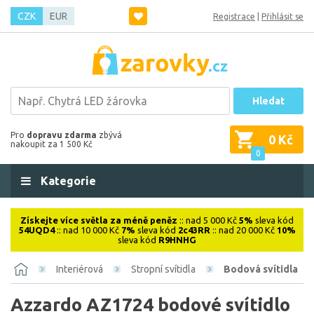
CZK
EUR
Registrace
|
Přihlásit se
Hledat
Pro
dopravu zdarma
zbývá
0 Kč
nakoupit za 1 500 Kč
0
Kategorie
Získejte více světla za méně peněz
:: nad 5 000 Kč
5%
sleva kód
54UQD4
:: nad 10 000 Kč
7%
sleva kód
2c43RR
:: nad 20 000 Kč
10%
sleva kód
R9HNHG
Interiérová
Stropní svítidla
Bodová svítidla
Azzardo AZ1724 bodové svítidlo