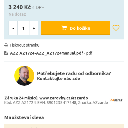
3 240 Kč
s DPH
Na dotaz
-
+
Do košíku
Tisknout stránku
AZZ AZ1724-AZZ_AZ1724manual.pdf
- pdf
Potřebujete radu od odborníka?
Kontaktujte nás zde
Záruka 24 měsíců
www.zarovky.cz/azzardo
Kód: AZZ AZ1724
EAN: 5901238417248
Značka: AZzardo
Množstevní sleva