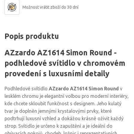
Možnost vrátit zboží do 30 dní
Popis produktu
AZzardo AZ1614 Simon Round -
podhledové svítidlo v chromovém
provedení s luxusními detaily
Podhledové svítidlo
AZzardo AZ1614 Simon Round
v
lesklém chromu je elegantní volbou pro moderní interiéry,
kde chcete skloubit funkčnost s designem. Jeho kulatý
tvar je doplněn jemnými krystalovými prvky, které
podtrhují luxusní vzhled a dokážou krásně oživit každý
strop. Svítidlo je určeno k zapuštění a je ideální do
obývacích pokojů, chodeb, ložnic i reprezentativních