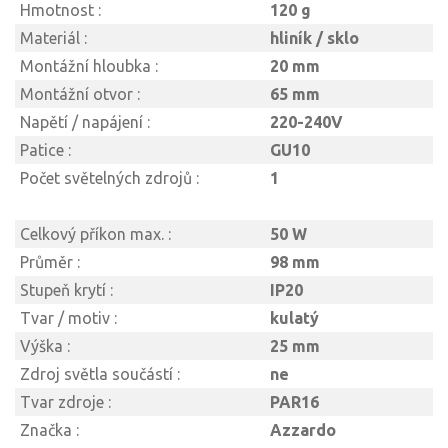
Hmotnost :
120 g
Materiál :
hliník / sklo
Montážní hloubka :
20 mm
Montážní otvor :
65 mm
Napětí / napájení :
220-240V
Patice :
GU10
Počet světelných zdrojů :
1
Celkový příkon max. :
50 W
Průměr :
98 mm
Stupeň krytí :
IP20
Tvar / motiv :
kulatý
Výška :
25 mm
Zdroj světla součástí :
ne
Tvar zdroje :
PAR16
Značka :
Azzardo