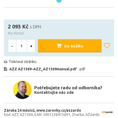
2 093 Kč
s DPH
Na dotaz
-
+
Do košíku
Tisknout stránku
AZZ AZ1369-AZZ_AZ1369manual.pdf
- pdf
Potřebujete radu od odborníka?
Kontaktujte nás zde
Záruka 24 měsíců
www.zarovky.cz/azzardo
Kód: AZZ AZ1369
EAN: 5901238413691
Značka: AZzardo