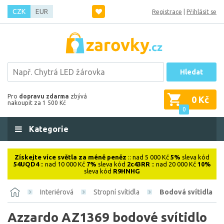
CZK
EUR
Registrace
|
Přihlásit se
Hledat
Pro
dopravu zdarma
zbývá
0 Kč
nakoupit za 1 500 Kč
0
Kategorie
Získejte více světla za méně peněz
:: nad 5 000 Kč
5%
sleva kód
54UQD4
:: nad 10 000 Kč
7%
sleva kód
2c43RR
:: nad 20 000 Kč
10%
sleva kód
R9HNHG
Interiérová
Stropní svítidla
Bodová svítidla
Azzardo AZ1369 bodové svítidlo