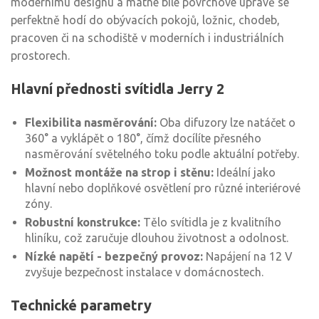
modernímu designu a matné bílé povrchové úpravě se
perfektně hodí do obývacích pokojů, ložnic, chodeb,
pracoven či na schodiště v moderních i industriálních
prostorech.
Hlavní přednosti svítidla Jerry 2
Flexibilita nasměrování:
Oba difuzory lze natáčet o
360° a vyklápět o 180°, čímž docílíte přesného
nasměrování světelného toku podle aktuální potřeby.
Možnost montáže na strop i stěnu:
Ideální jako
hlavní nebo doplňkové osvětlení pro různé interiérové
zóny.
Robustní konstrukce:
Tělo svítidla je z kvalitního
hliníku, což zaručuje dlouhou životnost a odolnost.
Nízké napětí - bezpečný provoz:
Napájení na 12 V
zvyšuje bezpečnost instalace v domácnostech.
Technické parametry