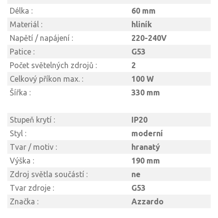
Délka :
60 mm
Materiál :
hliník
Napětí / napájení :
220-240V
Patice :
G53
Počet světelných zdrojů :
2
Celkový příkon max. :
100 W
Šířka :
330 mm
Stupeň krytí :
IP20
Styl :
moderní
Tvar / motiv :
hranatý
Výška :
190 mm
Zdroj světla součástí :
ne
Tvar zdroje :
G53
Značka :
Azzardo