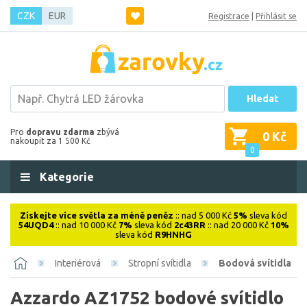
CZK
EUR
Registrace
|
Přihlásit se
Hledat
Pro
dopravu zdarma
zbývá
0 Kč
nakoupit za 1 500 Kč
0
Kategorie
Získejte více světla za méně peněz
:: nad 5 000 Kč
5%
sleva kód
54UQD4
:: nad 10 000 Kč
7%
sleva kód
2c43RR
:: nad 20 000 Kč
10%
sleva kód
R9HNHG
Interiérová
Stropní svítidla
Bodová svítidla
Azzardo AZ1752 bodové svítidlo