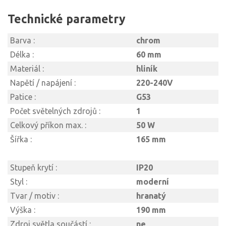
Technické parametry
Barva :
chrom
Délka :
60 mm
Materiál :
hliník
Napětí / napájení :
220-240V
Patice :
G53
Počet světelných zdrojů :
1
Celkový příkon max. :
50 W
Šířka :
165 mm
Stupeň krytí :
IP20
Styl :
moderní
Tvar / motiv :
hranatý
Výška :
190 mm
Zdroj světla součástí :
ne