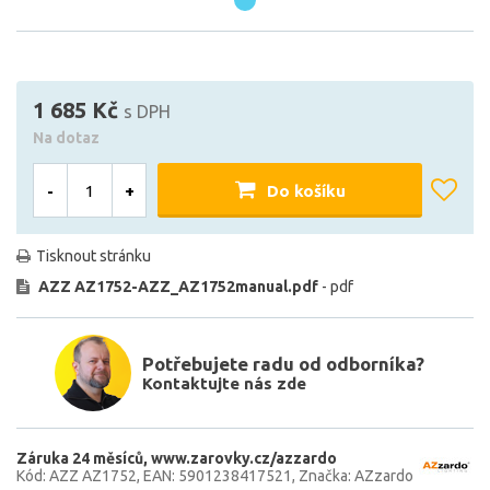
1 685 Kč
s DPH
Na dotaz
-
+
Do košíku
Tisknout stránku
AZZ AZ1752-AZZ_AZ1752manual.pdf
- pdf
Potřebujete radu od odborníka?
Kontaktujte nás zde
Záruka 24 měsíců
www.zarovky.cz/azzardo
Kód: AZZ AZ1752
EAN: 5901238417521
Značka: AZzardo