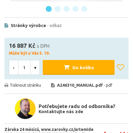
Stránky výrobce
- odkaz
16 887 Kč
s DPH
Může být u Vás 5. 10.
-
+
Do košíku
Tisknout stránku
A246310_MANUAL.pdf
- pdf
Potřebujete radu od odborníka?
Kontaktujte nás zde
Záruka 24 měsíců
www.zarovky.cz/artemide