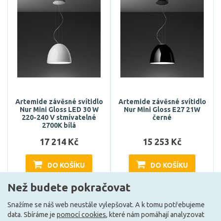
Artemide závěsné svítidlo
Artemide závěsné svítidlo
Nur Mini Gloss LED 30 W
Nur Mini Gloss E27 21W
220-240 V stmívatelné
černé
2700K bílá
17 214 Kč
15 253 Kč
DO KOŠÍKU
DO KOŠÍKU
Než budete pokračovat
Snažíme se náš web neustále vylepšovat. A k tomu potřebujeme
Může být u Vás 5. 10.
Může být u Vás 5. 10.
data. Sbíráme je
pomocí cookies
, které nám pomáhají analyzovat