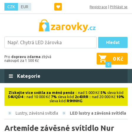
CZK
EUR
Registrace
|
Přihlásit se
Hledat
Pro
dopravu zdarma
zbývá
0 Kč
nakoupit za 1 500 Kč
0
Kategorie
Získejte více světla za méně peněz
:: nad 5 000 Kč
5%
sleva kód
54UQD4
:: nad 10 000 Kč
7%
sleva kód
2c43RR
:: nad 20 000 Kč
10%
sleva kód
R9HNHG
ová
Lustry, závěsná svítidla
LED lustry a závěsná svítidla
Artemide závěsné svítidlo Nur