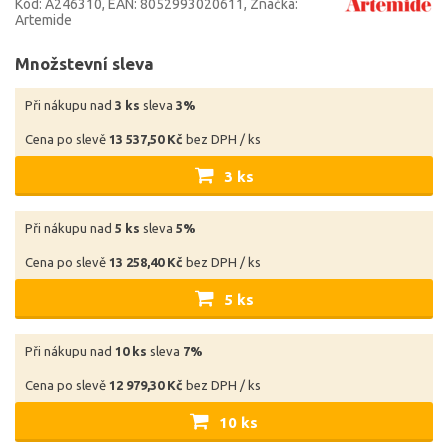
Kód: A246310
EAN: 8052993020611
Značka:
Artemide
Množstevní sleva
Při nákupu nad
3 ks
sleva
3%
Cena po slevě
13 537,50 Kč
bez DPH / ks
3 ks
Při nákupu nad
5 ks
sleva
5%
Cena po slevě
13 258,40 Kč
bez DPH / ks
5 ks
Při nákupu nad
10 ks
sleva
7%
Cena po slevě
12 979,30 Kč
bez DPH / ks
10 ks