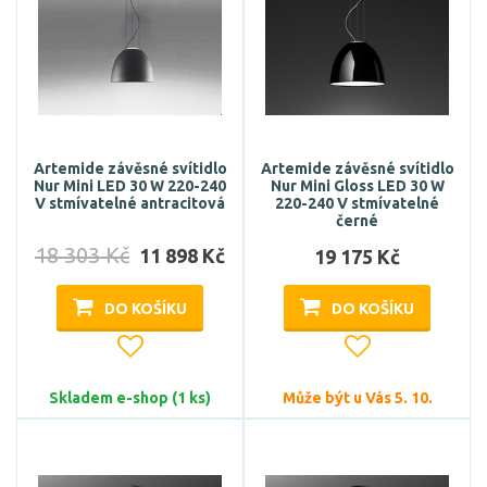
Artemide závěsné svítidlo
Artemide závěsné svítidlo
Nur Mini LED 30 W 220-240
Nur Mini Gloss LED 30 W
V stmívatelné antracitová
220-240 V stmívatelné
černé
18 303 Kč
11 898 Kč
19 175 Kč
DO KOŠÍKU
DO KOŠÍKU
Skladem e-shop (1 ks)
Může být u Vás 5. 10.