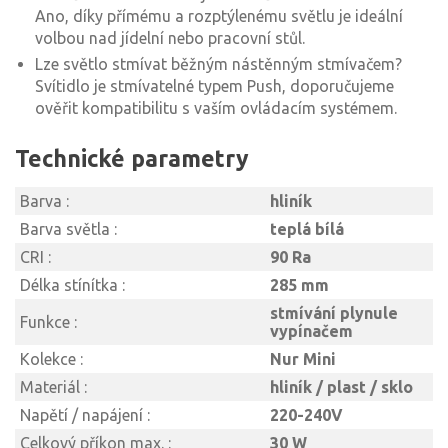
Ano, díky přímému a rozptýlenému světlu je ideální
volbou nad jídelní nebo pracovní stůl.
Lze světlo stmívat běžným nástěnným stmívačem?
Svítidlo je stmívatelné typem Push, doporučujeme
ověřit kompatibilitu s vaším ovládacím systémem.
Technické parametry
Barva :
hliník
Barva světla :
teplá bílá
CRI :
90 Ra
Délka stínítka :
285 mm
stmívání plynule
Funkce :
vypínačem
Kolekce :
Nur Mini
Materiál :
hliník / plast / sklo
Napětí / napájení :
220-240V
Celkový příkon max. :
30 W