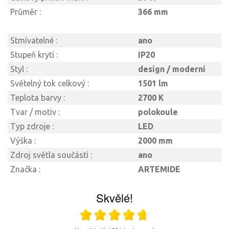
Průměr :
366 mm
Stmívatelné :
ano
Stupeň krytí :
IP20
Styl :
design / moderní
Světelný tok celkový :
1501 lm
Teplota barvy :
2700 K
Tvar / motiv :
polokoule
Typ zdroje :
LED
Výška :
2000 mm
Zdroj světla součástí :
ano
Značka :
ARTEMIDE