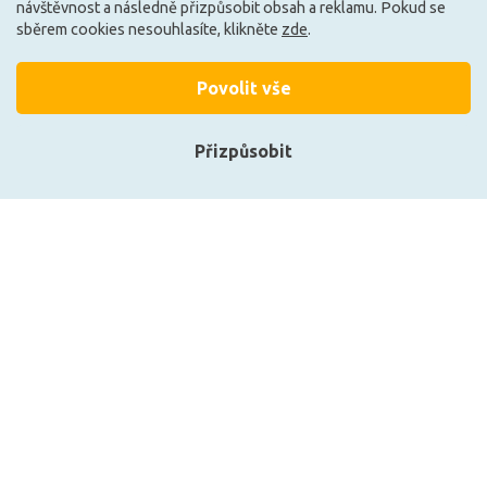
návštěvnost a následně přizpůsobit obsah a reklamu. Pokud se
sběrem cookies nesouhlasíte, klikněte
zde
.
Načíst další
Povolit vše
Ze stejné kolekce
Přizpůsobit
Přihlásit se
Registrace
Zobrazit naše produkty
Artemide závěsné svítidlo Nur Mini
Artemide závěsné sví