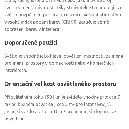
stolu, kuchyňského ostrůvku nebo jako hlavní zdroj
světla v menší místnosti. Díky stmívatelné technologii lze
světlo přizpůsobit pro práci, relaxaci i večerní atmosféru.
Vysoký index podání barev (CRI 90) zaručuje věrné
zobrazení barev v interiéru.
Doporučené použití
Světlo je vhodné jako hlavní osvětlení místnosti, zejména
pro menší prostory v domácnosti nebo v komerčních
interiérech.
Orientační velikost osvětleného prostoru
Při světelném toku 1501 lm je svítidlo vhodné pro: cca 7
m² při běžném osvětlení, cca 5 m² pro intenzivnější,
jasnější světlo a až cca 10 m² pro jemnější, doplňkové
osvětlení.