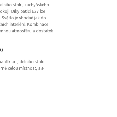
ídelního stolu, kuchyňského
oji. Díky patici E27 lze
í. Světlo je vhodné jak do
ních interiérů. Kombinace
jemnou atmosféru a dostatek
hu
například jídelního stolu
ně celou místnost, ale