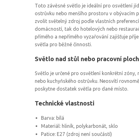
Toto závěsné světlo je ideální pro osvětlení j
ostrůvku nebo menšího prostoru v obývacím pok
zvolit světelný zdroj podle vlastních preferenc
domácností, tak do hotelových nebo restaurač
přímého a nepřímého vyzařování zajišťuje pří
světla pro běžné činnosti.
Světlo nad stůl nebo pracovní ploc
Světlo je určené pro osvětlení konkrétní zóny, 
nebo kuchyňského ostrůvku. Neosvítí rovnoměr
poskytne dostatek světla pro dané místo.
Technické vlastnosti
Barva: bílá
Materiál: hliník, polykarbonát, sklo
Patice: E27 (zdroj není součástí)