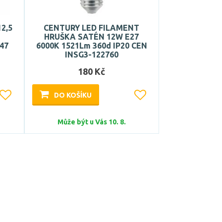
2,5
CENTURY LED FILAMENT
HRUŠKA SATÉN 12W E27
647
6000K 1521Lm 360d IP20 CEN
INSG3-122760
180 Kč
DO KOŠÍKU
Může být u Vás 10. 8.