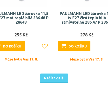
ULMANN LED žárovka 11,5
PAULMANN LED žárovka 1
27 mat teplá bílá 286.48 P
W E27 čirá teplá bílá
28648
stmívatelné 286.47 P 28
255 Kč
278 Kč
DO KOŠÍKU
DO KOŠÍKU
Může být u Vás 17. 8.
Může být u Vás 17. 8.
Načíst další