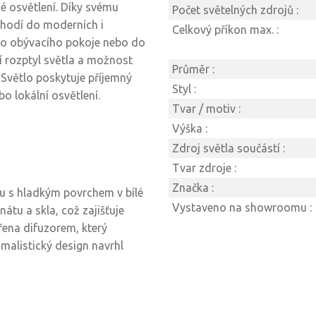
mé osvětlení. Díky svému
Počet světelných zdrojů :
 hodí do moderních i
Celkový příkon max. :
, do obývacího pokoje nebo do
ní rozptyl světla a možnost
Průměr :
. Světlo poskytuje příjemný
Styl :
o lokální osvětlení.
Tvar / motiv :
Výška :
Zdroj světla součástí :
Tvar zdroje :
Značka :
u s hladkým povrchem v bílé
Vystaveno na showroomu :
nátu a skla, což zajišťuje
třena difuzorem, který
malistický design navrhl