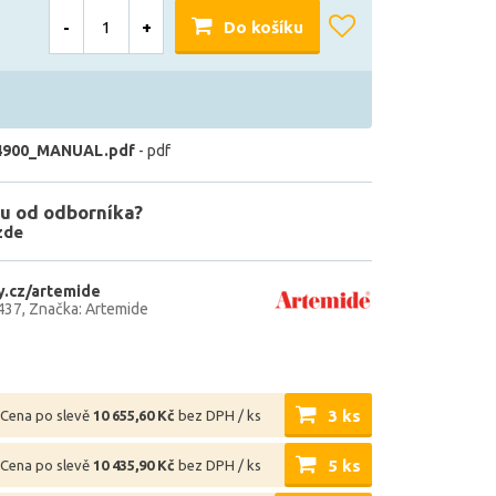
-
+
Do košíku
4900_MANUAL.pdf
- pdf
u od odborníka?
zde
.cz/artemide
437
Značka: Artemide
3 ks
Cena po slevě
10 655,60 Kč
bez DPH / ks
5 ks
Cena po slevě
10 435,90 Kč
bez DPH / ks