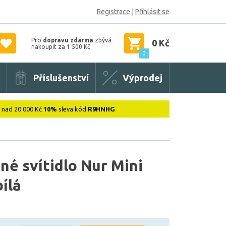
Registrace
|
Přihlásit se
Pro
dopravu zdarma
zbývá
0 Kč
nakoupit za 1 500 Kč
0
Příslušenství
Výprodej
: nad 20 000 Kč
10%
sleva kód
R9HNHG
é svítidlo Nur Mini
ílá