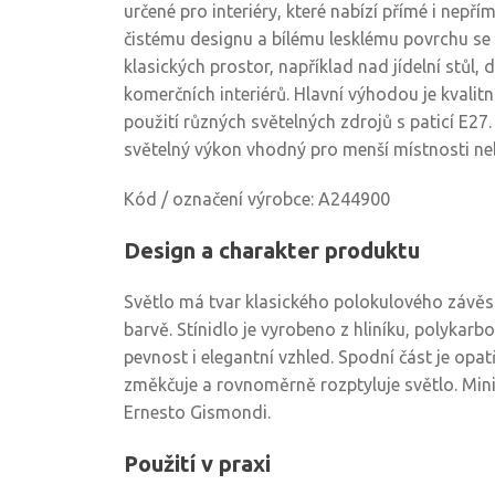
určené pro interiéry, které nabízí přímé i nepří
čistému designu a bílému lesklému povrchu se
klasických prostor, například nad jídelní stůl
komerčních interiérů. Hlavní výhodou je kvalit
použití různých světelných zdrojů s paticí E27
světelný výkon vhodný pro menší místnosti neb
Kód / označení výrobce: A244900
Design a charakter produktu
Světlo má tvar klasického polokulového závěs
barvě. Stínidlo je vyrobeno z hliníku, polykarbo
pevnost i elegantní vzhled. Spodní část je opa
změkčuje a rovnoměrně rozptyluje světlo. Mini
Ernesto Gismondi.
Použití v praxi