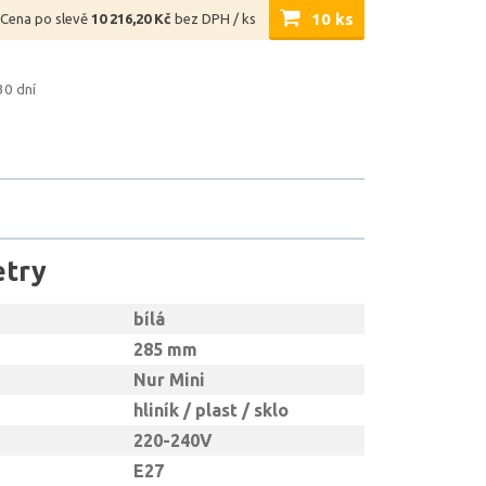
10 ks
Cena po slevě
10 216,20 Kč
bez DPH / ks
30 dní
etry
bílá
285 mm
Nur Mini
hliník / plast / sklo
220-240V
E27