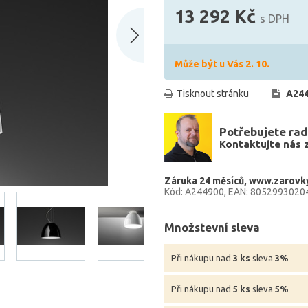
13 292 Kč
s DPH
Může být u Vás 2. 10.
Tisknout stránku
A24
Potřebujete rad
Kontaktujte nás 
Záruka 24 měsíců
www.zarovky
Kód: A244900
EAN: 8052993020
Množstevní sleva
Při nákupu nad
3 ks
sleva
3%
Při nákupu nad
5 ks
sleva
5%