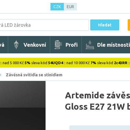
CZK
EUR
Hledat
vá
Venkovní
Profi
Dle místnosti
:: nad 5 000 Kč
5%
sleva kód
54UQD4
:: nad 10 000 Kč
7%
sleva kód
2c43RR
:
Závěsná svítidla se stínidlem
Artemide závěsn
Gloss E27 21W b