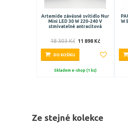
Artemide závěsné svítidlo Nur
PA
Mini LED 30 W 220-240 V
W E
stmívatelné antracitová
18 303 Kč
11 898 Kč
DO KOŠÍKU
Skladem e-shop (1 ks)
Ze stejné kolekce