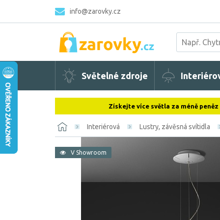
info@zarovky.cz
Světelné zdroje
Interiéro
Získejte více světla za méně peněz
Interiérová
Lustry, závěsná svítidla
V Showroom