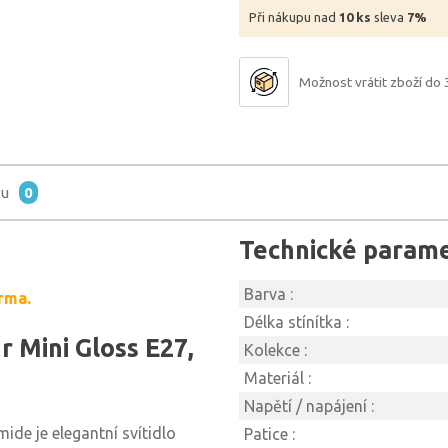
Při nákupu nad
10 ks
sleva
7%
Možnost vrátit zboží do 
tu
0
Technické param
Barva :
rma.
Délka stínítka :
 Mini Gloss E27,
Kolekce :
Materiál :
Napětí / napájení :
ide je elegantní svítidlo
Patice :