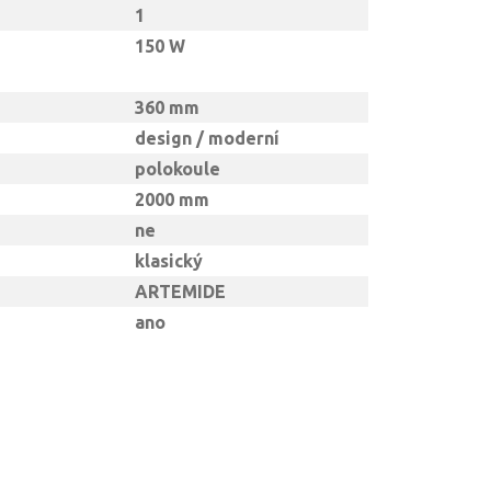
1
150 W
360 mm
design / moderní
polokoule
2000 mm
ne
klasický
ARTEMIDE
ano