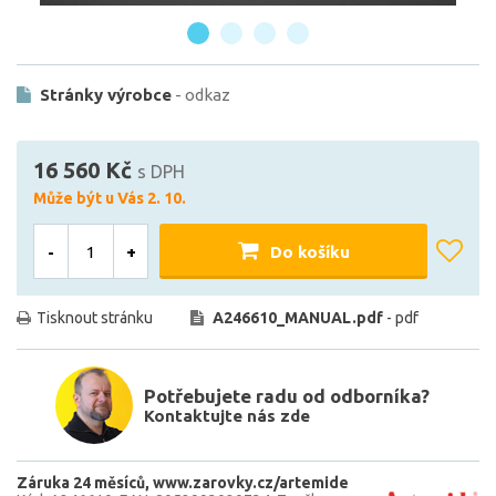
Stránky výrobce
- odkaz
16 560 Kč
s DPH
Může být u Vás 2. 10.
-
+
Do košíku
Tisknout stránku
A246610_MANUAL.pdf
- pdf
Potřebujete radu od odborníka?
Kontaktujte nás zde
Záruka 24 měsíců
www.zarovky.cz/artemide