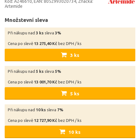
Kód: A246610
EAN: 8052993020734
Značka:
Artemide
Množstevní sleva
Při nákupu nad
3 ks
sleva
3%
Cena po slevě
13 275,40 Kč
bez DPH / ks
3 ks
Při nákupu nad
5 ks
sleva
5%
Cena po slevě
13 001,70 Kč
bez DPH / ks
5 ks
Při nákupu nad
10 ks
sleva
7%
Cena po slevě
12 727,90 Kč
bez DPH / ks
10 ks