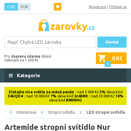
CZK
EUR
Registrace
|
Přihlásit se
Hledat
Pro
dopravu zdarma
zbývá
0 Kč
nakoupit za 1 500 Kč
0
Kategorie
Získejte více světla za méně peněz
:: nad 5 000 Kč
5%
sleva kód
54UQD4
:: nad 10 000 Kč
7%
sleva kód
2c43RR
:: nad 20 000 Kč
10%
sleva kód
R9HNHG
Interiérová
Stropní svítidla
LED stropní svítidla
Artemide stropní svítidlo Nur