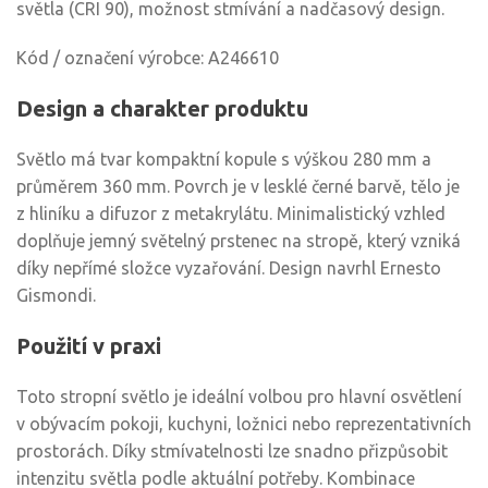
světla (CRI 90), možnost stmívání a nadčasový design.
Kód / označení výrobce: A246610
Design a charakter produktu
Světlo má tvar kompaktní kopule s výškou 280 mm a
průměrem 360 mm. Povrch je v lesklé černé barvě, tělo je
z hliníku a difuzor z metakrylátu. Minimalistický vzhled
doplňuje jemný světelný prstenec na stropě, který vzniká
díky nepřímé složce vyzařování. Design navrhl Ernesto
Gismondi.
Použití v praxi
Toto stropní světlo je ideální volbou pro hlavní osvětlení
v obývacím pokoji, kuchyni, ložnici nebo reprezentativních
prostorách. Díky stmívatelnosti lze snadno přizpůsobit
intenzitu světla podle aktuální potřeby. Kombinace