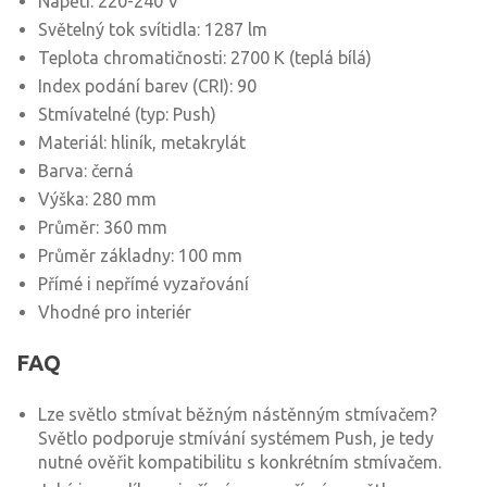
Napětí: 220-240 V
Světelný tok svítidla: 1287 lm
Teplota chromatičnosti: 2700 K (teplá bílá)
Index podání barev (CRI): 90
Stmívatelné (typ: Push)
Materiál: hliník, metakrylát
Barva: černá
Výška: 280 mm
Průměr: 360 mm
Průměr základny: 100 mm
Přímé i nepřímé vyzařování
Vhodné pro interiér
FAQ
Lze světlo stmívat běžným nástěnným stmívačem?
Světlo podporuje stmívání systémem Push, je tedy
nutné ověřit kompatibilitu s konkrétním stmívačem.