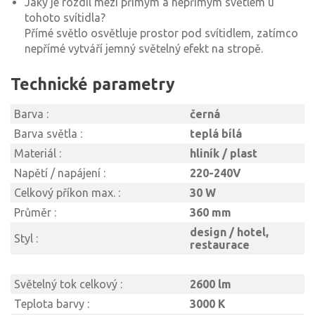
Jaký je rozdíl mezi přímým a nepřímým světlem u
tohoto svítidla?
Přímé světlo osvětluje prostor pod svítidlem, zatímco
nepřímé vytváří jemný světelný efekt na stropě.
Technické parametry
Barva :
černá
Barva světla :
teplá bílá
Materiál :
hliník / plast
Napětí / napájení :
220-240V
Celkový příkon max. :
30 W
Průměr :
360 mm
design / hotel,
Styl :
restaurace
Světelný tok celkový :
2600 lm
Teplota barvy :
3000 K