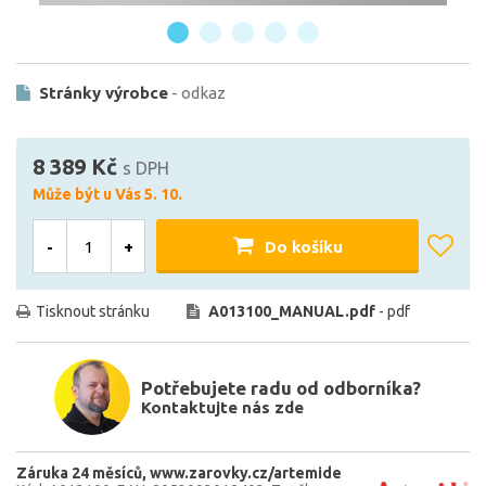
Stránky výrobce
- odkaz
8 389 Kč
s DPH
Může být u Vás 5. 10.
-
+
Do košíku
Tisknout stránku
A013100_MANUAL.pdf
- pdf
Potřebujete radu od odborníka?
Kontaktujte nás zde
Záruka 24 měsíců
www.zarovky.cz/artemide