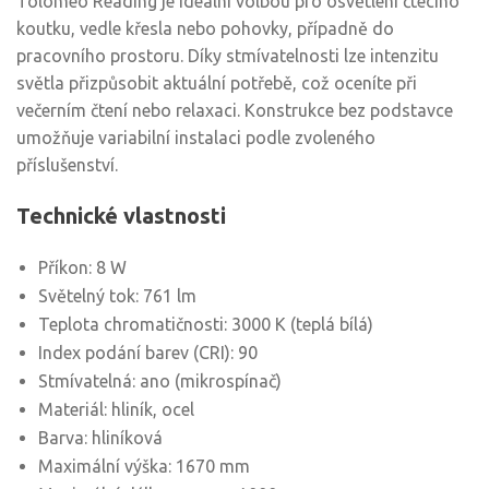
Tolomeo Reading je ideální volbou pro osvětlení čtecího
koutku, vedle křesla nebo pohovky, případně do
pracovního prostoru. Díky stmívatelnosti lze intenzitu
světla přizpůsobit aktuální potřebě, což oceníte při
večerním čtení nebo relaxaci. Konstrukce bez podstavce
umožňuje variabilní instalaci podle zvoleného
příslušenství.
Technické vlastnosti
Příkon: 8 W
Světelný tok: 761 lm
Teplota chromatičnosti: 3000 K (teplá bílá)
Index podání barev (CRI): 90
Stmívatelná: ano (mikrospínač)
Materiál: hliník, ocel
Barva: hliníková
Maximální výška: 1670 mm