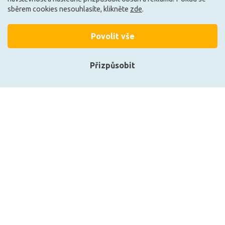
sběrem cookies nesouhlasíte, klikněte
zde
.
Povolit vše
+420 727 800 069
Po-Pá 9:30 - 11:30, 12:30 - 16:00
Přizpůsobit
Vše o nákupu
Přihlásit se
Obchodní informace
Registrace
Technické informace
O nás
Zobrazit naše produkty