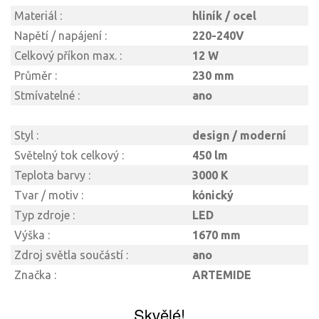
Materiál :
hliník / ocel
Napětí / napájení :
220-240V
Celkový příkon max. :
12 W
Průměr :
230 mm
Stmívatelné :
ano
Styl :
design / moderní
Světelný tok celkový :
450 lm
Teplota barvy :
3000 K
Tvar / motiv :
kónický
Typ zdroje :
LED
Výška :
1670 mm
Zdroj světla součástí :
ano
Značka :
ARTEMIDE