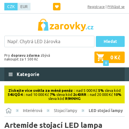
CZK
EUR
Registrace
|
Přihlásit se
Hledat
Pro
dopravu zdarma
zbývá
0 Kč
nakoupit za 1 500 Kč
0
Kategorie
Získejte více světla za méně peněz
:: nad 5 000 Kč
5%
sleva kód
54UQD4
:: nad 10 000 Kč
7%
sleva kód
2c43RR
:: nad 20 000 Kč
10%
sleva kód
R9HNHG
Interiérová
Stojací lampy
LED stojací lampy
Artemide stojací LED lampa