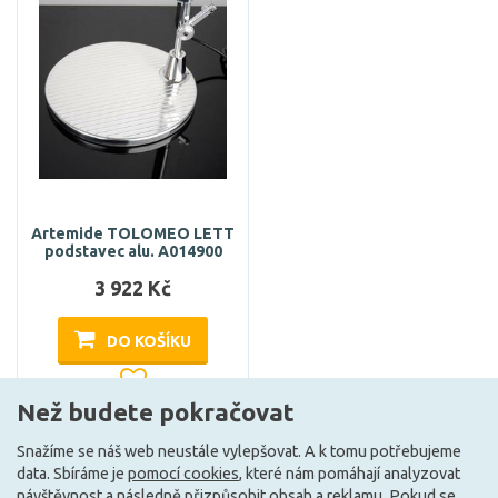
Artemide TOLOMEO LETT
podstavec alu. A014900
3 922 Kč
DO KOŠÍKU
Než budete pokračovat
Může být u Vás 5. 10.
Snažíme se náš web neustále vylepšovat. A k tomu potřebujeme
data. Sbíráme je
pomocí cookies
, které nám pomáhají analyzovat
návštěvnost a následně přizpůsobit obsah a reklamu. Pokud se