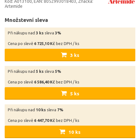
Kód: A013100
EAN: 8052993018403
Značka:
Artemide
Množstevní sleva
Při nákupu nad
3 ks
sleva
3%
Cena po slevě
6 725,10 Kč
bez DPH / ks
3 ks
Při nákupu nad
5 ks
sleva
5%
Cena po slevě
6 586,40 Kč
bez DPH / ks
5 ks
Při nákupu nad
10 ks
sleva
7%
Cena po slevě
6 447,70 Kč
bez DPH / ks
10 ks