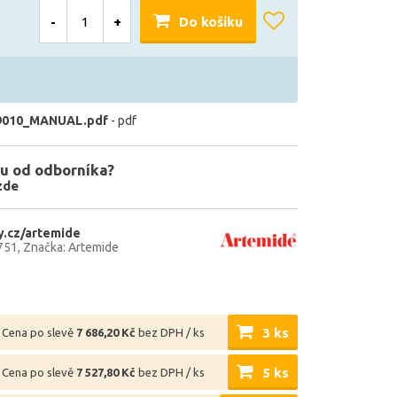
-
+
Do košíku
9010_MANUAL.pdf
- pdf
u od odborníka?
zde
.cz/artemide
751
Značka: Artemide
3 ks
Cena po slevě
7 686,20 Kč
bez DPH / ks
5 ks
Cena po slevě
7 527,80 Kč
bez DPH / ks