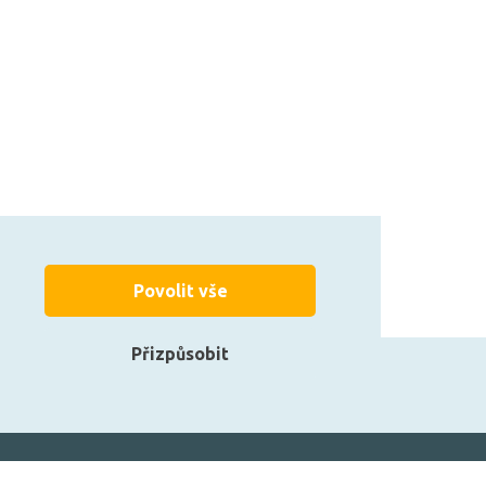
Povolit vše
Přizpůsobit
zarovky.cz