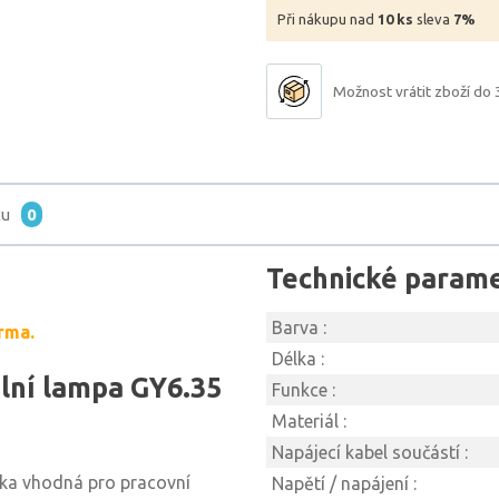
Při nákupu nad
10 ks
sleva
7%
Možnost vrátit zboží do 
tu
0
Technické param
Barva :
rma.
Délka :
olní lampa GY6.35
Funkce :
Materiál :
Napájecí kabel součástí :
ika vhodná pro pracovní
Napětí / napájení :