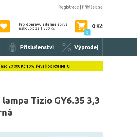
Registrace
|
Přihlásit se
Pro
dopravu zdarma
zbývá
0 Kč
nakoupit za 1 500 Kč
0
Příslušenství
Výprodej
: nad 20 000 Kč
10%
sleva kód
R9HNHG
 lampa Tizio GY6.35 3,3
rná