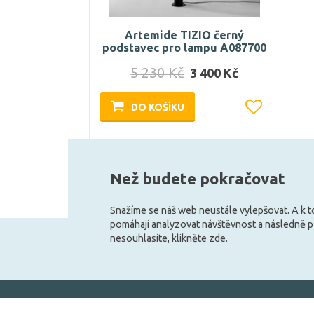
Artemide TIZIO černý
podstavec pro lampu A087700
5 230 Kč
3 400 Kč
DO KOŠÍKU
Skladem e-shop (1 ks)
Než budete pokračovat
Snažíme se náš web neustále vylepšovat. A k 
pomáhají analyzovat návštěvnost a následně 
nesouhlasíte, klikněte
zde
.
+420 727 800 069
Po-Pá 9:30 - 11:30, 12:30 - 16:00
Vše o nákupu
Obchodní infor