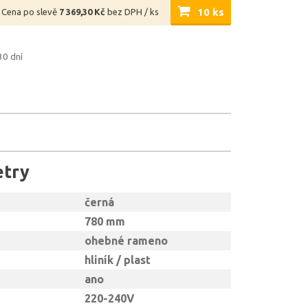
10 ks
Cena po slevě
7 369,30 Kč
bez DPH / ks
30 dní
etry
černá
780 mm
ohebné rameno
hliník / plast
ano
220-240V