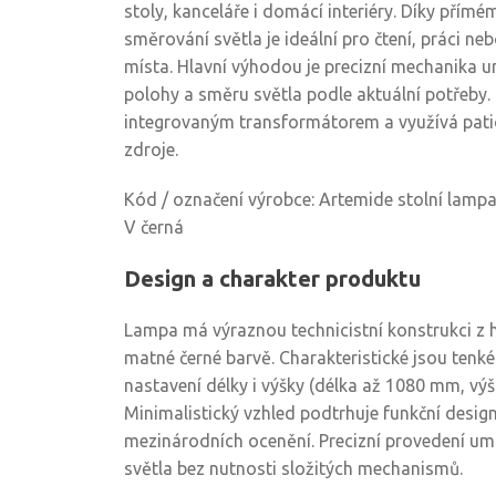
stoly, kanceláře i domácí interiéry. Díky přím
směrování světla je ideální pro čtení, práci ne
místa. Hlavní výhodou je precizní mechanika 
polohy a směru světla podle aktuální potřeby
integrovaným transformátorem a využívá patic
zdroje.
Kód / označení výrobce: Artemide stolní lamp
V černá
Design a charakter produktu
Lampa má výraznou technicistní konstrukci z 
matné černé barvě. Charakteristické jsou tenk
nastavení délky i výšky (délka až 1080 mm, vý
Minimalistický vzhled podtrhuje funkční design
mezinárodních ocenění. Precizní provedení u
světla bez nutnosti složitých mechanismů.