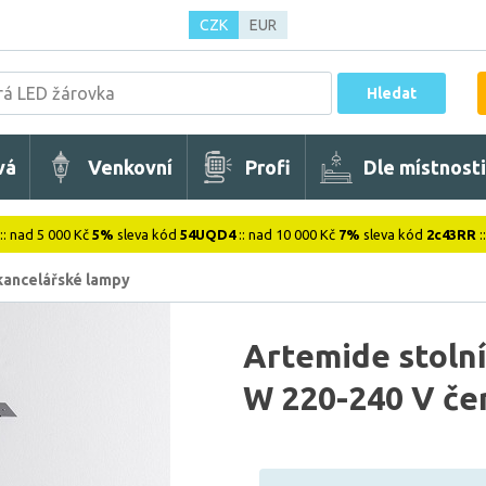
CZK
EUR
Hledat
vá
Venkovní
Profi
Dle místnosti
:: nad 5 000 Kč
5%
sleva kód
54UQD4
:: nad 10 000 Kč
7%
sleva kód
2c43RR
:
 kancelářské lampy
Artemide stolní
W 220-240 V če