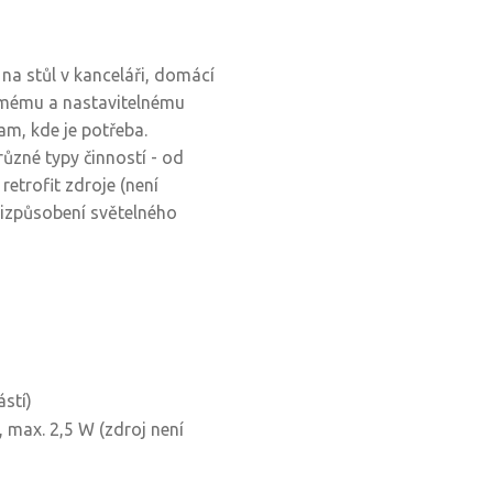
na stůl v kanceláři, domácí
ímému a nastavitelnému
am, kde je potřeba.
zné typy činností - od
retrofit zdroje (není
izpůsobení světelného
ástí)
 max. 2,5 W (zdroj není