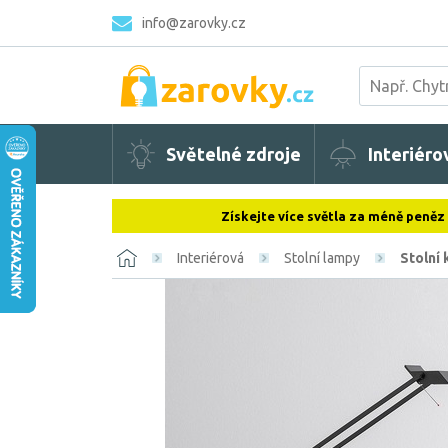
info@zarovky.cz
Světelné zdroje
Interiéro
Získejte více světla za méně peněz
Interiérová
Stolní lampy
Stolní