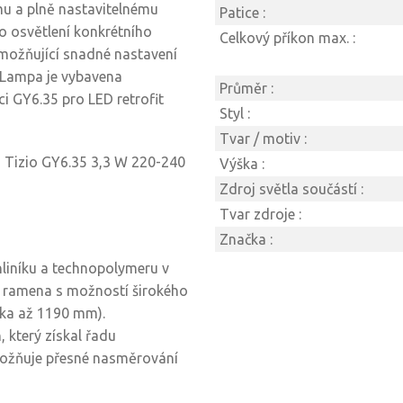
ému a plně nastavitelnému
Patice :
bo osvětlení konkrétního
Celkový příkon max. :
umožňující snadné nastavení
. Lampa je vybavena
Průměr :
i GY6.35 pro LED retrofit
Styl :
Tvar / motiv :
a Tizio GY6.35 3,3 W 220-240
Výška :
Zdroj světla součástí :
Tvar zdroje :
Značka :
hliníku a technopolymeru v
é ramena s možností širokého
ška až 1190 mm).
, který získal řadu
možňuje přesné nasměrování