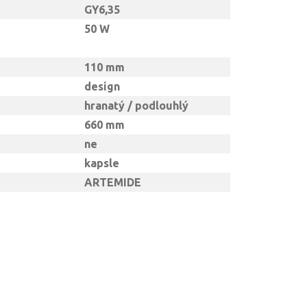
GY6,35
50 W
110 mm
design
hranatý / podlouhlý
660 mm
ne
kapsle
ARTEMIDE