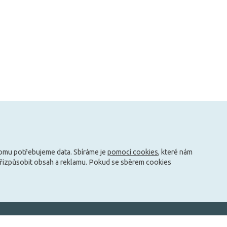
tomu potřebujeme data. Sbíráme je
pomocí cookies
, které nám
přizpůsobit obsah a reklamu. Pokud se sběrem cookies
info@zarovky.cz
mace
Technické informace
O nás