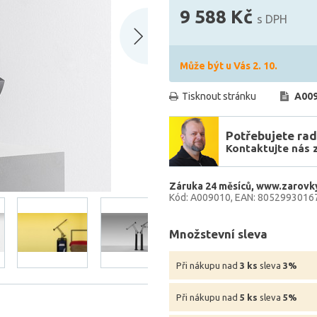
9 588 Kč
s DPH
Může být u Vás 2. 10.
Tisknout stránku
A00
Potřebujete rad
Kontaktujte nás 
Záruka 24 měsíců
www.zarovky
Kód: A009010
EAN: 8052993016
Množstevní sleva
Při nákupu nad
3 ks
sleva
3%
Při nákupu nad
5 ks
sleva
5%