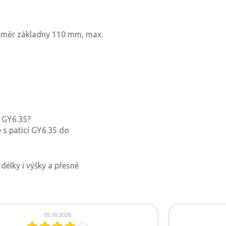
ůměr základny 110 mm, max.
í GY6.35?
e s paticí GY6.35 do
délky i výšky a přesné