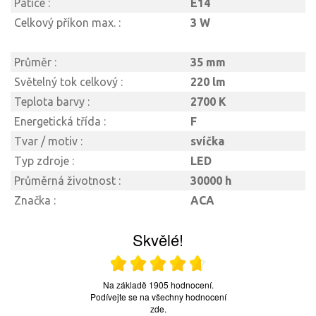
Patice :
E14
Celkový příkon max. :
3 W
Průměr :
35 mm
Světelný tok celkový :
220 lm
Teplota barvy :
2700 K
Energetická třída :
F
Tvar / motiv :
svíčka
Typ zdroje :
LED
Průměrná životnost :
30000 h
Značka :
ACA