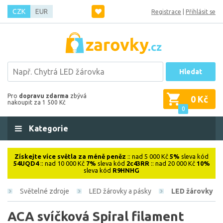
CZK
EUR
Registrace
|
Přihlásit se
Hledat
Pro
dopravu zdarma
zbývá
0 Kč
nakoupit za 1 500 Kč
0
Kategorie
Získejte více světla za méně peněz
:: nad 5 000 Kč
5%
sleva kód
54UQD4
:: nad 10 000 Kč
7%
sleva kód
2c43RR
:: nad 20 000 Kč
10%
sleva kód
R9HNHG
Světelné zdroje
LED žárovky a pásky
LED žárovky
ACA svíčková Spiral filament