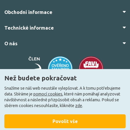
Obchodní informace
Technické informace
O nás
Než budete pokračovat
Snažíme se náš web neustále vylepšovat. A k tomu potřebujeme
data. Sbíráme je
pomocí cookies
, které nám pomáhají analyzovat
© 2010–2026 Všechna práva vyhrazena.
žárovky.cz
návštěvnost a následně přizpůsobit obsah a reklamu. Pokud se
Vytvořilo
FEO.cz
sběrem cookies nesouhlasíte, klikněte
zde
.
Povolit vše