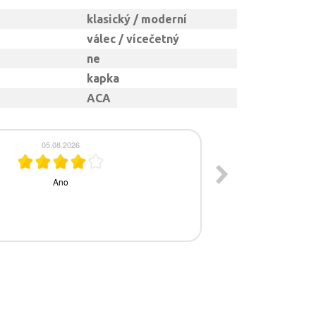
klasický / moderní
válec / vícečetný
ne
kapka
ACA