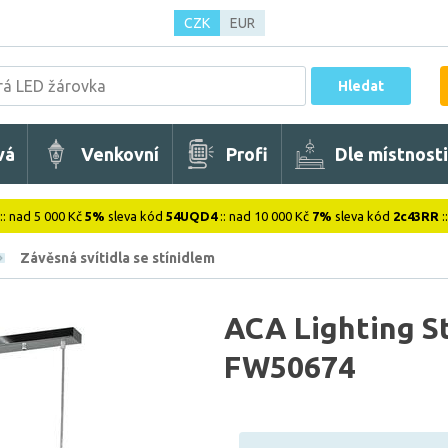
CZK
EUR
Hledat
vá
Venkovní
Profi
Dle místnosti
:: nad 5 000 Kč
5%
sleva kód
54UQD4
:: nad 10 000 Kč
7%
sleva kód
2c43RR
:
Závěsná svítidla se stínidlem
ACA Lighting St
FW50674