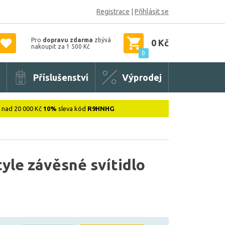
Registrace
|
Přihlásit se
Pro
dopravu zdarma
zbývá
0 Kč
nakoupit za 1 500 Kč
0
Příslušenství
Výprodej
: nad 20 000 Kč
10%
sleva kód
R9HNHG
yle závěsné svítidlo