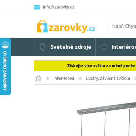
info@zarovky.cz
Světelné zdroje
Interiéro
Získejte více světla za méně peněz
Interiérová
Lustry, závěsná svítidla