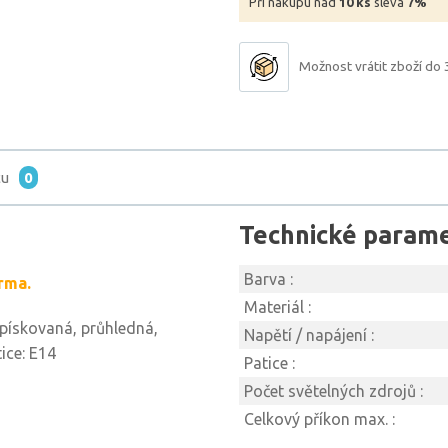
Při nákupu nad
10 ks
sleva
7%
Možnost vrátit zboží do 
tu
0
Technické param
Barva :
rma.
Materiál :
: pískovaná, průhledná,
Napětí / napájení :
ice: E14
Patice :
Počet světelných zdrojů :
Celkový příkon max. :