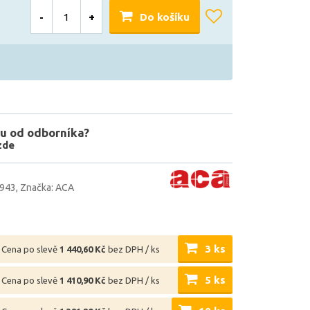
-
+
Do košíku
u od odborníka?
zde
6943
Značka: ACA
3 ks
Cena po slevě
1 440,60 Kč
bez DPH / ks
5 ks
Cena po slevě
1 410,90 Kč
bez DPH / ks