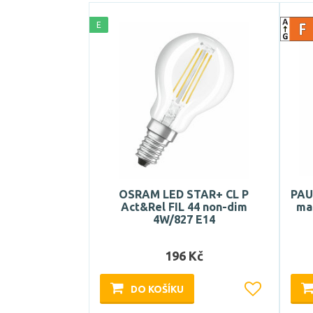
E
OSRAM LED STAR+ CL P
PAU
Act&Rel FIL 44 non-dim
mat
4W/827 E14
196 Kč
DO KOŠÍKU