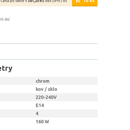
10 ks
Cena po slevě
1 381,20 Kč
bez DPH / ks
30 dní
etry
chrom
kov / sklo
220-240V
E14
4
160 W