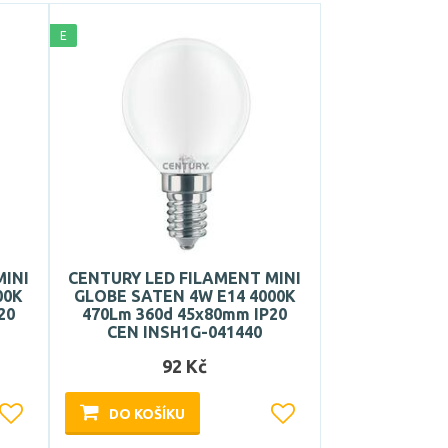
E
MINI
CENTURY LED FILAMENT MINI
00K
GLOBE SATEN 4W E14 4000K
20
470Lm 360d 45x80mm IP20
CEN INSH1G-041440
92 Kč
DO KOŠÍKU