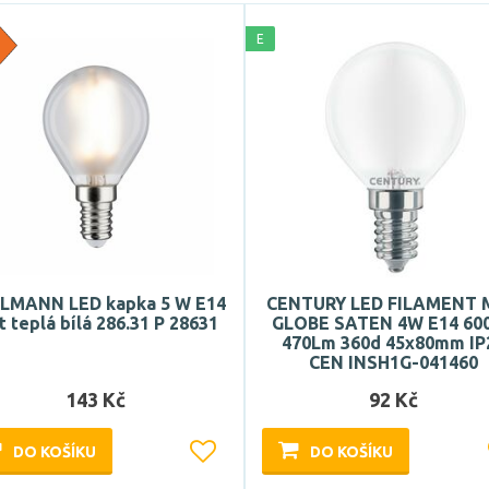
E
LMANN LED kapka 5 W E14
CENTURY LED FILAMENT 
 teplá bílá 286.31 P 28631
GLOBE SATEN 4W E14 60
470Lm 360d 45x80mm IP
CEN INSH1G-041460
143 Kč
92 Kč
DO KOŠÍKU
DO KOŠÍKU