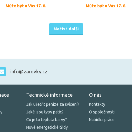
Může být u Vás 17. 8.
Může být u Vás 17. 8.
Načíst další
info@zarovky.cz
mace
Technické informace
O nás
Jak ušetřit peníze za svícení?
Kontakty
ky
Jaké jsou typy patic?
O společnosti
Co je to teplota barvy?
Nabídka práce
Nové energetické třídy