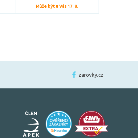
Může být u Vás 17. 8.
zarovky.cz