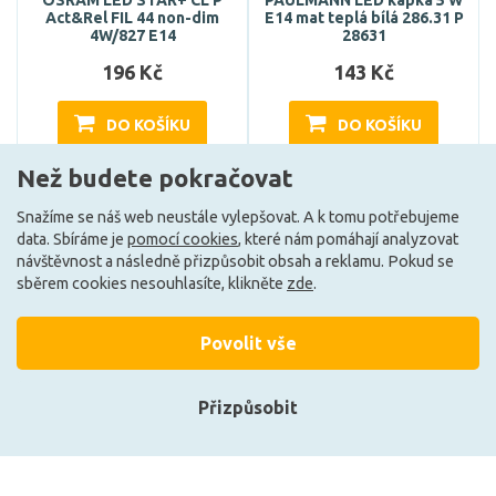
Act&Rel FIL 44 non-dim
E14 mat teplá bílá 286.31 P
4W/827 E14
28631
196 Kč
143 Kč
DO KOŠÍKU
DO KOŠÍKU
Než budete pokračovat
Může být u Vás 14. 8.
Může být u Vás 17. 8.
Snažíme se náš web neustále vylepšovat. A k tomu potřebujeme
data. Sbíráme je
pomocí cookies
, které nám pomáhají analyzovat
návštěvnost a následně přizpůsobit obsah a reklamu. Pokud se
E
E
sběrem cookies nesouhlasíte, klikněte
zde
.
Povolit vše
Přizpůsobit
Přihlásit se