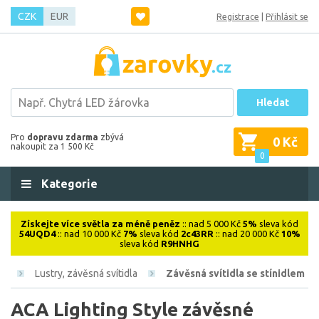
CZK
EUR
Registrace
|
Přihlásit se
Hledat
Pro
dopravu zdarma
zbývá
0 Kč
nakoupit za 1 500 Kč
0
Kategorie
Získejte více světla za méně peněz
:: nad 5 000 Kč
5%
sleva kód
54UQD4
:: nad 10 000 Kč
7%
sleva kód
2c43RR
:: nad 20 000 Kč
10%
sleva kód
R9HNHG
vá
Lustry, závěsná svítidla
Závěsná svítidla se stínidlem
ACA Lighting Style závěsné