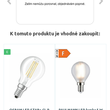
K tomuto produktu je vhodné zakoupit:
E
OSRAM LED STAR+ CL P
PAULMANN LED kapka 5 W