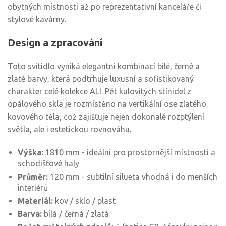
obytných místností až po reprezentativní kanceláře či
stylové kavárny.
Design a zpracování
Toto svítidlo vyniká elegantní kombinací bílé, černé a
zlaté barvy, která podtrhuje luxusní a sofistikovaný
charakter celé kolekce ALI. Pět kulovitých stínidel z
opálového skla je rozmístěno na vertikální ose zlatého
kovového těla, což zajišťuje nejen dokonalé rozptýlení
světla, ale i estetickou rovnováhu.
Výška:
1810 mm - ideální pro prostornější místnosti a
schodišťové haly
Průměr:
120 mm - subtilní silueta vhodná i do menších
interiérů
Materiál:
kov / sklo / plast
Barva:
bílá / černá / zlatá