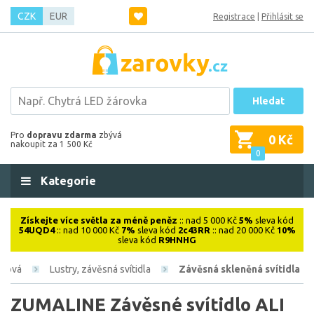
CZK
EUR
Registrace
|
Přihlásit se
Hledat
Pro
dopravu zdarma
zbývá
0 Kč
nakoupit za 1 500 Kč
0
Kategorie
Získejte více světla za méně peněz
:: nad 5 000 Kč
5%
sleva kód
54UQD4
:: nad 10 000 Kč
7%
sleva kód
2c43RR
:: nad 20 000 Kč
10%
sleva kód
R9HNHG
iérová
Lustry, závěsná svítidla
Závěsná skleněná svítidla
ZUMALINE Závěsné svítidlo ALI