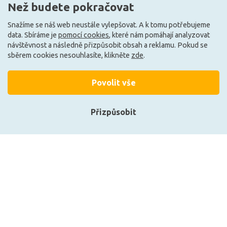
Než budete pokračovat
Může být u Vás 17. 8.
Může být u Vás 17. 8.
Snažíme se náš web neustále vylepšovat. A k tomu potřebujeme
data. Sbíráme je
pomocí cookies
, které nám pomáhají analyzovat
návštěvnost a následně přizpůsobit obsah a reklamu. Pokud se
Načíst další
sběrem cookies nesouhlasíte, klikněte
zde
.
Povolit vše
Ze stejné kolekce
Přizpůsobit
Přihlásit se
Registrace