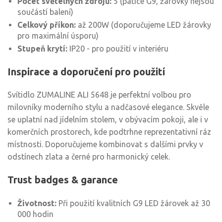
Počet světelných zdrojů:
5 (patice G9, žárovky nejsou
součástí balení)
Celkový příkon:
až 200W (doporučujeme LED žárovky
pro maximální úsporu)
Stupeň krytí:
IP20 - pro použití v interiéru
Inspirace a doporučení pro použití
Svítidlo ZUMALINE ALI 5648 je perfektní volbou pro
milovníky moderního stylu a nadčasové elegance. Skvěle
se uplatní nad jídelním stolem, v obývacím pokoji, ale i v
komerčních prostorech, kde podtrhne reprezentativní ráz
místnosti. Doporučujeme kombinovat s dalšími prvky v
odstínech zlata a černé pro harmonický celek.
Trust badges & garance
Životnost:
Při použití kvalitních G9 LED žárovek až 30
000 hodin