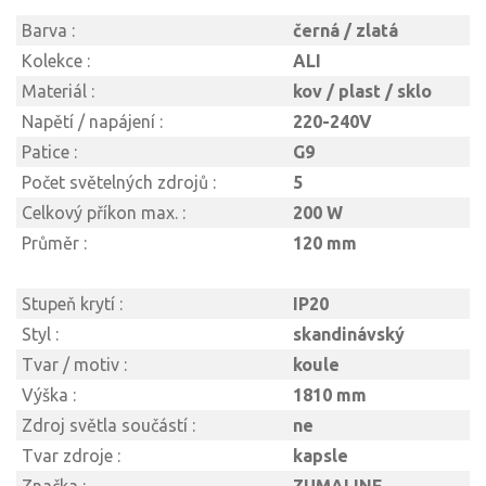
Barva :
černá / zlatá
Kolekce :
ALI
Materiál :
kov / plast / sklo
Napětí / napájení :
220-240V
Patice :
G9
Počet světelných zdrojů :
5
Celkový příkon max. :
200 W
Průměr :
120 mm
Stupeň krytí :
IP20
Styl :
skandinávský
Tvar / motiv :
koule
Výška :
1810 mm
Zdroj světla součástí :
ne
Tvar zdroje :
kapsle