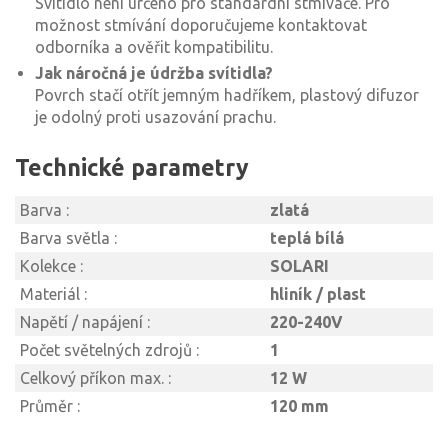
Svítidlo není určeno pro standardní stmívače. Pro
možnost stmívání doporučujeme kontaktovat
odborníka a ověřit kompatibilitu.
Jak náročná je údržba svítidla?
Povrch stačí otřít jemným hadříkem, plastový difuzor
je odolný proti usazování prachu.
Technické parametry
Barva :
zlatá
Barva světla :
teplá bílá
Kolekce :
SOLARI
Materiál :
hliník / plast
Napětí / napájení :
220-240V
Počet světelných zdrojů :
1
Celkový příkon max. :
12 W
Průměr :
120 mm