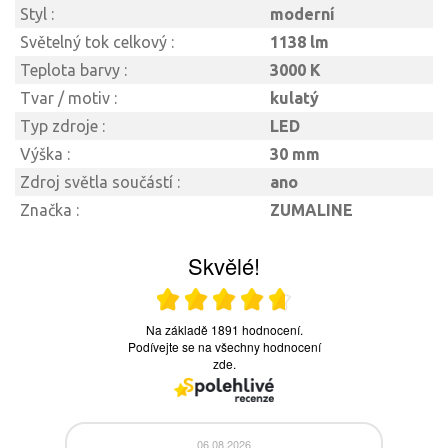
Styl :
moderní
Světelný tok celkový :
1138 lm
Teplota barvy :
3000 K
Tvar / motiv :
kulatý
Typ zdroje :
LED
Výška :
30 mm
Zdroj světla součástí :
ano
Značka :
ZUMALINE