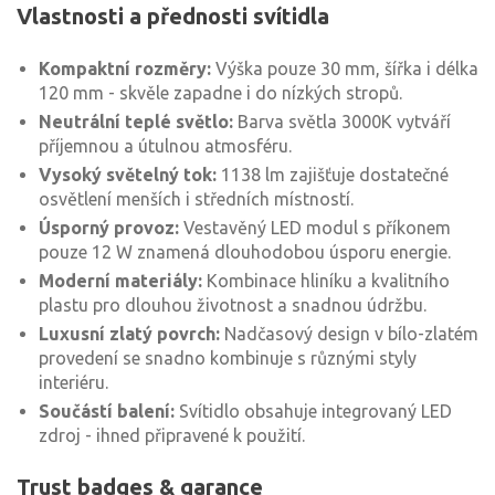
Vlastnosti a přednosti svítidla
Kompaktní rozměry:
Výška pouze 30 mm, šířka i délka
120 mm - skvěle zapadne i do nízkých stropů.
Neutrální teplé světlo:
Barva světla 3000K vytváří
příjemnou a útulnou atmosféru.
Vysoký světelný tok:
1138 lm zajišťuje dostatečné
osvětlení menších i středních místností.
Úsporný provoz:
Vestavěný LED modul s příkonem
pouze 12 W znamená dlouhodobou úsporu energie.
Moderní materiály:
Kombinace hliníku a kvalitního
plastu pro dlouhou životnost a snadnou údržbu.
Luxusní zlatý povrch:
Nadčasový design v bílo-zlatém
provedení se snadno kombinuje s různými styly
interiéru.
Součástí balení:
Svítidlo obsahuje integrovaný LED
zdroj - ihned připravené k použití.
Trust badges & garance