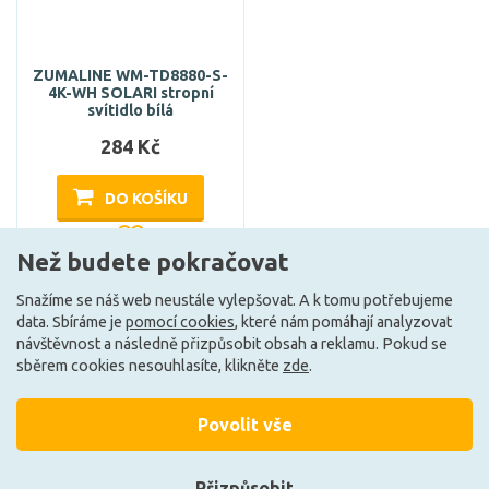
ZUMALINE WM-TD8880-S-
4K-WH SOLARI stropní
svítidlo bílá
284 Kč
DO KOŠÍKU
Než budete pokračovat
Může být u Vás 19. 8.
Snažíme se náš web neustále vylepšovat. A k tomu potřebujeme
data. Sbíráme je
pomocí cookies
, které nám pomáhají analyzovat
návštěvnost a následně přizpůsobit obsah a reklamu. Pokud se
sběrem cookies nesouhlasíte, klikněte
zde
.
Ze stejné kolekce
Povolit vše
Přizpůsobit