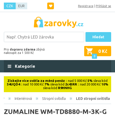
CZK
EUR
Registrace
|
Přihlásit se
Hledat
Pro
dopravu zdarma
zbývá
0 Kč
nakoupit za 1 500 Kč
0
Kategorie
Získejte více světla za méně peněz
:: nad 5 000 Kč
5%
sleva kód
54UQD4
:: nad 10 000 Kč
7%
sleva kód
2c43RR
:: nad 20 000 Kč
10%
sleva kód
R9HNHG
Interiérová
Stropní svítidla
LED stropní svítidla
ZUMALINE WM-TD8880-M-3K-G