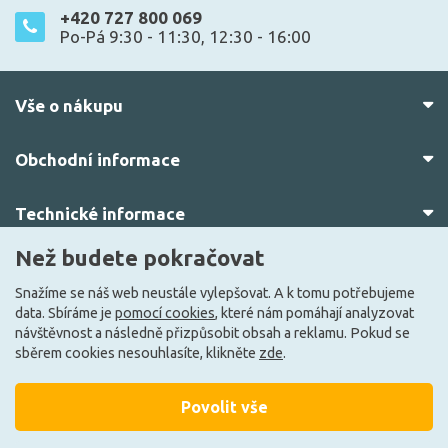
+420 727 800 069
Po-Pá 9:30 - 11:30, 12:30 - 16:00
Vše o nákupu
Obchodní informace
Technické informace
Než budete pokračovat
O nás
Snažíme se náš web neustále vylepšovat. A k tomu potřebujeme
data. Sbíráme je
pomocí cookies
, které nám pomáhají analyzovat
návštěvnost a následně přizpůsobit obsah a reklamu. Pokud se
sběrem cookies nesouhlasíte, klikněte
zde
.
Povolit vše