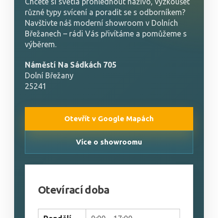
Chcete si světla prohlédnout naživo, vyzkoušet
různé typy svícení a poradit se s odborníkem?
Navštivte náš moderní showroom v Dolních
Břežanech – rádi Vás přivítáme a pomůžeme s
výběrem.
Náměstí Na Sádkách 705
Dolní Břežany
25241
Otevřít v Google Mapách
Více o showroomu
Otevírací doba