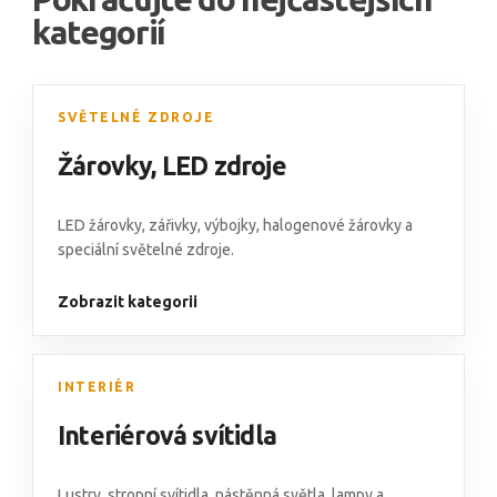
kategorií
SVĚTELNÉ ZDROJE
Žárovky
,
LED zdroje
LED žárovky,
zářivky
,
výbojky
,
halogenové žárovky
a
speciální světelné zdroje
.
Zobrazit kategorii
INTERIÉR
Interiérová svítidla
Lustry
,
stropní svítidla
,
nástěnná světla
,
lampy
a