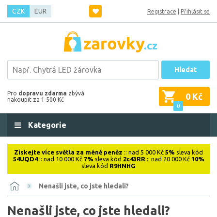
CZK
EUR
Registrace
|
Přihlásit se
Hledat
Pro
dopravu zdarma
zbývá
0 Kč
nakoupit za 1 500 Kč
0
Kategorie
Získejte více světla za méně peněz
:: nad 5 000 Kč
5%
sleva kód
54UQD4
:: nad 10 000 Kč
7%
sleva kód
2c43RR
:: nad 20 000 Kč
10%
sleva kód
R9HNHG
Nenašli jste, co jste hledali?
Nenašli jste, co jste hledali?