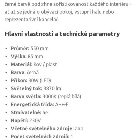
černé barvě podtrhne sofistikovanost každého interiéru -
ať už se jedná o obývací pokoj, vstupní halu nebo
reprezentativní kancelář.
Hlavní vlastnosti a technické parametry
Průměr:
550 mm
Výška:
85 mm
Materiál:
kov / plast
Barva:
černá
Příkon:
30W (LED)
Světelný tok:
3870 lm
Barva světla:
3000K (teplá bílá)
Energetická třída:
A++-E
Stmívatelné:
ne
Napětí:
230V
Včetně světelného zdroje:
ano
Počet světelných zdrojů:
1