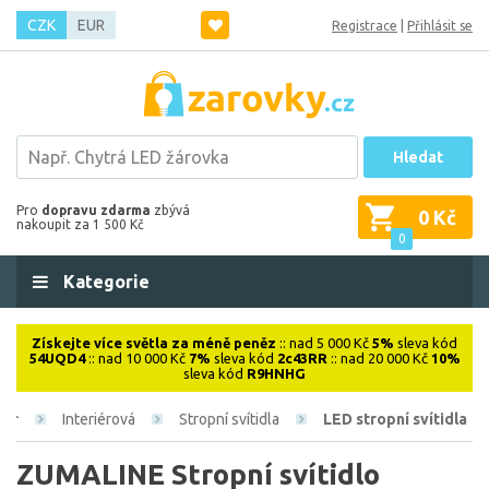
CZK
EUR
Registrace
|
Přihlásit se
Hledat
Pro
dopravu zdarma
zbývá
0 Kč
nakoupit za 1 500 Kč
0
Kategorie
Získejte více světla za méně peněz
:: nad 5 000 Kč
5%
sleva kód
54UQD4
:: nad 10 000 Kč
7%
sleva kód
2c43RR
:: nad 20 000 Kč
10%
sleva kód
R9HNHG
Interiérová
Stropní svítidla
LED stropní svítidla
ZUMALINE Stropní svítidlo