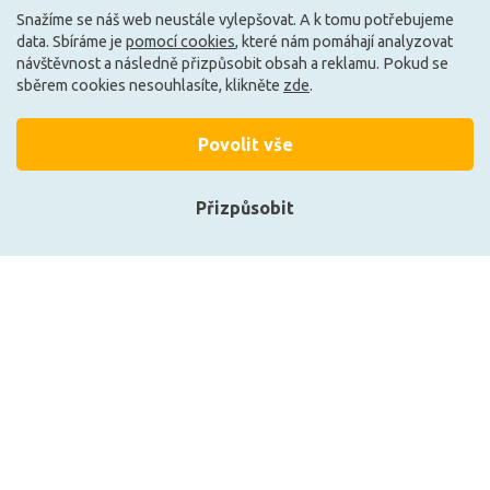
Může být u Vás 18. 8.
Může být u Vás 18. 8.
Snažíme se náš web neustále vylepšovat. A k tomu potřebujeme
data. Sbíráme je
pomocí cookies
, které nám pomáhají analyzovat
návštěvnost a následně přizpůsobit obsah a reklamu. Pokud se
sběrem cookies nesouhlasíte, klikněte
zde
.
Ze stejné kolekce
Povolit vše
Přizpůsobit
Přihlásit se
Registrace
ZUMALINE Závěsné svítidlo CIRCLE
ZUMALINE Závěsné s
110 LA0717/1
110 LA0
Zobrazit naše produkty