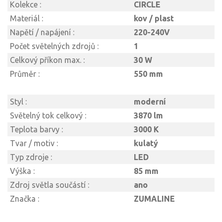
Kolekce :
CIRCLE
Materiál :
kov / plast
Napětí / napájení :
220-240V
Počet světelných zdrojů :
1
Celkový příkon max. :
30 W
Průměr :
550 mm
Styl :
moderní
Světelný tok celkový :
3870 lm
Teplota barvy :
3000 K
Tvar / motiv :
kulatý
Typ zdroje :
LED
Výška :
85 mm
Zdroj světla součástí :
ano
Značka :
ZUMALINE