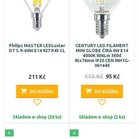
Philips MASTER LEDLuster
CENTURY LED FILAMENT
DT 5.9-60W E14 927 P45 CL
MINI GLOBE ČIRÁ 6W E14
4000K 806Lm 360d
45x76mm IP20 CEN INH1G-
061440
113 Kč
95 Kč
211 Kč
DO KOŠÍKU
DO KOŠÍKU
Skladem e-shop (20 ks)
Skladem e-shop (2 ks)
A
A