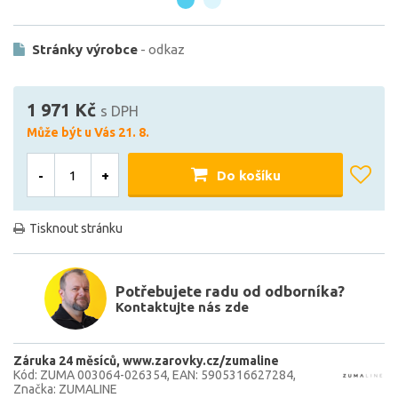
Stránky výrobce
- odkaz
1 971 Kč
s DPH
Může být u Vás 21. 8.
-
+
Do košíku
Tisknout stránku
Potřebujete radu od odborníka?
Kontaktujte nás zde
Záruka 24 měsíců
www.zarovky.cz/zumaline
Kód: ZUMA 003064-026354
EAN: 5905316627284
Značka: ZUMALINE