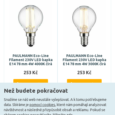
PAULMANN Eco-Line
PAULMANN Eco-Line
Filament 230V LED kapka
Filament 230V LED kapka
E14 78 mm 4W 4000K čirá
E14 78 mm 4W 3000K čirá
253 Kč
253 Kč
DO KOŠÍKU
DO KOŠÍKU
Než budete pokračovat
Snažíme se náš web neustále vylepšovat. A k tomu potřebujeme
data. Sbíráme je
pomocí cookies
, které nám pomáhají analyzovat
Může být u Vás 17. 8.
Může být u Vás 17. 8.
návštěvnost a následně přizpůsobit obsah a reklamu. Pokud se