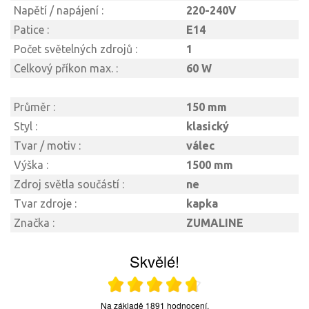
Napětí / napájení :
220-240V
Patice :
E14
Počet světelných zdrojů :
1
Celkový příkon max. :
60 W
Průměr :
150 mm
Styl :
klasický
Tvar / motiv :
válec
Výška :
1500 mm
Zdroj světla součástí :
ne
Tvar zdroje :
kapka
Značka :
ZUMALINE