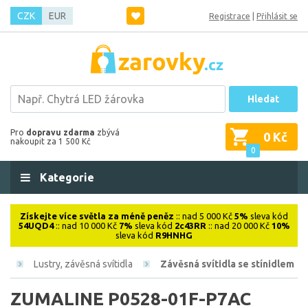
CZK
EUR
Registrace
|
Přihlásit se
Hledat
Pro
dopravu zdarma
zbývá
0 Kč
nakoupit za 1 500 Kč
0
Kategorie
Získejte více světla za méně peněz
:: nad 5 000 Kč
5%
sleva kód
54UQD4
:: nad 10 000 Kč
7%
sleva kód
2c43RR
:: nad 20 000 Kč
10%
sleva kód
R9HNHG
vá
Lustry, závěsná svítidla
Závěsná svítidla se stínidlem
ZUMALINE P0528-01F-P7AC