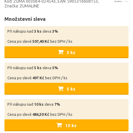
Kód: ZUMA 003064-024543
EAN: 5905316608153
Značka: ZUMALINE
Množstevní sleva
Při nákupu nad
3 ks
sleva
3%
Cena po slevě
507,40 Kč
bez DPH / ks
3 ks
Při nákupu nad
5 ks
sleva
5%
Cena po slevě
497 Kč
bez DPH / ks
5 ks
Při nákupu nad
10 ks
sleva
7%
Cena po slevě
486,50 Kč
bez DPH / ks
10 ks