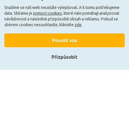
Může být u Vás 11. 8.
Může být u Vás 21. 9.
Snažíme se náš web neustále vylepšovat. A k tomu potřebujeme
data. Sbíráme je
pomocí cookies
, které nám pomáhají analyzovat
návštěvnost a následně přizpůsobit obsah a reklamu. Pokud se
sběrem cookies nesouhlasíte, klikněte
zde
.
Načíst další
Povolit vše
Ze stejné kolekce
Přizpůsobit
Přihlásit se
Registrace
Zobrazit naše produkty