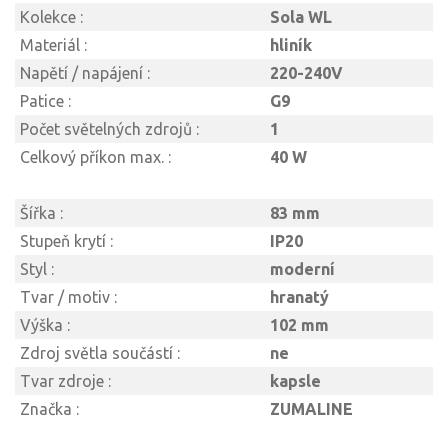
Kolekce :
Sola WL
Materiál :
hliník
Napětí / napájení :
220-240V
Patice :
G9
Počet světelných zdrojů :
1
Celkový příkon max. :
40 W
Šířka :
83 mm
Stupeň krytí :
IP20
Styl :
moderní
Tvar / motiv :
hranatý
Výška :
102 mm
Zdroj světla součástí :
ne
Tvar zdroje :
kapsle
Značka :
ZUMALINE