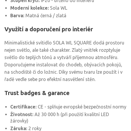
Stupeň krytí:
IP20 - určeno do interiéru
Moderní kolekce:
Sola WL
Barva:
Matná černá / zlatá
Využití a doporučení pro interiér
Minimalistické svítidlo SOLA WL SQUARE dodá prostoru
nejen světlo, ale také charakter. Zlatý vnitřek rozptyluje
světlo do teplých tónů a vytváří příjemnou atmosféru.
Doporučujeme instalovat do chodeb, obývacích pokojů,
na schodiště či do ložnic. Díky svému tvaru lze použít i v
řadě vedle sebe pro efektní nasvětlení stěn.
Trust badges & garance
Certifikace:
CE - splňuje evropské bezpečnostní normy
Životnost:
Až 30 000 h (při použití kvalitní LED
žárovky)
Záruka:
2 roky