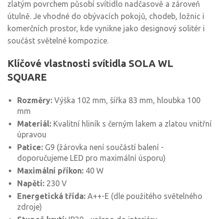
zlatým povrchem působí svítidlo nadčasově a zároveň
útulně. Je vhodné do obývacích pokojů, chodeb, ložnic i
komerčních prostor, kde vynikne jako designový solitér i
součást světelné kompozice.
Klíčové vlastnosti svítidla SOLA WL
SQUARE
Rozměry:
Výška 102 mm, šířka 83 mm, hloubka 100
mm
Materiál:
Kvalitní hliník s černým lakem a zlatou vnitřní
úpravou
Patice:
G9 (žárovka není součástí balení -
doporučujeme LED pro maximální úsporu)
Maximální příkon:
40 W
Napětí:
230 V
Energetická třída:
A++-E (dle použitého světelného
zdroje)