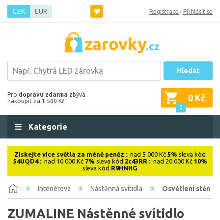
CZK
EUR
Registrace
|
Přihlásit se
Hledat
Pro
dopravu zdarma
zbývá
0 Kč
nakoupit za 1 500 Kč
0
Kategorie
Získejte více světla za méně peněz
:: nad 5 000 Kč
5%
sleva kód
54UQD4
:: nad 10 000 Kč
7%
sleva kód
2c43RR
:: nad 20 000 Kč
10%
sleva kód
R9HNHG
Interiérová
Nástěnná svítidla
Osvětlení stěn
ZUMALINE Nástěnné svítidlo