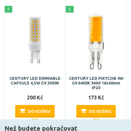
F
E
CENTURY LED DIMMABLE
CENTURY LED PIXYCOB 4W
CAPSULE 4,5W G9 3000K
G9 6400K 360d 16x60mm
IP20
200 Kč
173 Kč
DO KOŠÍKU
DO KOŠÍKU
Než budete pokračovat