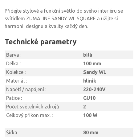
Přidejte stylové a funkční světlo do svého interiéru se
svítidlem ZUMALINE SANDY WL SQUARE a užijte si
harmonii designu a kvality každý den.
Technické parametry
Barva :
bílá
Délka :
100 mm
Kolekce :
Sandy WL
Materiál :
hliník
Napětí / napájení :
220-240V
Patice :
GU10
Počet světelných zdrojů :
2
Celkový příkon max. :
100 W
Šířka :
80 mm