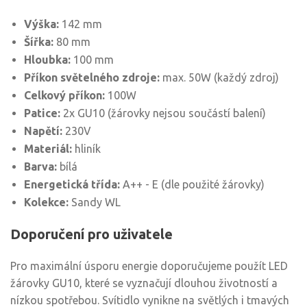
Výška:
142 mm
Šířka:
80 mm
Hloubka:
100 mm
Příkon světelného zdroje:
max. 50W (každý zdroj)
Celkový příkon:
100W
Patice:
2x GU10 (žárovky nejsou součástí balení)
Napětí:
230V
Materiál:
hliník
Barva:
bílá
Energetická třída:
A++ - E (dle použité žárovky)
Kolekce:
Sandy WL
Doporučení pro uživatele
Pro maximální úsporu energie doporučujeme použít LED
žárovky GU10, které se vyznačují dlouhou životností a
nízkou spotřebou. Svítidlo vynikne na světlých i tmavých