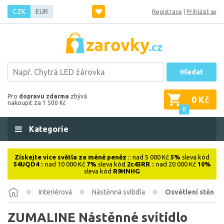
CZK
EUR
Registrace
|
Přihlásit se
Hledat
Pro
dopravu zdarma
zbývá
0 Kč
nakoupit za 1 500 Kč
0
Kategorie
Získejte více světla za méně peněz
:: nad 5 000 Kč
5%
sleva kód
54UQD4
:: nad 10 000 Kč
7%
sleva kód
2c43RR
:: nad 20 000 Kč
10%
sleva kód
R9HNHG
Interiérová
Nástěnná svítidla
Osvětlení stěn
ZUMALINE Nástěnné svítidlo