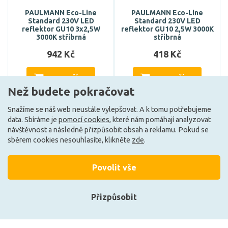
PAULMANN Eco-Line
PAULMANN Eco-Line
Standard 230V LED
Standard 230V LED
reflektor GU10 3x2,5W
reflektor GU10 2,5W 3000K
3000K stříbrná
stříbrná
942 Kč
418 Kč
DO KOŠÍKU
DO KOŠÍKU
Než budete pokračovat
Snažíme se náš web neustále vylepšovat. A k tomu potřebujeme
data. Sbíráme je
pomocí cookies
, které nám pomáhají analyzovat
Může být u Vás 19. 8.
Může být u Vás 19. 8.
návštěvnost a následně přizpůsobit obsah a reklamu. Pokud se
sběrem cookies nesouhlasíte, klikněte
zde
.
Načíst další
Povolit vše
Přizpůsobit
Ze stejné kolekce