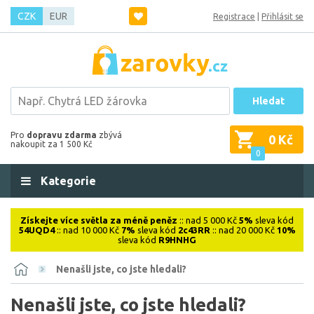
CZK
EUR
Registrace
|
Přihlásit se
Hledat
Pro
dopravu zdarma
zbývá
0 Kč
nakoupit za 1 500 Kč
0
Kategorie
Získejte více světla za méně peněz
:: nad 5 000 Kč
5%
sleva kód
54UQD4
:: nad 10 000 Kč
7%
sleva kód
2c43RR
:: nad 20 000 Kč
10%
sleva kód
R9HNHG
Nenašli jste, co jste hledali?
Nenašli jste, co jste hledali?