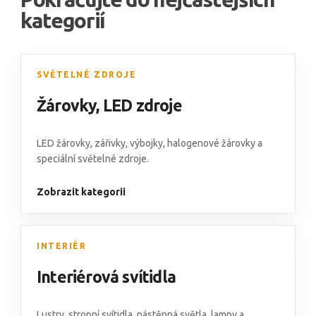
kategorií
SVĚTELNÉ ZDROJE
Žárovky
,
LED zdroje
LED žárovky,
zářivky
,
výbojky
,
halogenové žárovky
a
speciální světelné zdroje
.
Zobrazit kategorii
INTERIÉR
Interiérová svítidla
Lustry
,
stropní svítidla
,
nástěnná světla
,
lampy
a