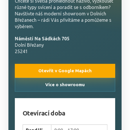
Chcete si světla prohlédnout naživo, vyzkoušet
různé typy svícení a poradit se s odborníkem?
Navštivte náš moderní showroom v Dolních
Břežanech – rádi Vás přivítáme a pomůžeme s
výběrem.
Náměstí Na Sádkách 705
Dolní Břežany
25241
Otevřít v Google Mapách
Více o showroomu
Otevírací doba