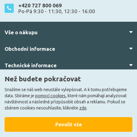
+420 727 800 069
Po-Pá 9:30 - 11:30, 12:30 - 16:00
Vše o nákupu
Obchodní informace
Technické informace
Než budete pokračovat
O nás
Snažíme se náš web neustále vylepšovat. A k tomu potřebujeme
data. Sbíráme je
pomocí cookies
, které nám pomáhají analyzovat
návštěvnost a následně přizpůsobit obsah a reklamu. Pokud se
sběrem cookies nesouhlasíte, klikněte
zde
.
Povolit vše