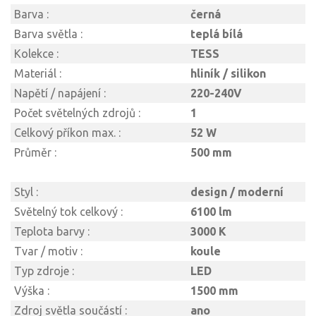
Barva :
černá
Barva světla :
teplá bílá
Kolekce :
TESS
Materiál :
hliník / silikon
Napětí / napájení :
220-240V
Počet světelných zdrojů :
1
Celkový příkon max. :
52 W
Průměr :
500 mm
Styl :
design / moderní
Světelný tok celkový :
6100 lm
Teplota barvy :
3000 K
Tvar / motiv :
koule
Typ zdroje :
LED
Výška :
1500 mm
Zdroj světla součástí :
ano