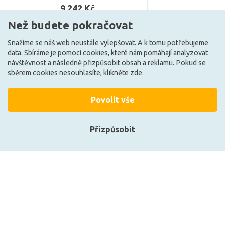
9 242 Kč
Než budete pokračovat
DO KOŠÍKU
Snažíme se náš web neustále vylepšovat. A k tomu potřebujeme
data. Sbíráme je
pomocí cookies
, které nám pomáhají analyzovat
Může být u Vás 19. 8.
návštěvnost a následně přizpůsobit obsah a reklamu. Pokud se
sběrem cookies nesouhlasíte, klikněte
zde
.
Povolit vše
+420 727 800 069
Po-Pá 9:30 - 11:30, 12:30 - 16:00
Přizpůsobit
Vše o nákupu
Přihlásit se
Obchodní informace
Registrace
Technické informace