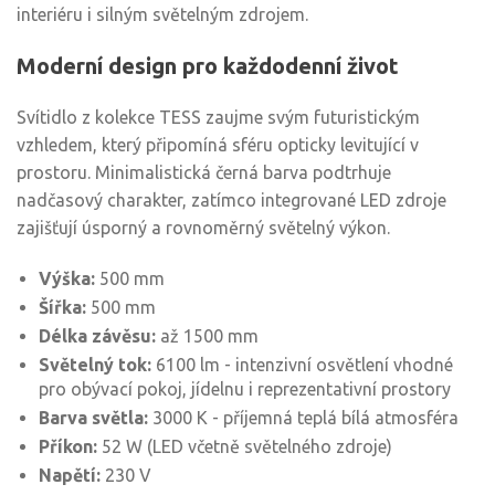
interiéru i silným světelným zdrojem.
Moderní design pro každodenní život
Svítidlo z kolekce TESS zaujme svým futuristickým
vzhledem, který připomíná sféru opticky levitující v
prostoru. Minimalistická černá barva podtrhuje
nadčasový charakter, zatímco integrované LED zdroje
zajišťují úsporný a rovnoměrný světelný výkon.
Výška:
500 mm
Šířka:
500 mm
Délka závěsu:
až 1500 mm
Světelný tok:
6100 lm - intenzivní osvětlení vhodné
pro obývací pokoj, jídelnu i reprezentativní prostory
Barva světla:
3000 K - příjemná teplá bílá atmosféra
Příkon:
52 W (LED včetně světelného zdroje)
Napětí:
230 V