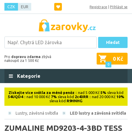
CZK
EUR
Registrace
|
Přihlásit se
Hledat
Pro
dopravu zdarma
zbývá
0 Kč
nakoupit za 1 500 Kč
0
Kategorie
Získejte více světla za méně peněz
:: nad 5 000 Kč
5%
sleva kód
54UQD4
:: nad 10 000 Kč
7%
sleva kód
2c43RR
:: nad 20 000 Kč
10%
sleva kód
R9HNHG
ová
Lustry, závěsná svítidla
LED lustry a závěsná svítidla
ZUMALINE MD9203-4-3BD TESS