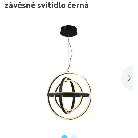
závěsné svítidlo černá